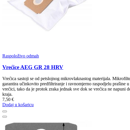
Raspoloživo odmah
Vrećice AEG GR 28 HRV
Vrećica sastoji se od petslojnog mikrovlaknastog materijala. Mikrofilt
garantira učinkovito predfiltriranje i ravnomjerno raspodjelu prašine u
vrećici, tako da je protok zraka jednak sve dok se vrećica ne napuni d
kraja.
7,50 €
Dodaj u košaricu