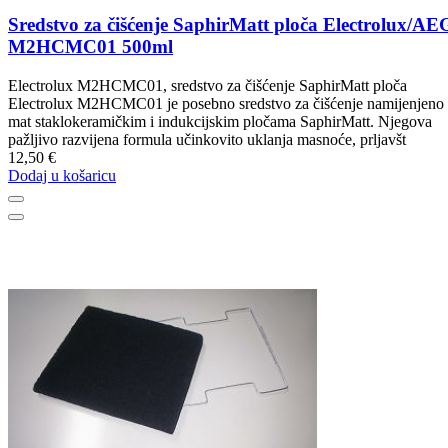
Sredstvo za čišćenje SaphirMatt ploča Electrolux/AE
M2HCMC01 500ml
Electrolux M2HCMC01, sredstvo za čišćenje SaphirMatt ploča
Electrolux M2HCMC01 je posebno sredstvo za čišćenje namijenjeno
mat staklokeramičkim i indukcijskim pločama SaphirMatt. Njegova
pažljivo razvijena formula učinkovito uklanja masnoće, prljavšt
12,50 €
Dodaj u košaricu