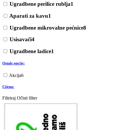
Ugradbene perilice rublja
1
Aparati za kavu
1
Ugradbene mikrovalne pećnice
8
Usisavači
4
Ugradbene ladice
1
Ostale opcije:
Akcija
6
Cijena:
Filtriraj
Očisti filter