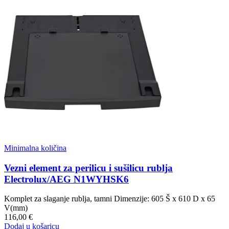
Minimalna količina
Vezni element za perilicu i sušilicu rublja
Electrolux/AEG N1WYHSK6
Komplet za slaganje rublja, tamni Dimenzije: 605 Š x 610 D x 65
V(mm)
116,00 €
Dodaj u košaricu