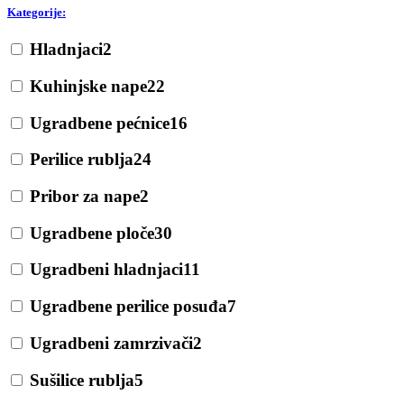
Kategorije:
Hladnjaci
2
Kuhinjske nape
22
Ugradbene pećnice
16
Perilice rublja
24
Pribor za nape
2
Ugradbene ploče
30
Ugradbeni hladnjaci
11
Ugradbene perilice posuđa
7
Ugradbeni zamrzivači
2
Sušilice rublja
5