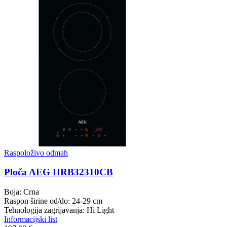
Raspoloživo odmah
Ploča AEG HRB32310CB
Boja: Crna
Raspon širine od/do: 24-29 cm
Tehnologija zagrijavanja: Hi Light
Informacijski list