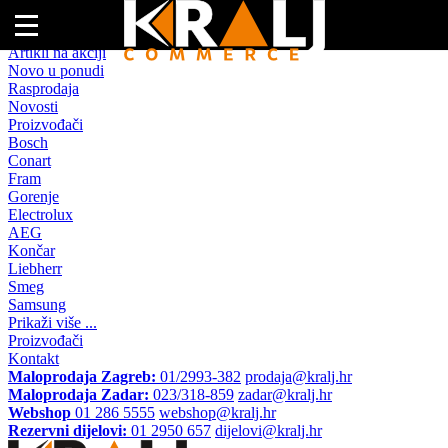
Naslovna
Artikli na akciji
Novo u ponudi
Rasprodaja
Novosti
Proizvođači
Bosch
Conart
Fram
Gorenje
Electrolux
AEG
Končar
Liebherr
Smeg
Samsung
Prikaži više ...
Proizvođači
Kontakt
Maloprodaja Zagreb:
01/2993-382
prodaja@kralj.hr
Maloprodaja Zadar:
023/318-859
zadar@kralj.hr
Webshop
01 286 5555
webshop@kralj.hr
Rezervni dijelovi:
01 2950 657
dijelovi@kralj.hr