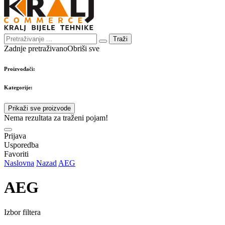
Traži
Zadnje pretraživano
Obriši sve
Proizvođači:
Kategorije:
Prikaži sve proizvode
Nema rezultata za traženi pojam!
Prijava
Usporedba
Favoriti
Naslovna
Nazad
AEG
AEG
Izbor filtera