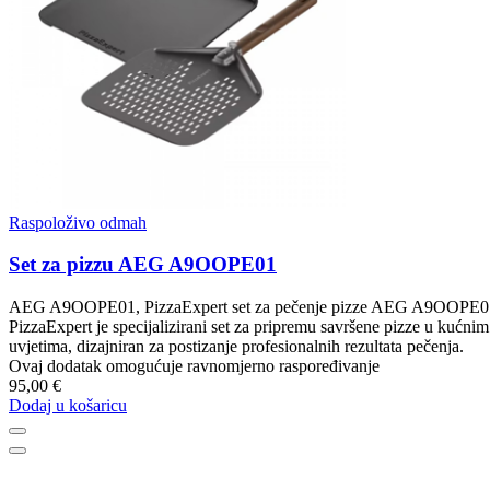
Raspoloživo odmah
Set za pizzu AEG A9OOPE01
AEG A9OOPE01, PizzaExpert set za pečenje pizze AEG A9OOPE0
PizzaExpert je specijalizirani set za pripremu savršene pizze u kućnim
uvjetima, dizajniran za postizanje profesionalnih rezultata pečenja.
Ovaj dodatak omogućuje ravnomjerno raspoređivanje
95,00 €
Dodaj u košaricu