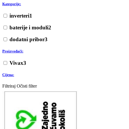
Kategorije:
inverteri
1
baterije i moduli
2
dodatni pribor
3
Proizvođači:
Vivax
3
Cijena:
Filtriraj
Očisti filter