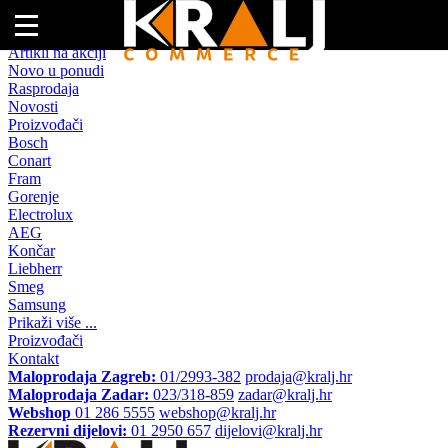
Naslovna
Artikli na akciji
Novo u ponudi
Rasprodaja
Novosti
Proizvođači
Bosch
Conart
Fram
Gorenje
Electrolux
AEG
Končar
Liebherr
Smeg
Samsung
Prikaži više ...
Proizvođači
Kontakt
Maloprodaja Zagreb:
01/2993-382
prodaja@kralj.hr
Maloprodaja Zadar:
023/318-859
zadar@kralj.hr
Webshop
01 286 5555
webshop@kralj.hr
Rezervni dijelovi:
01 2950 657
dijelovi@kralj.hr