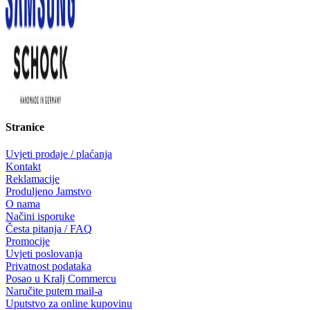
Stranice
Uvjeti prodaje / plaćanja
Kontakt
Reklamacije
Produljeno Jamstvo
O nama
Načini isporuke
Česta pitanja / FAQ
Promocije
Uvjeti poslovanja
Privatnost podataka
Posao u Kralj Commercu
Naručite putem mail-a
Uputstvo za online kupovinu