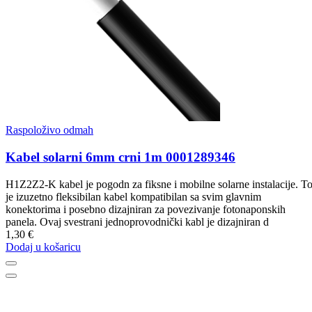
Raspoloživo odmah
Kabel solarni 6mm crni 1m 0001289346
H1Z2Z2-K kabel je pogodn za fiksne i mobilne solarne instalacije. T
je izuzetno fleksibilan kabel kompatibilan sa svim glavnim
konektorima i posebno dizajniran za povezivanje fotonaponskih
panela. Ovaj svestrani jednoprovodnički kabl je dizajniran d
1,30 €
Dodaj u košaricu