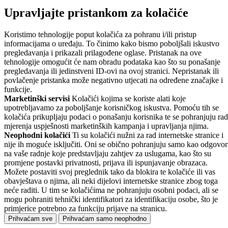
Upravljajte pristankom za kolačiće
Koristimo tehnologije poput kolačića za pohranu i/ili pristup
informacijama o uređaju. To činimo kako bismo poboljšali iskustvo
pregledavanja i prikazali prilagođene oglase. Pristanak na ove
tehnologije omogućit će nam obradu podataka kao što su ponašanje
pregledavanja ili jedinstveni ID-ovi na ovoj stranici. Nepristanak ili
povlačenje pristanka može negativno utjecati na određene značajke i
funkcije.
Marketinški servisi
Kolačići kojima se koriste alati koje
upotrebljavamo za poboljšanje korisničkog iskustva. Pomoću tih se
kolačića prikupljaju podaci o ponašanju korisnika te se pohranjuju rad
mjerenja uspješnosti marketinških kampanja i upravljanja njima.
Neophodni kolačići
Ti su kolačići nužni za rad internetske stranice i
nije ih moguće isključiti. Oni se obično pohranjuju samo kao odgovor
na vaše radnje koje predstavljaju zahtjev za uslugama, kao što su
promjene postavki privatnosti, prijava ili ispunjavanje obrazaca.
Možete postaviti svoj preglednik tako da blokira te kolačiće ili vas
obavještava o njima, ali neki dijelovi internetske stranice zbog toga
neće raditi. U tim se kolačićima ne pohranjuju osobni podaci, ali se
mogu pohraniti tehnički identifikatori za identifikaciju osobe, što je
primjerice potrebno za funkciju prijave na stranicu.
Prihvaćam sve
Prihvaćam samo neophodno