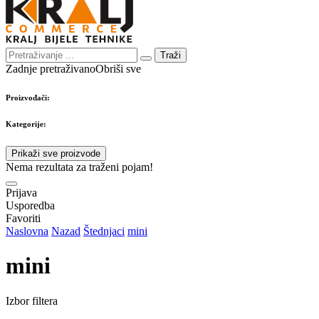
Traži
Zadnje pretraživano
Obriši sve
Proizvođači:
Kategorije:
Prikaži sve proizvode
Nema rezultata za traženi pojam!
Prijava
Usporedba
Favoriti
Naslovna
Nazad
Štednjaci
mini
mini
Izbor filtera