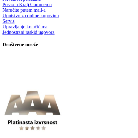
Posao u Kralj Commercu
Naručite putem mail-a
Uputstvo za online kupovinu
Servis
Upravljanje kolačićima
Jednostrani raskid ugovora
Društvene mreže