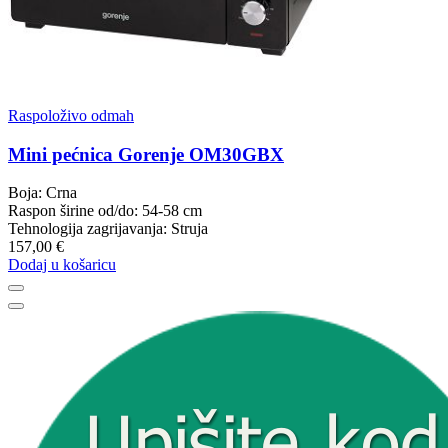
Raspoloživo odmah
Mini pećnica Gorenje OM30GBX
Boja: Crna
Raspon širine od/do: 54-58 cm
Tehnologija zagrijavanja: Struja
157,00 €
Dodaj u košaricu