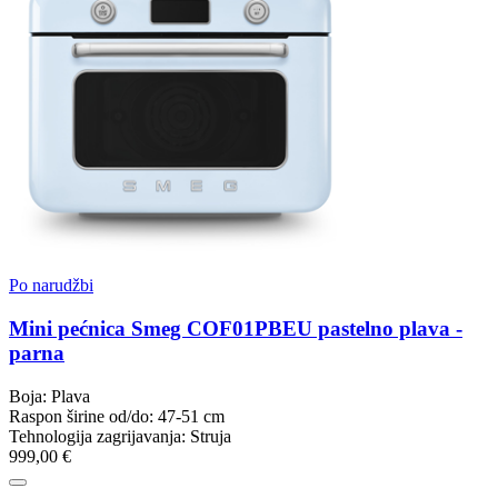
Po narudžbi
Mini pećnica Smeg COF01PBEU pastelno plava -
parna
Boja: Plava
Raspon širine od/do: 47-51 cm
Tehnologija zagrijavanja: Struja
999,00 €