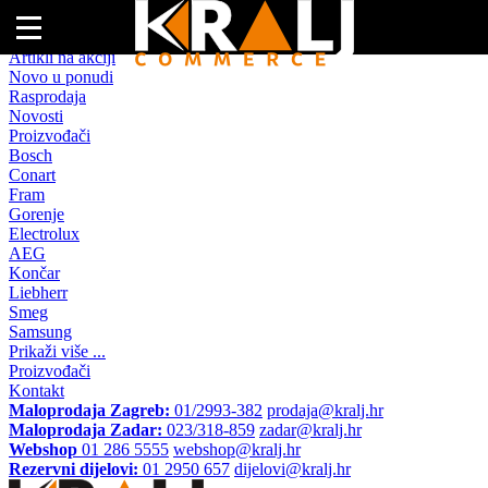
Naslovna
Artikli na akciji
Novo u ponudi
Rasprodaja
Novosti
Proizvođači
Bosch
Conart
Fram
Gorenje
Electrolux
AEG
Končar
Liebherr
Smeg
Samsung
Prikaži više ...
Proizvođači
Kontakt
Maloprodaja Zagreb:
01/2993-382
prodaja@kralj.hr
Maloprodaja Zadar:
023/318-859
zadar@kralj.hr
Webshop
01 286 5555
webshop@kralj.hr
Rezervni dijelovi:
01 2950 657
dijelovi@kralj.hr