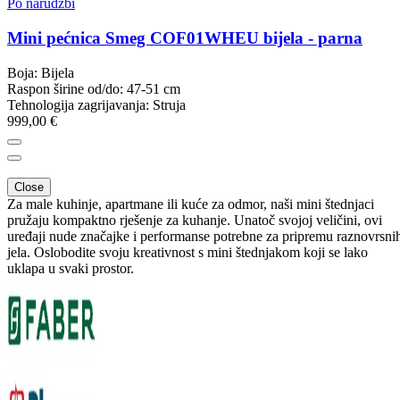
Po narudžbi
Mini pećnica Smeg COF01WHEU bijela - parna
Boja: Bijela
Raspon širine od/do: 47-51 cm
Tehnologija zagrijavanja: Struja
999,00 €
Close
Za male kuhinje, apartmane ili kuće za odmor, naši mini štednjaci
pružaju kompaktno rješenje za kuhanje. Unatoč svojoj veličini, ovi
uređaji nude značajke i performanse potrebne za pripremu raznovrsni
jela. Oslobodite svoju kreativnost s mini štednjakom koji se lako
uklapa u svaki prostor.