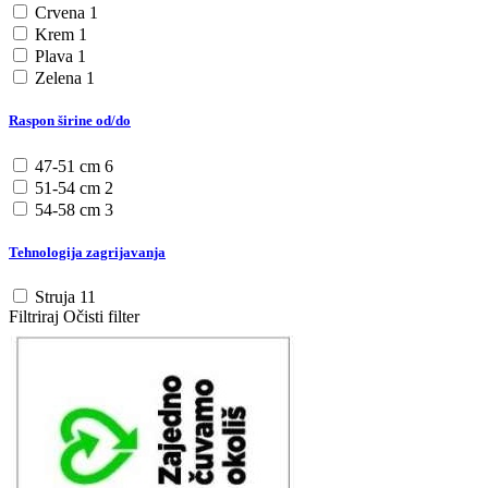
Crvena
1
Krem
1
Plava
1
Zelena
1
Raspon širine od/do
47-51 cm
6
51-54 cm
2
54-58 cm
3
Tehnologija zagrijavanja
Struja
11
Filtriraj
Očisti filter