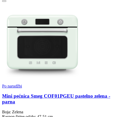
Po narudžbi
Mini pećnica Smeg COF01PGEU pastelno zelena -
parna
Boja: Zelena
Raspon širine od/do: 47-51 cm