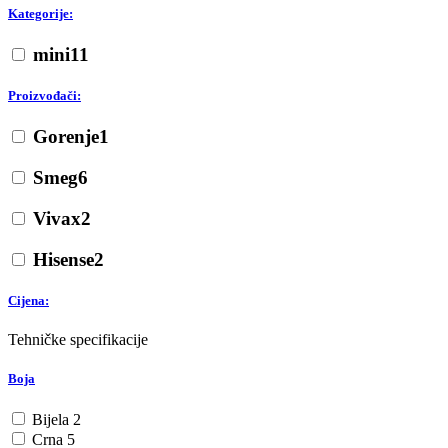
Kategorije:
mini
11
Proizvođači:
Gorenje
1
Smeg
6
Vivax
2
Hisense
2
Cijena:
Tehničke specifikacije
Boja
Bijela
2
Crna
5