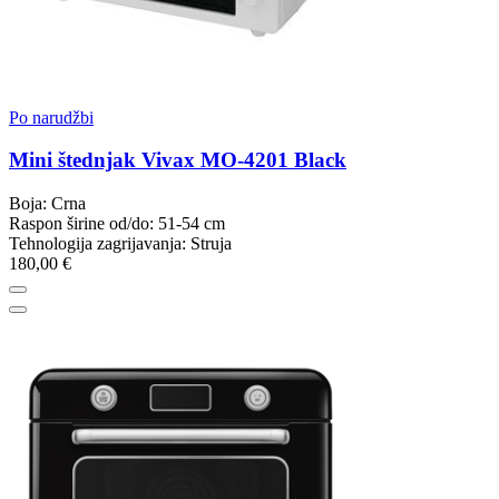
Po narudžbi
Mini štednjak Vivax MO-4201 Black
Boja: Crna
Raspon širine od/do: 51-54 cm
Tehnologija zagrijavanja: Struja
180,00 €