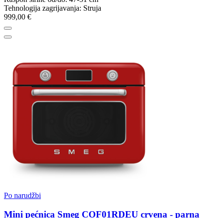
Tehnologija zagrijavanja: Struja
999,00 €
Po narudžbi
Mini pećnica Smeg COF01RDEU crvena - parna