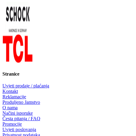
Stranice
Uvjeti prodaje / plaćanja
Kontakt
Reklamacije
Produljeno Jamstvo
O nama
Načini isporuke
Česta pitanja / FAQ
Promocije
Uvjeti poslovanja
Privatnost podataka