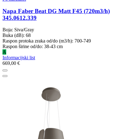
Napa Faber Beat DG Matt F45 (720m3/h)
345.0612.339
Boja: Siva/Gray
Buka (dB): 68
Raspon protoka zraka od/do (m3/h): 700-749
Raspon širine od/do: 38-43 cm
A
Informacijski list
669,00 €