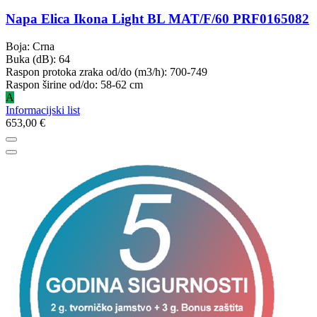
Napa Elica Ikona Light BL MAT/F/60 PRF0165082
Boja: Crna
Buka (dB): 64
Raspon protoka zraka od/do (m3/h): 700-749
Raspon širine od/do: 58-62 cm
A
Informacijski list
653,00 €