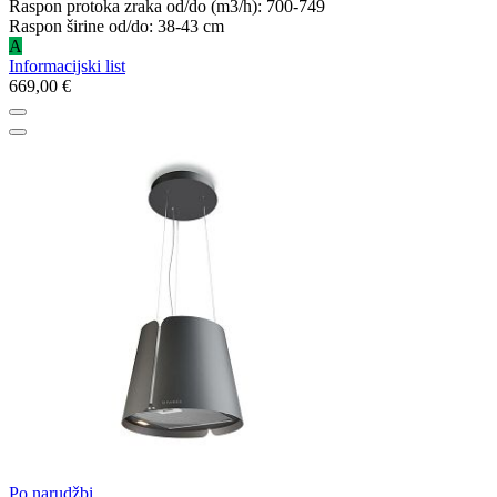
Raspon protoka zraka od/do (m3/h): 700-749
Raspon širine od/do: 38-43 cm
A
Informacijski list
669,00 €
Po narudžbi