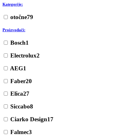
Kategorije:
otočne
79
Proizvođači:
Bosch
1
Electrolux
2
AEG
1
Faber
20
Elica
27
Siccabo
8
Ciarko Design
17
Falmec
3