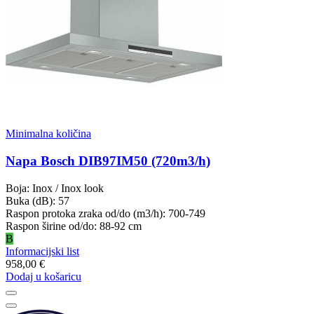
Minimalna količina
Napa Bosch DIB97IM50 (720m3/h)
Boja: Inox / Inox look
Buka (dB): 57
Raspon protoka zraka od/do (m3/h): 700-749
Raspon širine od/do: 88-92 cm
B
Informacijski list
958,00 €
Dodaj u košaricu