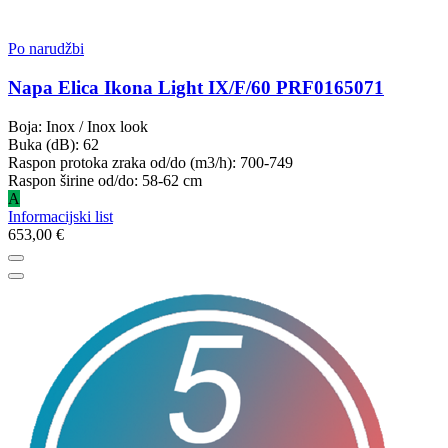
Po narudžbi
Napa Elica Ikona Light IX/F/60 PRF0165071
Boja: Inox / Inox look
Buka (dB): 62
Raspon protoka zraka od/do (m3/h): 700-749
Raspon širine od/do: 58-62 cm
A
Informacijski list
653,00 €