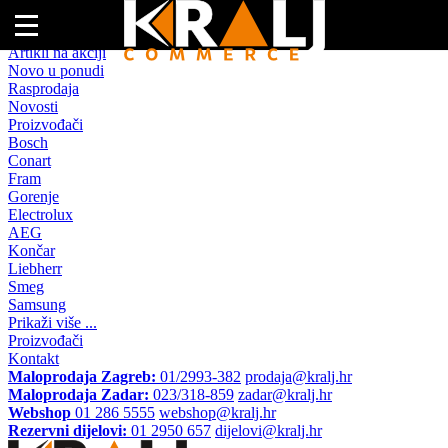
Naslovna
Artikli na akciji
Novo u ponudi
Rasprodaja
Novosti
Proizvođači
Bosch
Conart
Fram
Gorenje
Electrolux
AEG
Končar
Liebherr
Smeg
Samsung
Prikaži više ...
Proizvođači
Kontakt
Maloprodaja Zagreb:
01/2993-382
prodaja@kralj.hr
Maloprodaja Zadar:
023/318-859
zadar@kralj.hr
Webshop
01 286 5555
webshop@kralj.hr
Rezervni dijelovi:
01 2950 657
dijelovi@kralj.hr