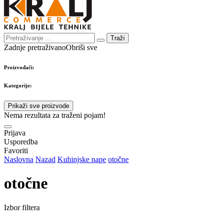
Traži
Zadnje pretraživano
Obriši sve
Proizvođači:
Kategorije:
Prikaži sve proizvode
Nema rezultata za traženi pojam!
Prijava
Usporedba
Favoriti
Naslovna
Nazad
Kuhinjske nape
otočne
otočne
Izbor filtera