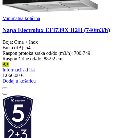
Minimalna količina
Napa Electrolux EFI739X H2H (740m3/h)
Boja: Crna + Inox
Buka (dB): 54
Raspon protoka zraka od/do (m3/h): 700-749
Raspon širine od/do: 88-92 cm
A+
Informacijski list
1.066,00 €
Dodaj u košaricu