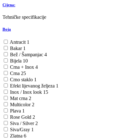
Cijena:
Tehničke specifikacije
Boja
Antracit
1
Bakar
1
Bež / Šampanjac
4
Bijela
10
Crna + Inox
4
Crna
25
Crno staklo
1
Efekt lijevanog željeza
1
Inox / Inox look
15
Mat crna
2
Multicolor
2
Plava
1
Rose Gold
2
Siva / Silver
2
Siva/Gray
1
Zlatna
6