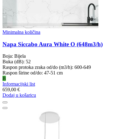
Minimalna količina
Napa Siccabo Aura White O (648m3/h)
Boja: Bijela
Buka (dB): 52
Raspon protoka zraka od/do (m3/h): 600-649
Raspon širine od/do: 47-51 cm
B
Informacijski list
659,00 €
Dodaj u košaricu