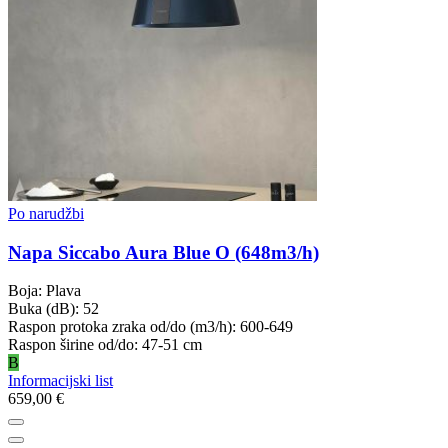
Po narudžbi
Napa Siccabo Aura Blue O (648m3/h)
Boja: Plava
Buka (dB): 52
Raspon protoka zraka od/do (m3/h): 600-649
Raspon širine od/do: 47-51 cm
B
Informacijski list
659,00 €