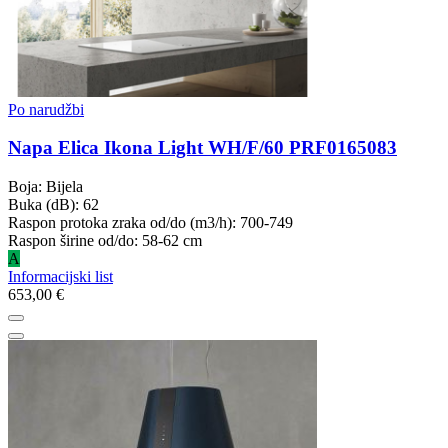
Po narudžbi
Napa Elica Ikona Light WH/F/60 PRF0165083
Boja: Bijela
Buka (dB): 62
Raspon protoka zraka od/do (m3/h): 700-749
Raspon širine od/do: 58-62 cm
A
Informacijski list
653,00 €