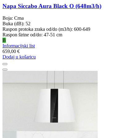
Napa Siccabo Aura Black O (648m3/h)
Boja: Crna
Buka (dB): 52
Raspon protoka zraka od/do (m3/h): 600-649
Raspon širine od/do: 47-51 cm
B
Informacijski list
659,00 €
Dodaj u košaricu