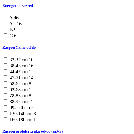
Energetski razred
A
46
A+
16
B
9
C
6
Raspon širine od/do
32-37 cm
10
38-43 cm
16
44-47 cm
1
47-51 cm
14
58-62 cm
8
62-68 cm
1
78-83 cm
8
88-92 cm
15
99-120 cm
2
120-140 cm
3
160-180 cm
1
Raspon protoka zraka od/do (m3/h)