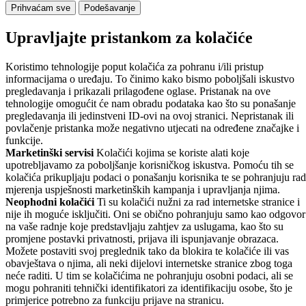
Prihvaćam sve
Podešavanje
Upravljajte pristankom za kolačiće
Koristimo tehnologije poput kolačića za pohranu i/ili pristup
informacijama o uređaju. To činimo kako bismo poboljšali iskustvo
pregledavanja i prikazali prilagođene oglase. Pristanak na ove
tehnologije omogućit će nam obradu podataka kao što su ponašanje
pregledavanja ili jedinstveni ID-ovi na ovoj stranici. Nepristanak ili
povlačenje pristanka može negativno utjecati na određene značajke i
funkcije.
Marketinški servisi
Kolačići kojima se koriste alati koje
upotrebljavamo za poboljšanje korisničkog iskustva. Pomoću tih se
kolačića prikupljaju podaci o ponašanju korisnika te se pohranjuju rad
mjerenja uspješnosti marketinških kampanja i upravljanja njima.
Neophodni kolačići
Ti su kolačići nužni za rad internetske stranice i
nije ih moguće isključiti. Oni se obično pohranjuju samo kao odgovor
na vaše radnje koje predstavljaju zahtjev za uslugama, kao što su
promjene postavki privatnosti, prijava ili ispunjavanje obrazaca.
Možete postaviti svoj preglednik tako da blokira te kolačiće ili vas
obavještava o njima, ali neki dijelovi internetske stranice zbog toga
neće raditi. U tim se kolačićima ne pohranjuju osobni podaci, ali se
mogu pohraniti tehnički identifikatori za identifikaciju osobe, što je
primjerice potrebno za funkciju prijave na stranicu.