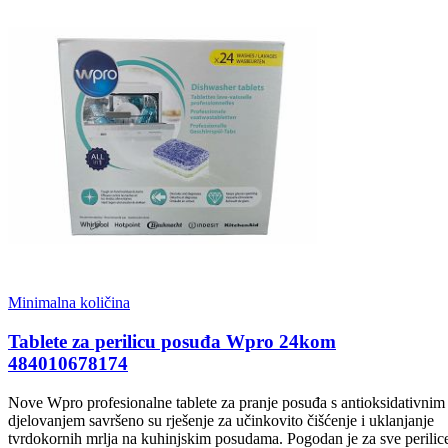
Minimalna količina
Tablete za perilicu posuđa Wpro 24kom
484010678174
Nove Wpro profesionalne tablete za pranje posuđa s antioksidativnim
djelovanjem savršeno su rješenje za učinkovito čišćenje i uklanjanje
tvrdokornih mrlja na kuhinjskim posudama. Pogodan je za sve perilic