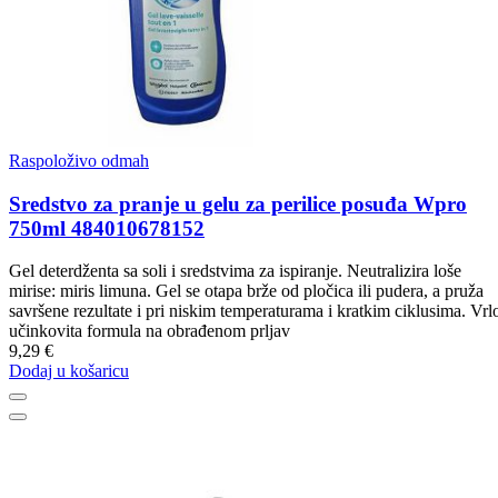
Raspoloživo odmah
Sredstvo za pranje u gelu za perilice posuđa Wpro
750ml 484010678152
Gel deterdženta sa soli i sredstvima za ispiranje. Neutralizira loše
mirise: miris limuna. Gel se otapa brže od pločica ili pudera, a pruža
savršene rezultate i pri niskim temperaturama i kratkim ciklusima. Vrl
učinkovita formula na obrađenom prljav
9,29 €
Dodaj u košaricu