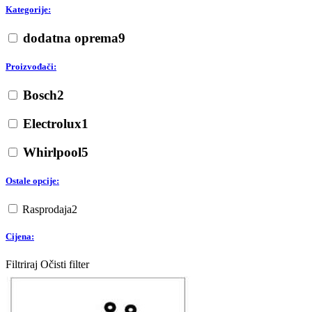
Kategorije:
dodatna oprema
9
Proizvođači:
Bosch
2
Electrolux
1
Whirlpool
5
Ostale opcije:
Rasprodaja
2
Cijena:
Filtriraj
Očisti filter