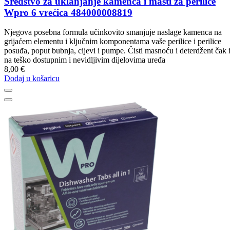
Sredstvo za uklanjanje kamenca i masti za perilice
Wpro 6 vrećica 484000008819
Njegova posebna formula učinkovito smanjuje naslage kamenca na
grijaćem elementu i ključnim komponentama vaše perilice i perilice
posuđa, poput bubnja, cijevi i pumpe. Čisti masnoću i deterdžent čak 
na teško dostupnim i nevidljivim dijelovima uređa
8,00 €
Dodaj u košaricu