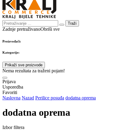
Traži
Zadnje pretraživano
Obriši sve
Proizvođači:
Kategorije:
Prikaži sve proizvode
Nema rezultata za traženi pojam!
Prijava
Usporedba
Favoriti
Naslovna
Nazad
Perilice posuđa
dodatna oprema
dodatna oprema
Izbor filtera