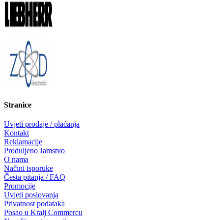
Stranice
Uvjeti prodaje / plaćanja
Kontakt
Reklamacije
Produljeno Jamstvo
O nama
Načini isporuke
Česta pitanja / FAQ
Promocije
Uvjeti poslovanja
Privatnost podataka
Posao u Kralj Commercu