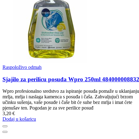
Raspoloživo odmah
Sjajilo za perilicu posuđa Wpro 250ml 48400000883
Wpro profesionalno sredstvo za ispiranje posuđa pomaže u uklanjanj
mrlja, mrlja i naslaga kamenca s posuđa i čaša. Zahvaljujući brzom
učinku sušenja, vaše posuđe i čaše bit će suhe bez mrlja i imat ćete
pjenušav ten. Pogodan je za sve perilice posuđ
3,20 €
Dodaj u košaricu