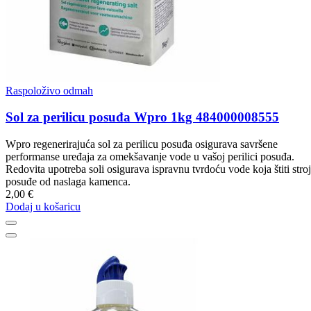
Raspoloživo odmah
Sol za perilicu posuđa Wpro 1kg 484000008555
Wpro regenerirajuća sol za perilicu posuđa osigurava savršene
performanse uređaja za omekšavanje vode u vašoj perilici posuđa.
Redovita upotreba soli osigurava ispravnu tvrdoću vode koja štiti stroj
posuđe od naslaga kamenca.
2,00 €
Dodaj u košaricu