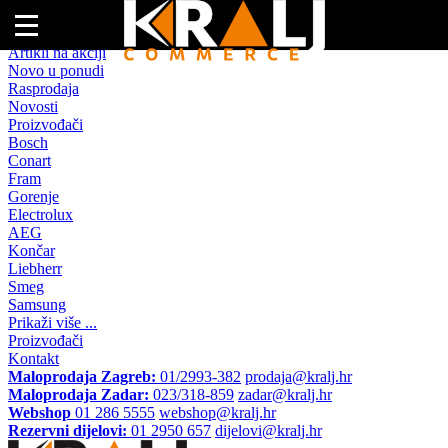
Naslovna
Artikli na akciji
Novo u ponudi
Rasprodaja
Novosti
Proizvođači
Bosch
Conart
Fram
Gorenje
Electrolux
AEG
Končar
Liebherr
Smeg
Samsung
Prikaži više ...
Proizvođači
Kontakt
Maloprodaja Zagreb:
01/2993-382
prodaja@kralj.hr
Maloprodaja Zadar:
023/318-859
zadar@kralj.hr
Webshop
01 286 5555
webshop@kralj.hr
Rezervni dijelovi:
01 2950 657
dijelovi@kralj.hr