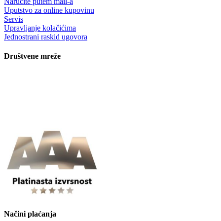
Naručite putem mail-a
Uputstvo za online kupovinu
Servis
Upravljanje kolačićima
Jednostrani raskid ugovora
Društvene mreže
Načini plaćanja