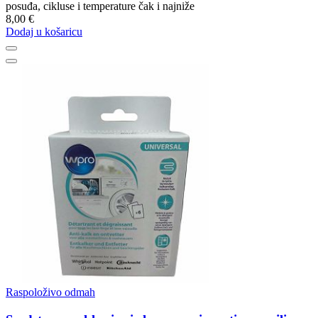
posuđa, cikluse i temperature čak i najniže
8,00 €
Dodaj u košaricu
Raspoloživo odmah