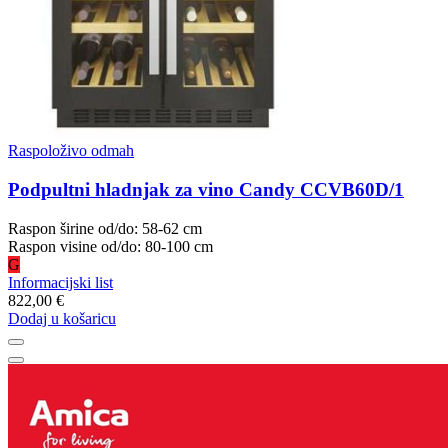
Raspoloživo odmah
Podpultni hladnjak za vino Candy CCVB60D/1
Raspon širine od/do: 58-62 cm
Raspon visine od/do: 80-100 cm
G
Informacijski list
822,00 €
Dodaj u košaricu