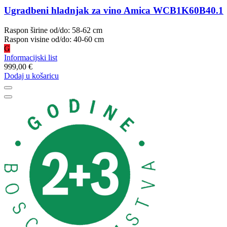
Ugradbeni hladnjak za vino Amica WCB1K60B40.1
Raspon širine od/do: 58-62 cm
Raspon visine od/do: 40-60 cm
G
Informacijski list
999,00 €
Dodaj u košaricu