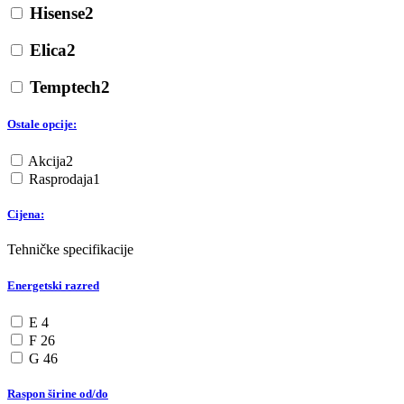
Hisense
2
Elica
2
Temptech
2
Ostale opcije:
Akcija
2
Rasprodaja
1
Cijena:
Tehničke specifikacije
Energetski razred
E
4
F
26
G
46
Raspon širine od/do