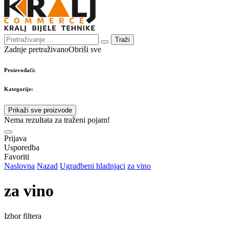
Traži
Zadnje pretraživano
Obriši sve
Proizvođači:
Kategorije:
Prikaži sve proizvode
Nema rezultata za traženi pojam!
Prijava
Usporedba
Favoriti
Naslovna
Nazad
Ugradbeni hladnjaci
za vino
za vino
Izbor filtera