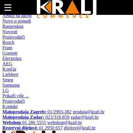
Naslovna
Artikli na akciji
Novo u ponudi
Rasprodaja
Novosti
Proizvođači
Bosch
Fram
Gorenje
Electrolux
AEG
Končar
Liebherr
Smeg
Samsung
LG
Prikaži više ...
Proizvođači
Kontakt
Maloprodaja Zagreb:
01/2993-382
prodaja@kralj.hr
Maloprodaja Zadar:
023/318-859
zadar@kralj.hr
Webshop
01 286 5555
webshop@kralj.hr
Rezervni dijelovi:
01 2950 657
dijelovi@kralj.hr