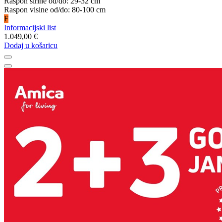
Raspon širine od/do: 29-32 cm
Raspon visine od/do: 80-100 cm
F
Informacijski list
1.049,00 €
Dodaj u košaricu