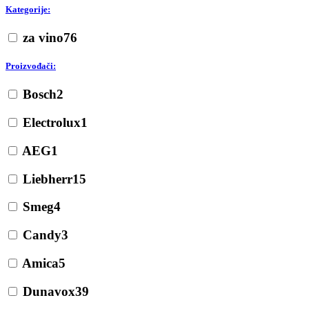
Kategorije:
za vino
76
Proizvođači:
Bosch
2
Electrolux
1
AEG
1
Liebherr
15
Smeg
4
Candy
3
Amica
5
Dunavox
39