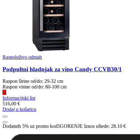
Raspoloživo odmah
Podpultni hladnjak za vino Candy CCVB30/1
Raspon širine od/do: 29-32 cm
Raspon visine od/do: 80-100 cm
G
Informacijski list
516,00 €
Dodaj u košaricu
Dodatnih 5% uz promo kod
5GORENJE
Iznos uštede:
28.10 €