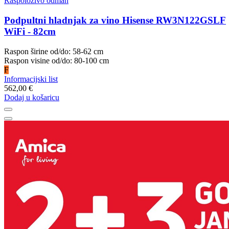
Raspoloživo odmah
Podpultni hladnjak za vino Hisense RW3N122GSLF
WiFi - 82cm
Raspon širine od/do: 58-62 cm
Raspon visine od/do: 80-100 cm
F
Informacijski list
562,00 €
Dodaj u košaricu