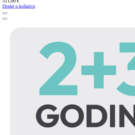
511,00 €
Dodaj u košaricu