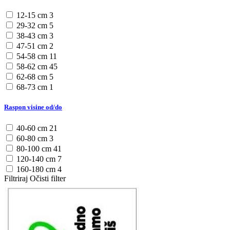
12-15 cm
3
29-32 cm
5
38-43 cm
3
47-51 cm
2
54-58 cm
11
58-62 cm
45
62-68 cm
5
68-73 cm
1
Raspon visine od/do
40-60 cm
21
60-80 cm
3
80-100 cm
41
120-140 cm
7
160-180 cm
4
Filtriraj
Očisti filter