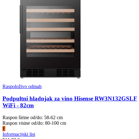
Raspoloživo odmah
Podpultni hladnjak za vino Hisense RW3N132GSLF
WiFi - 82cm
Raspon širine od/do: 58-62 cm
Raspon visine od/do: 80-100 cm
F
Informacijski list