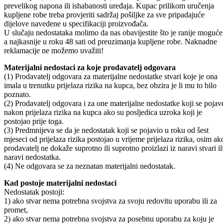
prevelikog napona ili ishabanosti uređaja. Kupac prilikom uručenja
kupljene robe treba provjeriti sadržaj pošiljke za sve pripadajuće
dijelove navedene u specifikaciji proizvođača.
U slučaju nedostataka molimo da nas obavijestite što je ranije moguće
a najkasnije u roku 48 sati od preuzimanja kupljene robe. Naknadne
reklamacije ne možemo uvažiti!
Materijalni nedostaci za koje prodavatelj odgovara
(1) Prodavatelj odgovara za materijalne nedostatke stvari koje je ona
imala u trenutku prijelaza rizika na kupca, bez obzira je li mu to bilo
poznato.
(2) Prodavatelj odgovara i za one materijalne nedostatke koji se pojav
nakon prijelaza rizika na kupca ako su posljedica uzroka koji je
postojao prije toga.
(3) Predmnijeva se da je nedostatak koji se pojavio u roku od šest
mjeseci od prijelaza rizika postojao u vrijeme prijelaza rizika, osim ak
prodavatelj ne dokaže suprotno ili suprotno proizlazi iz naravi stvari il
naravi nedostatka.
(4) Ne odgovara se za neznatan materijalni nedostatak.
Kad postoje materijalni nedostaci
Nedostatak postoji:
1) ako stvar nema potrebna svojstva za svoju redovitu uporabu ili za
promet,
2) ako stvar nema potrebna svojstva za posebnu uporabu za koju je