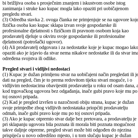
bi brižljiva osoba s prosječnim znanjem i iskustvom osobe istog
zanimanja i struke kao kupac mogla lako opaziti pri uobičajenom
pregledu stvari.
(3) Odredba stavka 2. ovoga članka ne primjenjuje se na ugovore koj
fizička osoba kao kupac sklapa izvan svoje gospodarske ili
profesionalne djelatnosti s fizičkom ili pravnom osobom koja kao
prodavatelj djeluje u okviru svoje gospodarske ili profesionalne
djelatnosti (potrošački ugovor).
(4) Ali prodavatelj odgovara i za nedostatke koje je kupac mogao lak
opaziti ako je izjavio da stvar nema nikakve nedostat­ke ili da stvar im
određena svojstva ili odlike.
Pregled stvari i vidljivi nedostaci
(1) Kupac je dužan primljenu stvar na uobičajeni način pregledati ili j
dati na pregled, čim je to prema redovitom tijeku stvari moguće, i o
vidljivim nedostacima obavijestiti prodavatelja u roku od osam dana, 
kod trgovačkog ugovora bez odgađanja, inače gubi pravo koje mu po
toj osnovi pripada.
(2) Kad je pregled izvršen u nazočnosti obiju strana, kupac je dužan
svoje primjedbe zbog vidljivih nedostataka priopćiti prodavatelju
odmah, inače gubi pravo koje mu po toj osnovi pripada.
(3) Ako je kupac otpremio stvar dalje bez pretovara, a prodavatelju je
pri sklapanju ugovora bila poznata ili morala biti poznata mogućnost
takve daljnje otpreme, pregled stvari može biti odgođen do njezina
prispijeća u novo odredišno mjesto, i u tom slučaju kupac je dužan