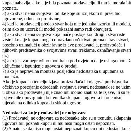
kupac nabavlja, a koja je bila poznata prodavatelju ili mu je morala bit
poznata,
3) ako stvar nema svojstva i odlike koje su izrijekom ili prešutno
ugovorene, odnosno propisane,
4) kad je prodavatelj predao stvar koja nije jednaka uzorku ili modelu,
osim ako su uzorak ili model pokazani samo radi obavijesti,
5) ako stvar nema svojstva koja inače postoje kod drugih stvari iste
vrste i koja je kupac mogao opravdano očekivati prema naravi stvari,
posebno uzimajući u obzir javne izjave prodavatelja, proizvođača i
njihovih predstavnika o svojstvima stvari (reklame, označavanje stvari
dr.),
6) ako je stvar nepravilno montirana pod uvjetom da je usluga montaž
uključena u ispunjenje ugovora o prodaji,
7) ako je nepravilna montaža posljedica nedostataka u uputama za
montažu.
Ako je kupac na temelju izjava proizvođača ili njegova predstavnika
očekivao postojanje određenih svojstava stvari, nedostatak se ne uzim
u obzir ako prodavatelj nije znao niti morao znati za te izjave, ili su te
izjave bile opovrgnute do trenutka sklapanja ugovora ili one nisu
utjecale na odluku kupca da sklopi ugovor.
Nedostaci za koje prodavatelj ne odgovara
(1) Prodavatelj ne odgovara za nedostatke ako su u trenutku sklapanja
ugovora bili poznati kupcu ili mu nisu mogli ostati nepoznati.
(2) Smatra se da nisu mogli ostati nepoznati kupcu oni nedostaci koje