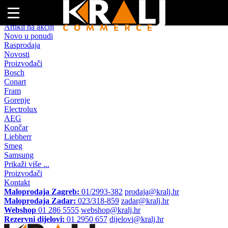
Naslovna
Artikli na akciji
Novo u ponudi
Rasprodaja
Novosti
Proizvođači
Bosch
Conart
Fram
Gorenje
Electrolux
AEG
Končar
Liebherr
Smeg
Samsung
Prikaži više ...
Proizvođači
Kontakt
Maloprodaja Zagreb:
01/2993-382
prodaja@kralj.hr
Maloprodaja Zadar:
023/318-859
zadar@kralj.hr
Webshop
01 286 5555
webshop@kralj.hr
Rezervni dijelovi:
01 2950 657
dijelovi@kralj.hr