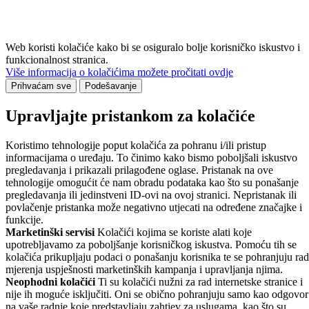
Web koristi kolačiće kako bi se osiguralo bolje korisničko iskustvo i
funkcionalnost stranica.
Više informacija o kolačićima možete pročitati ovdje
Prihvaćam sve
Podešavanje
Upravljajte pristankom za kolačiće
Koristimo tehnologije poput kolačića za pohranu i/ili pristup
informacijama o uređaju. To činimo kako bismo poboljšali iskustvo
pregledavanja i prikazali prilagođene oglase. Pristanak na ove
tehnologije omogućit će nam obradu podataka kao što su ponašanje
pregledavanja ili jedinstveni ID-ovi na ovoj stranici. Nepristanak ili
povlačenje pristanka može negativno utjecati na određene značajke i
funkcije.
Marketinški servisi
Kolačići kojima se koriste alati koje
upotrebljavamo za poboljšanje korisničkog iskustva. Pomoću tih se
kolačića prikupljaju podaci o ponašanju korisnika te se pohranjuju rad
mjerenja uspješnosti marketinških kampanja i upravljanja njima.
Neophodni kolačići
Ti su kolačići nužni za rad internetske stranice i
nije ih moguće isključiti. Oni se obično pohranjuju samo kao odgovor
na vaše radnje koje predstavljaju zahtjev za uslugama, kao što su