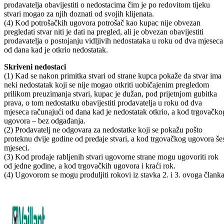
prodavatelja obavijestiti o nedostacima čim je po redovitom tijeku
stvari mogao za njih doznati od svojih klijenata.
(4) Kod potrošačkih ugovora potrošač kao kupac nije obvezan
pregledati stvar niti je dati na pregled, ali je obvezan obavijestiti
prodavatelja o postojanju vidljivih nedostataka u roku od dva mjeseca
od dana kad je otkrio nedostatak.
Skriveni nedostaci
(1) Kad se nakon primitka stvari od strane kupca pokaže da stvar ima
neki nedostatak koji se nije mogao otkriti uobičajenim pregledom
prilikom preuzimanja stvari, kupac je dužan, pod prijetnjom gubitka
prava, o tom nedostatku obavijestiti prodavatelja u roku od dva
mjeseca računajući od dana kad je nedostatak otkrio, a kod trgovačko
ugovora – bez odgađanja.
(2) Prodavatelj ne odgovara za nedostatke koji se pokažu pošto
proteknu dvije godine od predaje stvari, a kod trgovačkog ugovora še
mjeseci.
(3) Kod prodaje rabljenih stvari ugovorne strane mogu ugovoriti rok
od jedne godine, a kod trgovačkih ugovora i kraći rok.
(4) Ugovorom se mogu produljiti rokovi iz stavka 2. i 3. ovoga članka