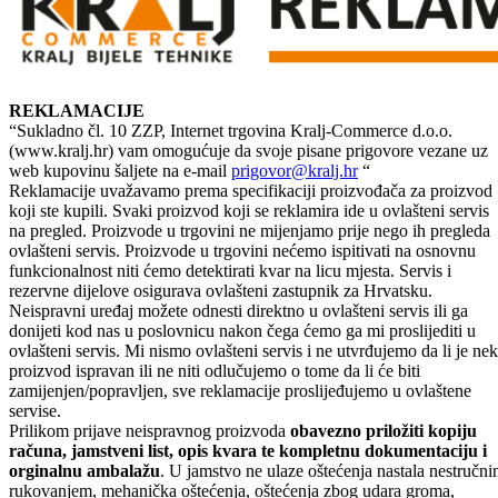
REKLAMACIJE
“Sukladno čl. 10 ZZP, Internet trgovina Kralj-Commerce d.o.o.
(www.kralj.hr) vam omogućuje da svoje pisane prigovore vezane uz
web kupovinu šaljete na e-mail
prigovor@kralj.hr
“
Reklamacije uvažavamo prema specifikaciji proizvođača za proizvod
koji ste kupili. Svaki proizvod koji se reklamira ide u ovlašteni servis
na pregled. Proizvode u trgovini ne mijenjamo prije nego ih pregleda
ovlašteni servis. Proizvode u trgovini nećemo ispitivati na osnovnu
funkcionalnost niti ćemo detektirati kvar na licu mjesta. Servis i
rezervne dijelove osigurava ovlašteni zastupnik za Hrvatsku.
Neispravni uređaj možete odnesti direktno u ovlašteni servis ili ga
donijeti kod nas u poslovnicu nakon čega ćemo ga mi proslijediti u
ovlašteni servis. Mi nismo ovlašteni servis i ne utvrđujemo da li je nek
proizvod ispravan ili ne niti odlučujemo o tome da li će biti
zamijenjen/popravljen, sve reklamacije proslijeđujemo u ovlaštene
servise.
Prilikom prijave neispravnog proizvoda
obavezno priložiti kopiju
računa, jamstveni list, opis kvara te kompletnu dokumentaciju i
orginalnu ambalažu
. U jamstvo ne ulaze oštećenja nastala nestručn
rukovanjem, mehanička oštećenja, oštećenja zbog udara groma,