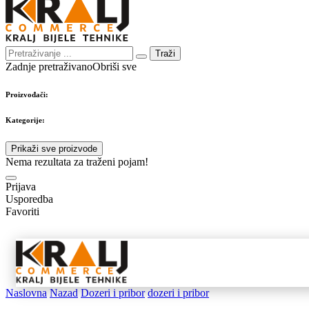
Traži
Zadnje pretraživano
Obriši sve
Proizvođači:
Kategorije:
Prikaži sve proizvode
Nema rezultata za traženi pojam!
Prijava
Usporedba
Favoriti
Samostojeći
Ugradbeni
Nape 
aparati
aparati
pribo
Naslovna
Nazad
Dozeri i pribor
dozeri i pribor