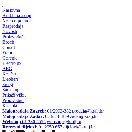
Naslovna
Artikli na akciji
Novo u ponudi
Rasprodaja
Novosti
Proizvođači
Bosch
Conart
Fram
Gorenje
Electrolux
AEG
Končar
Liebherr
Smeg
Samsung
Prikaži više ...
Proizvođači
Kontakt
Maloprodaja Zagreb:
01/2993-382
prodaja@kralj.hr
Maloprodaja Zadar:
023/318-859
zadar@kralj.hr
Webshop
01 286 5555
webshop@kralj.hr
Rezervni dijelovi:
01 2950 657
dijelovi@kralj.hr