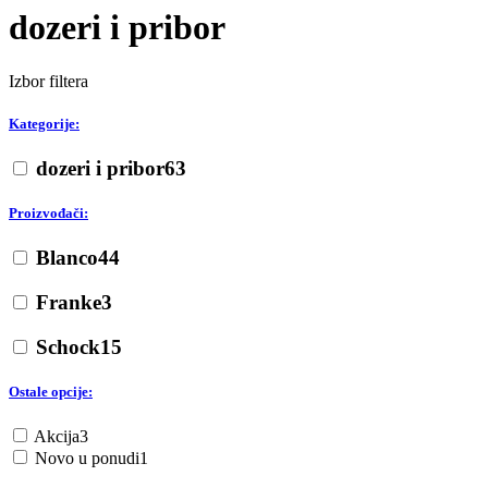
dozeri i pribor
Izbor filtera
Kategorije:
dozeri i pribor
63
Proizvođači:
Blanco
44
Franke
3
Schock
15
Ostale opcije:
Akcija
3
Novo u ponudi
1