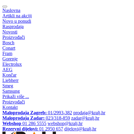
Naslovna
Artikli na akciji
Novo u ponudi
Rasprodaja
Novosti
Proizvođači
Bosch
Conart
Fram
Gorenje
Electrolux
AEG
Končar
Liebherr
Smeg
Samsung
Prikaži više ...
Proizvođači
Kontakt
Maloprodaja Zagreb:
01/2993-382
prodaja@kralj.hr
Maloprodaja Zadar:
023/318-859
zadar@kralj.hr
Webshop
01 286 5555
webshop@kralj.hr
Rezervni dijelovi:
01 2950 657
dijelovi@kralj.hr