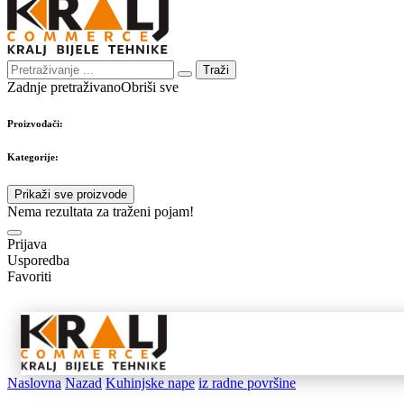
Traži
Zadnje pretraživano
Obriši sve
Proizvođači:
Kategorije:
Prikaži sve proizvode
Nema rezultata za traženi pojam!
Prijava
Usporedba
Favoriti
Samostojeći
Ugradbeni
Nape 
aparati
aparati
pribo
Naslovna
Nazad
Kuhinjske nape
iz radne površine