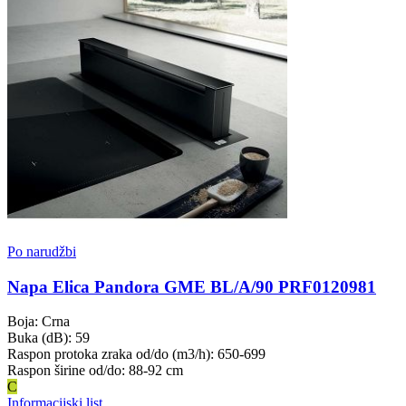
Po narudžbi
Napa Elica Pandora GME BL/A/90 PRF0120981
Boja: Crna
Buka (dB): 59
Raspon protoka zraka od/do (m3/h): 650-699
Raspon širine od/do: 88-92 cm
C
Informacijski list