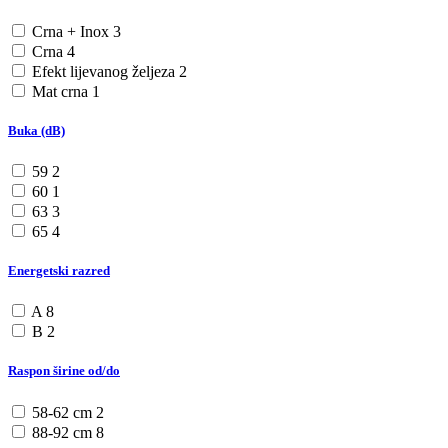
Crna + Inox
3
Crna
4
Efekt lijevanog željeza
2
Mat crna
1
Buka (dB)
59
2
60
1
63
3
65
4
Energetski razred
A
8
B
2
Raspon širine od/do
58-62 cm
2
88-92 cm
8