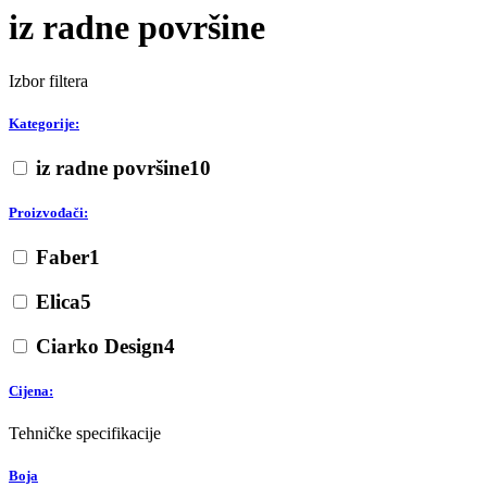
iz radne površine
Izbor filtera
Kategorije:
iz radne površine
10
Proizvođači:
Faber
1
Elica
5
Ciarko Design
4
Cijena:
Tehničke specifikacije
Boja