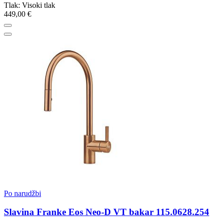
Tlak: Visoki tlak
449,00 €
Po narudžbi
Slavina Franke Eos Neo-D VT bakar 115.0628.254