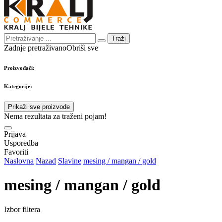
Traži
Zadnje pretraživano
Obriši sve
Proizvođači:
Kategorije:
Prikaži sve proizvode
Nema rezultata za traženi pojam!
Prijava
Usporedba
Favoriti
Naslovna
Nazad
Slavine
mesing / mangan / gold
mesing / mangan / gold
Izbor filtera