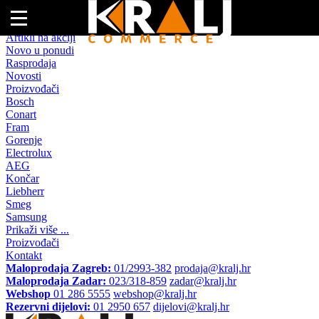
Naslovna
Artikli na akciji
Novo u ponudi
Rasprodaja
Novosti
Proizvođači
Bosch
Conart
Fram
Gorenje
Electrolux
AEG
Končar
Liebherr
Smeg
Samsung
Prikaži više ...
Proizvođači
Kontakt
Maloprodaja Zagreb:
01/2993-382
prodaja@kralj.hr
Maloprodaja Zadar:
023/318-859
zadar@kralj.hr
Webshop
01 286 5555
webshop@kralj.hr
Rezervni dijelovi:
01 2950 657
dijelovi@kralj.hr