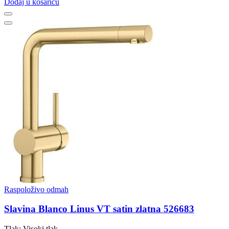
Dodaj u košaricu
Raspoloživo odmah
Slavina Blanco Linus VT satin zlatna 526683
Tlak: Visoki tlak