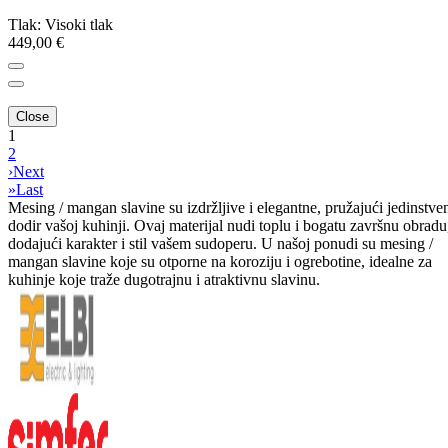
Tlak: Visoki tlak
449,00 €
Close
1
2
›
Next
»
Last
Mesing / mangan slavine su izdržljive i elegantne, pružajući jedinstve
dodir vašoj kuhinji. Ovaj materijal nudi toplu i bogatu završnu obradu
dodajući karakter i stil vašem sudoperu. U našoj ponudi su mesing /
mangan slavine koje su otporne na koroziju i ogrebotine, idealne za
kuhinje koje traže dugotrajnu i atraktivnu slavinu.