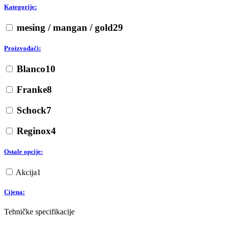
Kategorije:
mesing / mangan / gold
29
Proizvođači:
Blanco
10
Franke
8
Schock
7
Reginox
4
Ostale opcije:
Akcija
1
Cijena:
Tehničke specifikacije