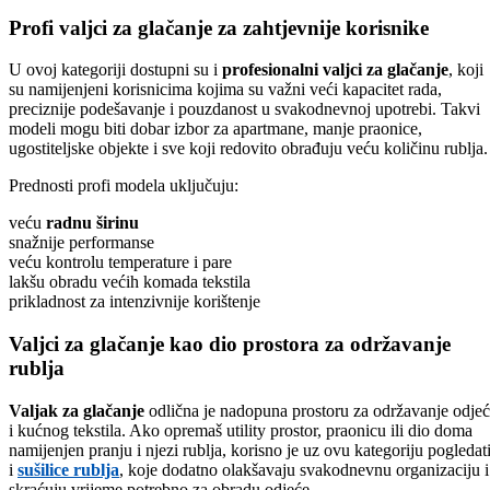
Profi valjci za glačanje za zahtjevnije korisnike
U ovoj kategoriji dostupni su i
profesionalni valjci za glačanje
, koji
su namijenjeni korisnicima kojima su važni veći kapacitet rada,
preciznije podešavanje i pouzdanost u svakodnevnoj upotrebi. Takvi
modeli mogu biti dobar izbor za apartmane, manje praonice,
ugostiteljske objekte i sve koji redovito obrađuju veću količinu rublja.
Prednosti profi modela uključuju:
veću
radnu širinu
snažnije performanse
veću kontrolu temperature i pare
lakšu obradu većih komada tekstila
prikladnost za intenzivnije korištenje
Valjci za glačanje kao dio prostora za održavanje
rublja
Valjak za glačanje
odlična je nadopuna prostoru za održavanje odje
i kućnog tekstila. Ako opremaš utility prostor, praonicu ili dio doma
namijenjen pranju i njezi rublja, korisno je uz ovu kategoriju pogledat
i
sušilice rublja
, koje dodatno olakšavaju svakodnevnu organizaciju i
skraćuju vrijeme potrebno za obradu odjeće.