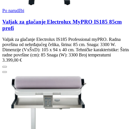
Po narudžbi
Valjak za glačanje Electrolux MyPRO IS185 85cm
profi
Valjak za glačanje Electrolux IS185 Professional myPRO. Radna
površina od nehrđajućeg čelika, širina: 85 cm. Snaga: 3300 W.
Dimenzije (VxŠxD): 105 x 94 x 40 cm. Tehničke karakteristike: Širin
radne površine (cm): 85 Snaga (W): 3300 Broj temperaturni
3.399,00 €