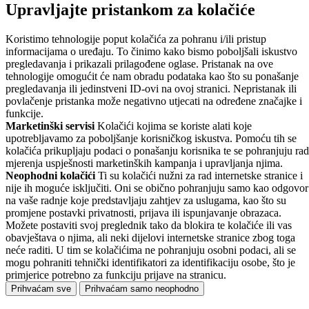
Upravljajte pristankom za kolačiće
Koristimo tehnologije poput kolačića za pohranu i/ili pristup
informacijama o uređaju. To činimo kako bismo poboljšali iskustvo
pregledavanja i prikazali prilagođene oglase. Pristanak na ove
tehnologije omogućit će nam obradu podataka kao što su ponašanje
pregledavanja ili jedinstveni ID-ovi na ovoj stranici. Nepristanak ili
povlačenje pristanka može negativno utjecati na određene značajke i
funkcije.
Marketinški servisi
Kolačići kojima se koriste alati koje
upotrebljavamo za poboljšanje korisničkog iskustva. Pomoću tih se
kolačića prikupljaju podaci o ponašanju korisnika te se pohranjuju rad
mjerenja uspješnosti marketinških kampanja i upravljanja njima.
Neophodni kolačići
Ti su kolačići nužni za rad internetske stranice i
nije ih moguće isključiti. Oni se obično pohranjuju samo kao odgovor
na vaše radnje koje predstavljaju zahtjev za uslugama, kao što su
promjene postavki privatnosti, prijava ili ispunjavanje obrazaca.
Možete postaviti svoj preglednik tako da blokira te kolačiće ili vas
obavještava o njima, ali neki dijelovi internetske stranice zbog toga
neće raditi. U tim se kolačićima ne pohranjuju osobni podaci, ali se
mogu pohraniti tehnički identifikatori za identifikaciju osobe, što je
primjerice potrebno za funkciju prijave na stranicu.
Prihvaćam sve
Prihvaćam samo neophodno