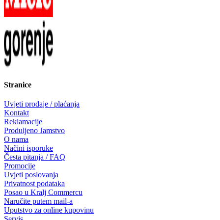
Stranice
Uvjeti prodaje / plaćanja
Kontakt
Reklamacije
Produljeno Jamstvo
O nama
Načini isporuke
Česta pitanja / FAQ
Promocije
Uvjeti poslovanja
Privatnost podataka
Posao u Kralj Commercu
Naručite putem mail-a
Uputstvo za online kupovinu
Servis