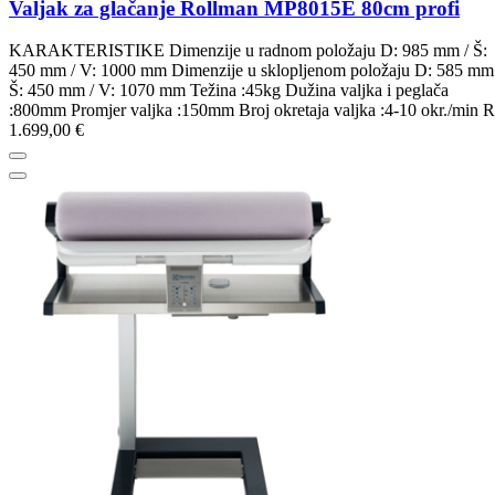
Valjak za glačanje Rollman MP8015E 80cm profi
KARAKTERISTIKE Dimenzije u radnom položaju D: 985 mm / Š:
450 mm / V: 1000 mm Dimenzije u sklopljenom položaju D: 585 mm
Š: 450 mm / V: 1070 mm Težina :45kg Dužina valjka i peglača
:800mm Promjer valjka :150mm Broj okretaja valjka :4-10 okr./min 
1.699,00 €