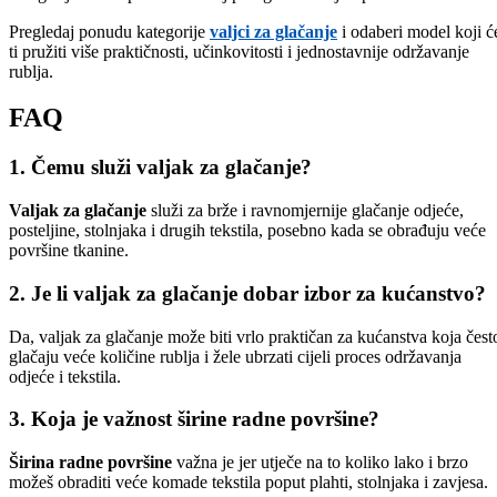
Pregledaj ponudu kategorije
valjci za glačanje
i odaberi model koji ć
ti pružiti više praktičnosti, učinkovitosti i jednostavnije održavanje
rublja.
FAQ
1. Čemu služi valjak za glačanje?
Valjak za glačanje
služi za brže i ravnomjernije glačanje odjeće,
posteljine, stolnjaka i drugih tekstila, posebno kada se obrađuju veće
površine tkanine.
2. Je li valjak za glačanje dobar izbor za kućanstvo?
Da, valjak za glačanje može biti vrlo praktičan za kućanstva koja čest
glačaju veće količine rublja i žele ubrzati cijeli proces održavanja
odjeće i tekstila.
3. Koja je važnost širine radne površine?
Širina radne površine
važna je jer utječe na to koliko lako i brzo
možeš obraditi veće komade tekstila poput plahti, stolnjaka i zavjesa.