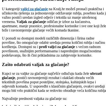
U kategoriji
valjci za glačanje
na Kralj.hr možeš pronaći praktična i
učinkovita rješenja za jednostavnije održavanje rublja, posebno kada j
važno postići uredan izgled odjeće i tekstila uz manje utrošenog
vremena.
Valjak za glačanje
odličan je izbor za kućanstva,
apartmane, manje praonice, profesionalne korisnike i sve one koji žel
brže i ravnomjernije glačanje većih komada tkanine.
U ponudi su dostupni modeli različitih dimenzija i širina radne
površine, što omogućuje odabir uređaja prema količini rublja i načinu
korištenja. Dostupni su i
profi valjci za glačanje
s većom radnom
površinom, snažnijim performansama i naprednijim mogućnostima
podešavanja, što ih čini prikladnima za zahtjevnije korisnike.
Zašto odabrati valjak za glačanje?
Kupci se za valjke za glačanje najčešće odlučuju kada žele
ubrzati
glačanje
, postići ravnomjerniji rezultat i olakšati obradu većih
tekstilnih površina poput posteljine, stolnjaka, kuhinjskih krpa i
odjevnih komada. U usporedbi s klasičnim glačanjem, ovakvi uređaji
mogu biti vrlo praktični kada se redovito obrađuje veća količina rublja
Najvažnije prednosti valjaka za glačanje su: