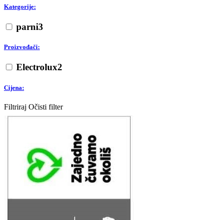
Kategorije:
parni
3
Proizvođači:
Electrolux
2
Cijena:
Filtriraj
Očisti filter