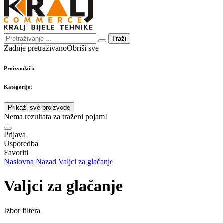
Traži
Zadnje pretraživano
Obriši sve
Proizvođači:
Kategorije:
Prikaži sve proizvode
Nema rezultata za traženi pojam!
Prijava
Usporedba
Favoriti
Naslovna
Nazad
Valjci za glačanje
Valjci za glačanje
Izbor filtera