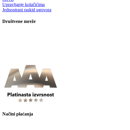
Upravljanje kolačićima
Jednostrani raskid ugovora
Društvene mreže
Načini plaćanja