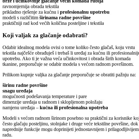
brže i učinkovitije glačanje većih komada rublja
ravnomjernija obrada tekstila
prikladno rješenje za kućnu i
profesionalnu upotrebu
modeli s različitim
širinama radne površine
praktičniji rad kod većih količina posteljine i tekstila
Koji valjak za glačanje odabrati?
Odabir idealnog modela ovisi o tome koliko često glačaš, koju vrstu
tekstila najčešće obrađuješ i trebaš li uređaj za kućnu ili profesionalnij
upotrebu. Ako ti je važna veća učinkovitost i obrada širih komada
tkanine, preporučuje se odabir modela s većom radnom površinom.
Prilikom kupnje valjka za glačanje preporučuje se obratiti pažnju na:
širinu radne površine
snagu uređaja
mogućnosti podešavanja temperature i pare
dimenzije uređaja u radnom i sklopljenom položaju
namjenu uređaja –
kućna ili profesionalna upotreba
Modeli s većom radnom širinom posebno su praktični za korisnike koj
često glačaju posteljinu, stolnjake i druge veće tekstilne površine, dok
naprednije funkcije mogu doprinijeti jednostavnijem i prilagodljivijem
radu.