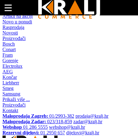
Naslovna
Artikli na akciji
Novo u ponudi
Rasprodaja
Novosti
Proizvođači
Bosch
Conart
Fram
Gorenje
Electrolux
AEG
Končar
Liebherr
Smeg
Samsung
Prikaži više ...
Proizvođači
Kontakt
Maloprodaja Zagreb:
01/2993-382
prodaja@kralj.hr
Maloprodaja Zadar:
023/318-859
zadar@kralj.hr
Webshop
01 286 5555
webshop@kralj.hr
Rezervni dijelovi:
01 2950 657
dijelovi@kralj.hr