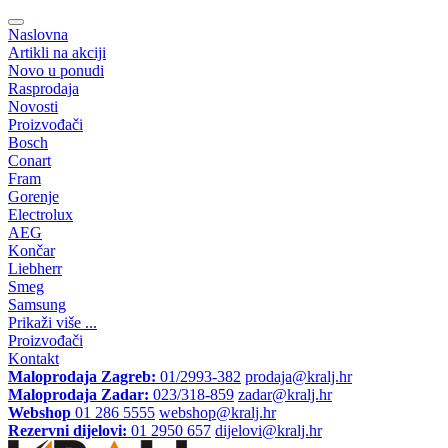
Naslovna
Artikli na akciji
Novo u ponudi
Rasprodaja
Novosti
Proizvođači
Bosch
Conart
Fram
Gorenje
Electrolux
AEG
Končar
Liebherr
Smeg
Samsung
Prikaži više ...
Proizvođači
Kontakt
Maloprodaja Zagreb:
01/2993-382
prodaja@kralj.hr
Maloprodaja Zadar:
023/318-859
zadar@kralj.hr
Webshop
01 286 5555
webshop@kralj.hr
Rezervni dijelovi:
01 2950 657
dijelovi@kralj.hr