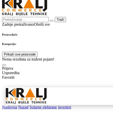
Traži
Zadnje pretraživano
Obriši sve
Proizvođači:
Kategorije:
Prikaži sve proizvode
Nema rezultata za traženi pojam!
Prijava
Usporedba
Favoriti
Samostojeći
Ugradbeni
Nape 
aparati
aparati
pribo
Naslovna
Nazad
Solarne elektrane
inverteri