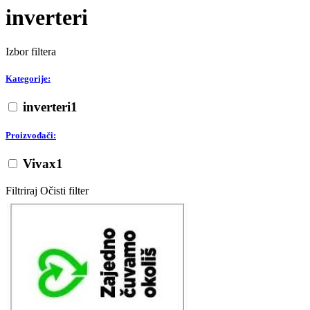
inverteri
Izbor filtera
Kategorije:
inverteri
1
Proizvođači:
Vivax
1
Filtriraj
Očisti filter