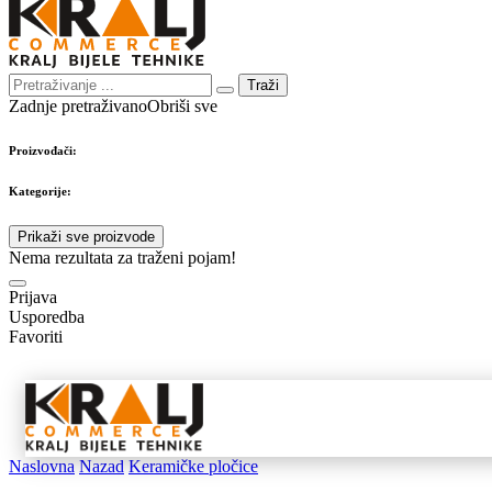
Traži
Zadnje pretraživano
Obriši sve
Proizvođači:
Kategorije:
Prikaži sve proizvode
Nema rezultata za traženi pojam!
Prijava
Usporedba
Favoriti
Samostojeći
Ugradbeni
Nape 
aparati
aparati
pribo
Naslovna
Nazad
Keramičke pločice