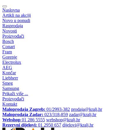
Naslovna
Artikli na akciji
Novo u ponudi
Rasprodaja
Novosti
Proizvođači
Bosch
Conart
Fram
Gorenje
Electrolux
AEG
Končar
Liebherr
Smeg
Samsung
Prikaži više ...
Proizvođači
Kontakt
Maloprodaja Zagreb:
01/2993-382
prodaja@kralj.hr
Maloprodaja Zadar:
023/318-859
zadar@kralj.hr
Webshop
01 286 5555
webshop@kralj.hr
Rezervni dijelovi:
01 2950 657
dijelovi@kralj.hr