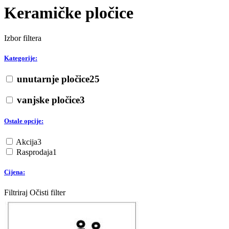
Keramičke pločice
Izbor filtera
Kategorije:
unutarnje pločice
25
vanjske pločice
3
Ostale opcije:
Akcija
3
Rasprodaja
1
Cijena:
Filtriraj
Očisti filter