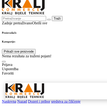
Traži
Zadnje pretraživano
Obriši sve
Proizvođači:
Kategorije:
Prikaži sve proizvode
Nema rezultata za traženi pojam!
Prijava
Usporedba
Favoriti
Samostojeći
Ugradbeni
Nape 
aparati
aparati
pribo
Naslovna
Nazad
Dozeri i pribor
sredstva za čišćenje