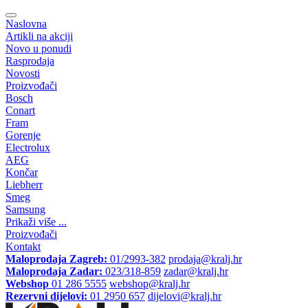
Naslovna
Artikli na akciji
Novo u ponudi
Rasprodaja
Novosti
Proizvođači
Bosch
Conart
Fram
Gorenje
Electrolux
AEG
Končar
Liebherr
Smeg
Samsung
Prikaži više ...
Proizvođači
Kontakt
Maloprodaja Zagreb:
01/2993-382
prodaja@kralj.hr
Maloprodaja Zadar:
023/318-859
zadar@kralj.hr
Webshop
01 286 5555
webshop@kralj.hr
Rezervni dijelovi:
01 2950 657
dijelovi@kralj.hr