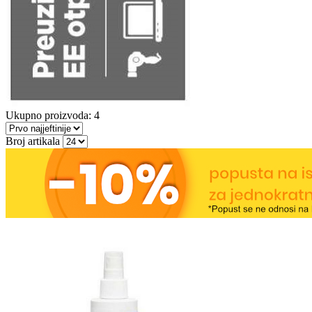
Ukupno proizvoda: 4
Broj artikala