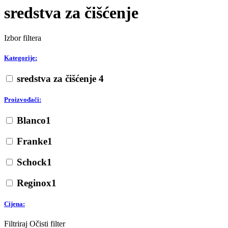
sredstva za čišćenje
Izbor filtera
Kategorije:
sredstva za čišćenje
4
Proizvođači:
Blanco
1
Franke
1
Schock
1
Reginox
1
Cijena:
Filtriraj
Očisti filter