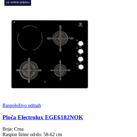
Raspoloživo odmah
Ploča Electrolux EGE6182NOK
Boja: Crna
Raspon širine od/do: 58-62 cm