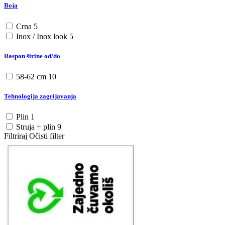
Boja
Crna
5
Inox / Inox look
5
Raspon širine od/do
58-62 cm
10
Tehnologija zagrijavanja
Plin
1
Struja + plin
9
Filtriraj
Očisti filter