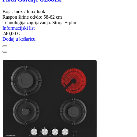
Boja: Inox / Inox look
Raspon širine od/do: 58-62 cm
Tehnologija zagrijavanja: Struja + plin
Informacijski list
240,00 €
Dodaj u košaricu