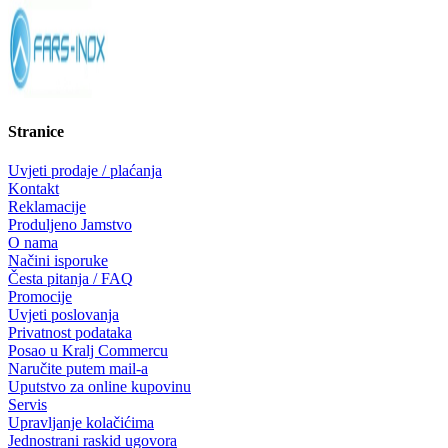
Stranice
Uvjeti prodaje / plaćanja
Kontakt
Reklamacije
Produljeno Jamstvo
O nama
Načini isporuke
Česta pitanja / FAQ
Promocije
Uvjeti poslovanja
Privatnost podataka
Posao u Kralj Commercu
Naručite putem mail-a
Uputstvo za online kupovinu
Servis
Upravljanje kolačićima
Jednostrani raskid ugovora