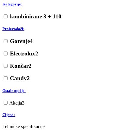
Kategorije:
kombinirane 3 + 1
10
Proizvođači:
Gorenje
4
Electrolux
2
Končar
2
Candy
2
Ostale opcije:
Akcija
3
Cijena:
Tehničke specifikacije