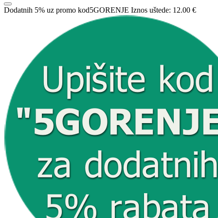
Dodatnih 5% uz promo kod
5GORENJE
Iznos uštede:
12.00 €