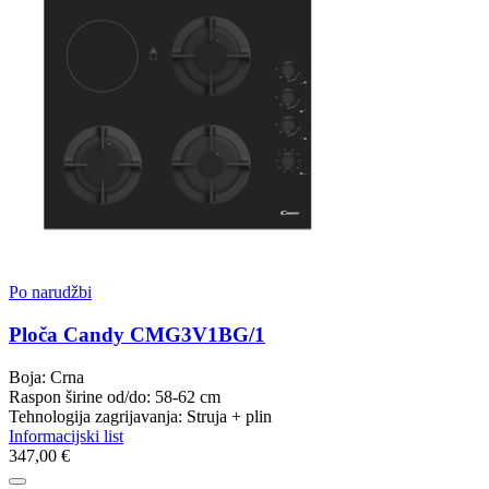
Po narudžbi
Ploča Candy CMG3V1BG/1
Boja: Crna
Raspon širine od/do: 58-62 cm
Tehnologija zagrijavanja: Struja + plin
Informacijski list
347,00 €