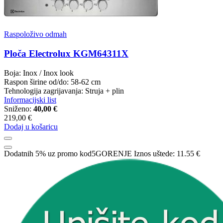
Raspoloživo odmah
Ploča Electrolux KGM64311X
Boja: Inox / Inox look
Raspon širine od/do: 58-62 cm
Tehnologija zagrijavanja: Struja + plin
Informacijski list
Sniženo:
40,00 €
219,00 €
Dodaj u košaricu
Dodatnih 5% uz promo kod
5GORENJE
Iznos uštede:
11.55 €