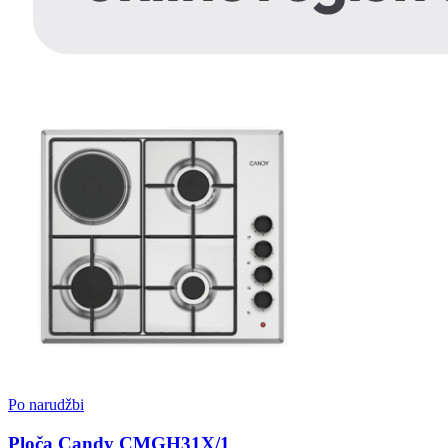
Po narudžbi
Ploča Candy CMGH31X/1