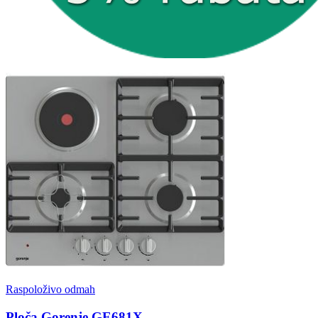
Raspoloživo odmah
Ploča Gorenje GE681X