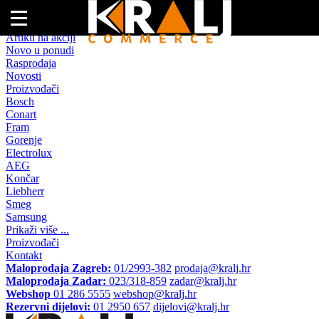
Naslovna
Artikli na akciji
Novo u ponudi
Rasprodaja
Novosti
Proizvođači
Bosch
Conart
Fram
Gorenje
Electrolux
AEG
Končar
Liebherr
Smeg
Samsung
Prikaži više ...
Proizvođači
Kontakt
Maloprodaja Zagreb:
01/2993-382
prodaja@kralj.hr
Maloprodaja Zadar:
023/318-859
zadar@kralj.hr
Webshop
01 286 5555
webshop@kralj.hr
Rezervni dijelovi:
01 2950 657
dijelovi@kralj.hr