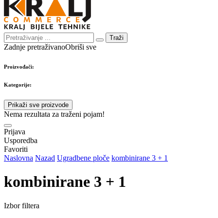
Traži
Zadnje pretraživano
Obriši sve
Proizvođači:
Kategorije:
Prikaži sve proizvode
Nema rezultata za traženi pojam!
Prijava
Usporedba
Favoriti
Naslovna
Nazad
Ugradbene ploče
kombinirane 3 + 1
kombinirane 3 + 1
Izbor filtera