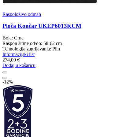
Raspoloživo odmah
Ploča Končar UKEP6013KCM
Boja: Crna
Raspon širine od/do: 58-62 cm
Tehnologija zagrijavanja: Plin
Informacijski list
274,00 €
Dodaj u košaricu
-12%