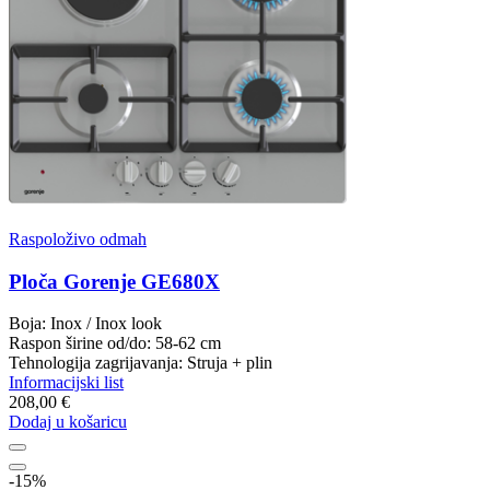
Raspoloživo odmah
Ploča Gorenje GE680X
Boja: Inox / Inox look
Raspon širine od/do: 58-62 cm
Tehnologija zagrijavanja: Struja + plin
Informacijski list
208,00 €
Dodaj u košaricu
-15%