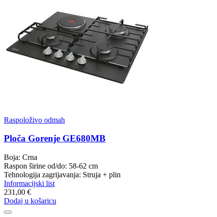
Raspoloživo odmah
Ploča Gorenje GE680MB
Boja: Crna
Raspon širine od/do: 58-62 cm
Tehnologija zagrijavanja: Struja + plin
Informacijski list
231,00 €
Dodaj u košaricu