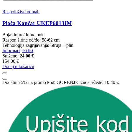
Raspoloživo odmah
Ploča Končar UKEP6013IM
Boja: Inox / Inox look
Raspon širine od/do: 58-62 cm
Tehnologija zagrijavanja: Struja + plin
Informacijski list
Sniženo:
24,00 €
154,00 €
Dodaj u košaricu
Dodatnih 5% uz promo kod
5GORENJE
Iznos uštede:
10.40 €