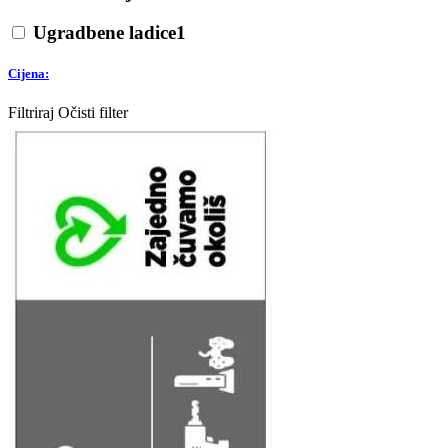
Ugradbene ladice
1
Cijena:
Filtriraj
Očisti filter