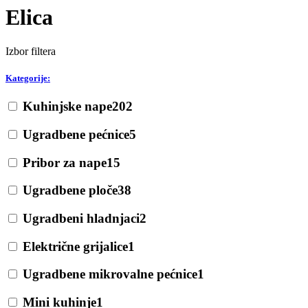
Elica
Izbor filtera
Kategorije:
Kuhinjske nape
202
Ugradbene pećnice
5
Pribor za nape
15
Ugradbene ploče
38
Ugradbeni hladnjaci
2
Električne grijalice
1
Ugradbene mikrovalne pećnice
1
Mini kuhinje
1