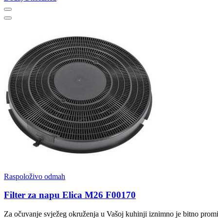
Raspoloživo odmah
Filter za napu Elica M26 F00170
Za očuvanje svježeg okruženja u Vašoj kuhinji iznimno je bitno promij