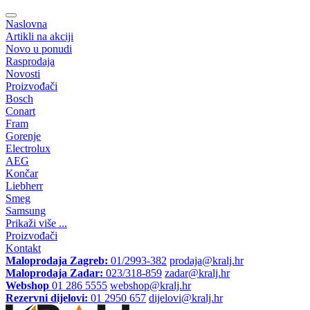
Naslovna
Artikli na akciji
Novo u ponudi
Rasprodaja
Novosti
Proizvođači
Bosch
Conart
Fram
Gorenje
Electrolux
AEG
Končar
Liebherr
Smeg
Samsung
Prikaži više ...
Proizvođači
Kontakt
Maloprodaja Zagreb:
01/2993-382
prodaja@kralj.hr
Maloprodaja Zadar:
023/318-859
zadar@kralj.hr
Webshop
01 286 5555
webshop@kralj.hr
Rezervni dijelovi:
01 2950 657
dijelovi@kralj.hr