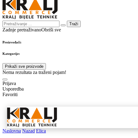
Traži
Zadnje pretraživano
Obriši sve
Proizvođači:
Kategorije:
Prikaži sve proizvode
Nema rezultata za traženi pojam!
Prijava
Usporedba
Favoriti
Samostojeći
Ugradbeni
Nape 
aparati
aparati
pribo
Naslovna
Nazad
Elica