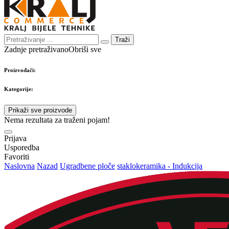
Traži
Zadnje pretraživano
Obriši sve
Proizvođači:
Kategorije:
Prikaži sve proizvode
Nema rezultata za traženi pojam!
Prijava
Usporedba
Favoriti
Naslovna
Nazad
Ugradbene ploče
staklokeramika - Indukcija