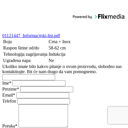
01121447_Informacijski-list.pdf
Boja
Crna + Inox
Raspon širine od/do
58-62 cm
Tehnologija zagrijavanja
Indukcija
Ugrađena napa
Ne
Ukoliko imate bilo kakvo pitanje o ovom proizvodu, slobodno nas
kontaktirajte. Bit će nam drago da vam pomognemo.
Ime
*
Prezime
*
Email
*
Telefon
Poruka
*