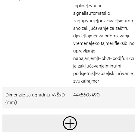
topline|zvučni
signal|automatsko
zagrijavanje|pojačivač|sigurno
sno zaključavanje za zaštitu
djece|tajmer za odbrojavanje
vremena|eko tajmer|fleksibilno
upravljanje
napajanjem|Hob2Hood|funkci
ja zaključavanja|minutni
podsjetnik|Pause|isključivanje
zvuka|tajmer
Dimenzije za ugradnju VxŠxD
44x560x490
(mm)