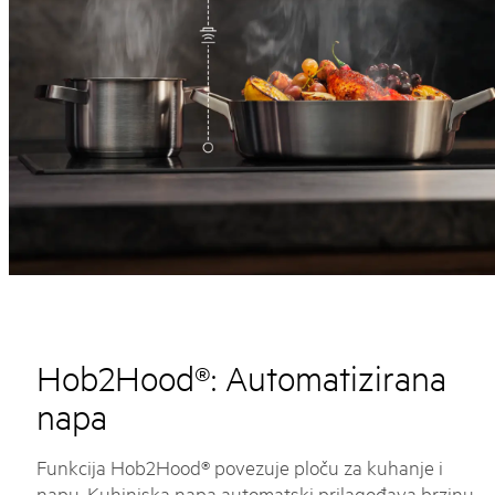
Hob2Hood®: Automatizirana
napa
Funkcija Hob2Hood® povezuje ploču za kuhanje i
napu. Kuhinjska napa automatski prilagođava brzinu