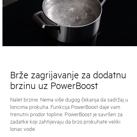
Brže zagrijavanje za dodatnu
brzinu uz PowerBoost
Nalet brzine. Nema više dugog čekanja da sadržaj u
loncima prokuha. Funkcija PowerBoost daje vam
trenutni prodor topline. PowerBoost je savršen za
zadatke koji zahtijevaju da brzo prokuhate veliki
lonac vode.