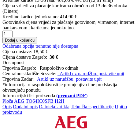
Kreditne kartice 13-36 rata:
461,00 €
već od (12,81 €/mj)
Cijena vrijedi za plaćanje karticama obročno od 13 do 36 obroka
(Diners).
Kreditne kartice jednokratno:
414,90 €
Gotovinska cijena vrijedi za plaćanje gotovinom, virmanom, internet
bankarstvom i karticama jednokratno.
Dodaj u košaricu
Odabrana opcija trenutno nije dostupna
Cijena dostave:
18,50 €
Cijena dostave Zagreb:
30 €
Dostupnost
Trgovina Zagreb:
Raspoloživo odmah
Centralno skladište Sesvete:
Artikl uz narudžbu, postavite upit
Trgovina Zadar:
Artikl uz narudžbu, postavite upit
*informacija o raspoloživosti je promjenjiva i ne predstavlja
obvezujuću ponudu
Informacijski list proizvoda
(
preuzmi PDF
)
Ploča
AEG
TO64IC0SFB
H2H
Opis
Dodatni opis
Datoteke artikla
Tehničke specifikacije
Upit o
proizvodu