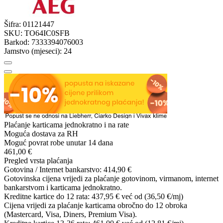
Šifra:
01121447
SKU:
TO64IC0SFB
Barkod:
7333394076003
Jamstvo (mjeseci):
24
Plaćanje karticama jednokratno i na rate
Moguća dostava za RH
Moguć povrat robe unutar 14 dana
461,00 €
Pregled vrsta plaćanja
Gotovina / Internet bankarstvo:
414,90 €
Gotovinska cijena vrijedi za plaćanje gotovinom, virmanom, internet
bankarstvom i karticama jednokratno.
Kreditne kartice do 12 rata:
437,95 €
već od (36,50 €/mj)
Cijena vrijedi za plaćanje karticama obročno do 12 obroka
(Mastercard, Visa, Diners, Premium Visa).