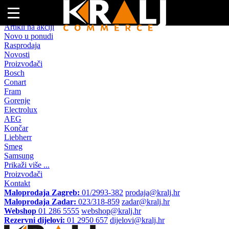
Naslovna
Artikli na akciji
Novo u ponudi
Rasprodaja
Novosti
Proizvođači
Bosch
Conart
Fram
Gorenje
Electrolux
AEG
Končar
Liebherr
Smeg
Samsung
Prikaži više ...
Proizvođači
Kontakt
Maloprodaja Zagreb:
01/2993-382
prodaja@kralj.hr
Maloprodaja Zadar:
023/318-859
zadar@kralj.hr
Webshop
01 286 5555
webshop@kralj.hr
Rezervni dijelovi:
01 2950 657
dijelovi@kralj.hr