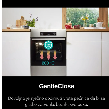
GentleClose
Dovoljno je nježno dodirnuti vrata pećnice da bi se
glatko zatvorila, bez ikakve buke.