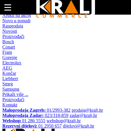
Naslovna
Artikli na akciji
Novo u ponudi
Rasprodaja
Novosti
Proizvođači
Bosch
Conart
Fram
Gorenje
Electrolux
AEG
Končar
Liebherr
Smeg
Samsung
Prikaži više ...
Proizvođači
Kontakt
Maloprodaja Zagreb:
01/2993-382
prodaja@kralj.hr
Maloprodaja Zadar:
023/318-859
zadar@kralj.hr
Webshop
01 286 5555
webshop@kralj.hr
Rezervni dijelovi:
01 2950 657
dijelovi@kralj.hr