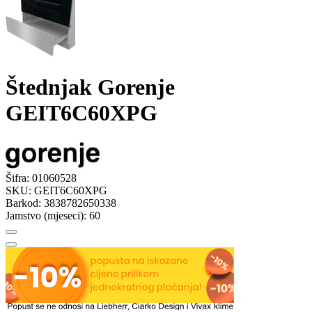
Štednjak Gorenje
GEIT6C60XPG
Šifra:
01060528
SKU:
GEIT6C60XPG
Barkod:
3838782650338
Jamstvo (mjeseci):
60