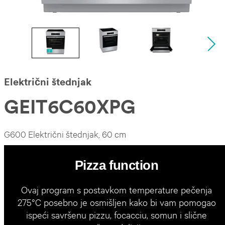
Električni štednjak
GEIT6C60XPG
G600 Električni štednjak, 60 cm
Pizza function
Ovaj program s postavkom temperature pečenja
275°C posebno je osmišljen kako bi vam pomogao
ispeći savršenu pizzu, focacciu, somun i slične