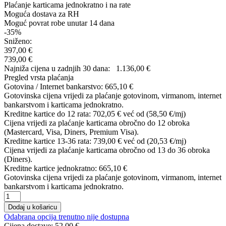
Plaćanje karticama jednokratno i na rate
Moguća dostava za RH
Moguć povrat robe unutar 14 dana
-35%
Sniženo:
397,00 €
739,00 €
Najniža cijena u zadnjih 30 dana:
1.136,00 €
Pregled vrsta plaćanja
Gotovina / Internet bankarstvo:
665,10 €
Gotovinska cijena vrijedi za plaćanje gotovinom, virmanom, internet
bankarstvom i karticama jednokratno.
Kreditne kartice do 12 rata:
702,05 €
već od (58,50 €/mj)
Cijena vrijedi za plaćanje karticama obročno do 12 obroka
(Mastercard, Visa, Diners, Premium Visa).
Kreditne kartice 13-36 rata:
739,00 €
već od (20,53 €/mj)
Cijena vrijedi za plaćanje karticama obročno od 13 do 36 obroka
(Diners).
Kreditne kartice jednokratno:
665,10 €
Gotovinska cijena vrijedi za plaćanje gotovinom, virmanom, internet
bankarstvom i karticama jednokratno.
Dodaj u košaricu
Odabrana opcija trenutno nije dostupna
Cijena dostave:
52,00 €