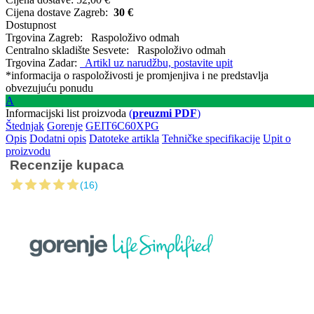
Cijena dostave Zagreb:
30 €
Dostupnost
Trgovina Zagreb:
Raspoloživo odmah
Centralno skladište Sesvete:
Raspoloživo odmah
Trgovina Zadar:
Artikl uz narudžbu, postavite upit
*informacija o raspoloživosti je promjenjiva i ne predstavlja
obvezujuću ponudu
A
Informacijski list proizvoda
(
preuzmi PDF
)
Štednjak
Gorenje
GEIT6C60XPG
Opis
Dodatni opis
Datoteke artikla
Tehničke specifikacije
Upit o
proizvodu
Recenzije kupaca
(16)