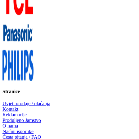
Stranice
Uvjeti prodaje / plaćanja
Kontakt
Reklamacije
Produljeno Jamstvo
O nama
Načini isporuke
Česta pitanja / FAQ