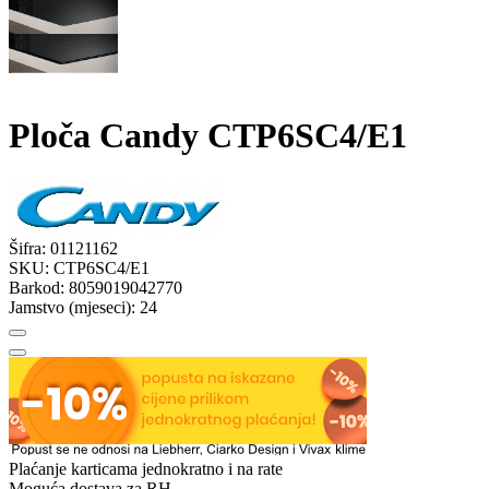
Ploča Candy CTP6SC4/E1
Šifra:
01121162
SKU:
CTP6SC4/E1
Barkod:
8059019042770
Jamstvo (mjeseci):
24
Plaćanje karticama jednokratno i na rate
Moguća dostava za RH