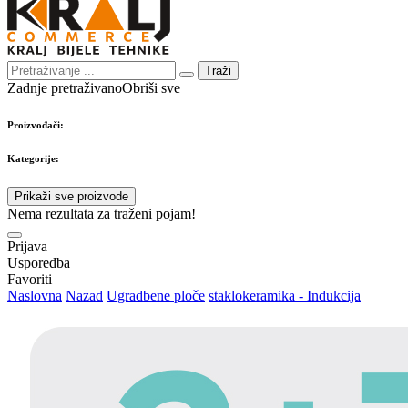
Traži
Zadnje pretraživano
Obriši sve
Proizvođači:
Kategorije:
Prikaži sve proizvode
Nema rezultata za traženi pojam!
Prijava
Usporedba
Favoriti
Naslovna
Nazad
Ugradbene ploče
staklokeramika - Indukcija