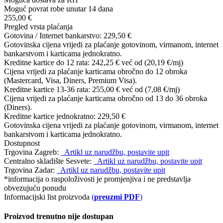
Moguć povrat robe unutar 14 dana
255,00 €
Pregled vrsta plaćanja
Gotovina / Internet bankarstvo:
229,50 €
Gotovinska cijena vrijedi za plaćanje gotovinom, virmanom, internet
bankarstvom i karticama jednokratno.
Kreditne kartice do 12 rata:
242,25 €
već od (20,19 €/mj)
Cijena vrijedi za plaćanje karticama obročno do 12 obroka
(Mastercard, Visa, Diners, Premium Visa).
Kreditne kartice 13-36 rata:
255,00 €
već od (7,08 €/mj)
Cijena vrijedi za plaćanje karticama obročno od 13 do 36 obroka
(Diners).
Kreditne kartice jednokratno:
229,50 €
Gotovinska cijena vrijedi za plaćanje gotovinom, virmanom, internet
bankarstvom i karticama jednokratno.
Dostupnost
Trgovina Zagreb:
Artikl uz narudžbu, postavite upit
Centralno skladište Sesvete:
Artikl uz narudžbu, postavite upit
Trgovina Zadar:
Artikl uz narudžbu, postavite upit
*informacija o raspoloživosti je promjenjiva i ne predstavlja
obvezujuću ponudu
Informacijski list proizvoda
(
preuzmi PDF
)
Proizvod trenutno nije dostupan