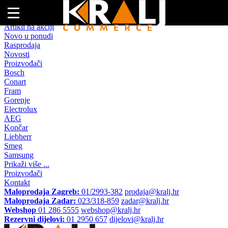
Naslovna
Artikli na akciji
Novo u ponudi
Rasprodaja
Novosti
Proizvođači
Bosch
Conart
Fram
Gorenje
Electrolux
AEG
Končar
Liebherr
Smeg
Samsung
Prikaži više ...
Proizvođači
Kontakt
Maloprodaja Zagreb:
01/2993-382
prodaja@kralj.hr
Maloprodaja Zadar:
023/318-859
zadar@kralj.hr
Webshop
01 286 5555
webshop@kralj.hr
Rezervni dijelovi:
01 2950 657
dijelovi@kralj.hr