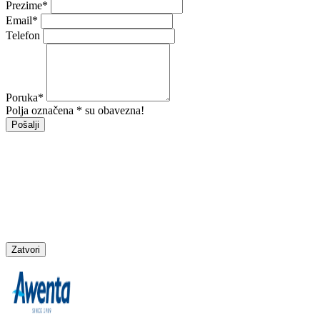
Prezime
*
Email
*
Telefon
Poruka
*
Polja označena * su obavezna!
Pošalji
Zatvori