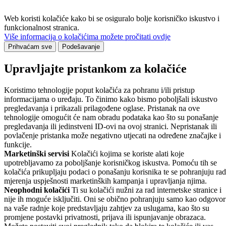
Web koristi kolačiće kako bi se osiguralo bolje korisničko iskustvo i
funkcionalnost stranica.
Više informacija o kolačićima možete pročitati ovdje
Prihvaćam sve
Podešavanje
Upravljajte pristankom za kolačiće
Koristimo tehnologije poput kolačića za pohranu i/ili pristup
informacijama o uređaju. To činimo kako bismo poboljšali iskustvo
pregledavanja i prikazali prilagođene oglase. Pristanak na ove
tehnologije omogućit će nam obradu podataka kao što su ponašanje
pregledavanja ili jedinstveni ID-ovi na ovoj stranici. Nepristanak ili
povlačenje pristanka može negativno utjecati na određene značajke i
funkcije.
Marketinški servisi
Kolačići kojima se koriste alati koje
upotrebljavamo za poboljšanje korisničkog iskustva. Pomoću tih se
kolačića prikupljaju podaci o ponašanju korisnika te se pohranjuju rad
mjerenja uspješnosti marketinških kampanja i upravljanja njima.
Neophodni kolačići
Ti su kolačići nužni za rad internetske stranice i
nije ih moguće isključiti. Oni se obično pohranjuju samo kao odgovor
na vaše radnje koje predstavljaju zahtjev za uslugama, kao što su
promjene postavki privatnosti, prijava ili ispunjavanje obrazaca.