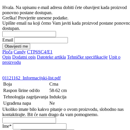
Hvala. Na upisanu e-mail adresu dobiti ćete obavijest kada proizvod
ponovno postane dostupan.
Greška! Provjerite unesene podatke.
Upišite email na koji ćemo Vam javiti kada proizvod postane ponovn
dostupan.
Email
Obavijesti me
Ploča
Candy
CTP6SC4/E1
Opis
Dodatni opis
Datoteke artikla
Tehničke specifikacije
Upit o
proizvodu
01121162_Informacijski-list.pdf
Boja
Crna
Raspon širine od/do
58-62 cm
Tehnologija zagrijavanja
Indukcija
Ugrađena napa
Ne
Ukoliko imate bilo kakvo pitanje o ovom proizvodu, slobodno nas
kontaktirajte. Bit će nam drago da vam pomognemo.
Ime
*