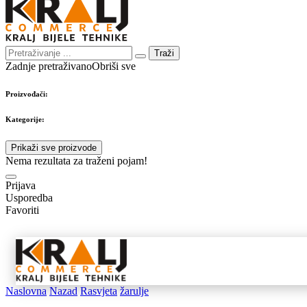
Traži
Zadnje pretraživano
Obriši sve
Proizvođači:
Kategorije:
Prikaži sve proizvode
Nema rezultata za traženi pojam!
Prijava
Usporedba
Favoriti
Samostojeći
Ugradbeni
Nape 
aparati
aparati
pribo
Naslovna
Nazad
Rasvjeta
žarulje