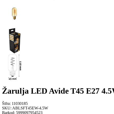
Žarulja LED Avide T45 E27 
Šifra:
11030185
SKU:
ABLSFT45EW-4.5W
Barkod:
5999097954523