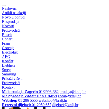
Naslovna
Artikli na akciji
Novo u ponudi
Rasprodaja
Novosti
Proizvođači
Bosch
Conart
Fram
Gorenje
Electrolux
AEG
Končar
Liebherr
Smeg
Samsung
Prikaži više ...
Proizvođači
Kontakt
Maloprodaja Zagreb:
01/2993-382
prodaja@kralj.hr
Maloprodaja Zadar:
023/318-859
zadar@kralj.hr
Webshop
01 286 5555
webshop@kralj.hr
Rezervni dijelovi:
01 2950 657
dijelovi@kralj.hr