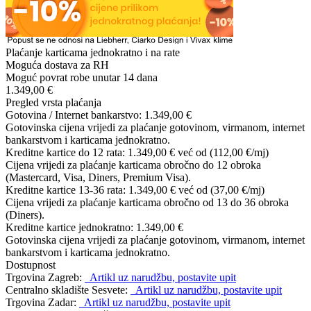
Plaćanje karticama jednokratno i na rate
Moguća dostava za RH
Moguć povrat robe unutar 14 dana
1.349,00 €
Pregled vrsta plaćanja
Gotovina / Internet bankarstvo:
1.349,00 €
Gotovinska cijena vrijedi za plaćanje gotovinom, virmanom, internet
bankarstvom i karticama jednokratno.
Kreditne kartice do 12 rata:
1.349,00 €
već od (112,00 €/mj)
Cijena vrijedi za plaćanje karticama obročno do 12 obroka
(Mastercard, Visa, Diners, Premium Visa).
Kreditne kartice 13-36 rata:
1.349,00 €
već od (37,00 €/mj)
Cijena vrijedi za plaćanje karticama obročno od 13 do 36 obroka
(Diners).
Kreditne kartice jednokratno:
1.349,00 €
Gotovinska cijena vrijedi za plaćanje gotovinom, virmanom, internet
bankarstvom i karticama jednokratno.
Dostupnost
Trgovina Zagreb:
Artikl uz narudžbu, postavite upit
Centralno skladište Sesvete:
Artikl uz narudžbu, postavite upit
Trgovina Zadar:
Artikl uz narudžbu, postavite upit