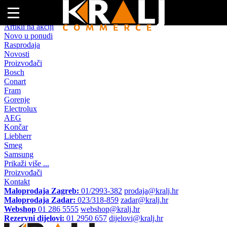
Naslovna
Artikli na akciji
Novo u ponudi
Rasprodaja
Novosti
Proizvođači
Bosch
Conart
Fram
Gorenje
Electrolux
AEG
Končar
Liebherr
Smeg
Samsung
Prikaži više ...
Proizvođači
Kontakt
Maloprodaja Zagreb:
01/2993-382
prodaja@kralj.hr
Maloprodaja Zadar:
023/318-859
zadar@kralj.hr
Webshop
01 286 5555
webshop@kralj.hr
Rezervni dijelovi:
01 2950 657
dijelovi@kralj.hr