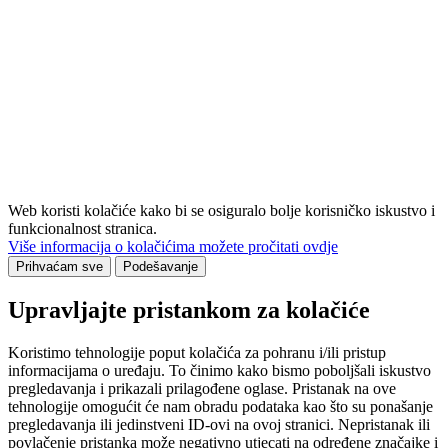
Web koristi kolačiće kako bi se osiguralo bolje korisničko iskustvo i
funkcionalnost stranica.
Više informacija o kolačićima možete pročitati ovdje
Prihvaćam sve
Podešavanje
Upravljajte pristankom za kolačiće
Koristimo tehnologije poput kolačića za pohranu i/ili pristup
informacijama o uređaju. To činimo kako bismo poboljšali iskustvo
pregledavanja i prikazali prilagođene oglase. Pristanak na ove
tehnologije omogućit će nam obradu podataka kao što su ponašanje
pregledavanja ili jedinstveni ID-ovi na ovoj stranici. Nepristanak ili
povlačenje pristanka može negativno utjecati na određene značajke i