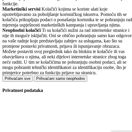
funkcije.
Marketinški servisi
Kolačići kojima se koriste alati koje
upotrebljavamo za poboljšanje korisničkog iskustva. Pomoću tih se
kolačića prikupljaju podaci o ponašanju korisnika te se pohranjuju rad
mjerenja uspješnosti marketinških kampanja i upravljanja njima.
Neophodni kolačići
Ti su kolačići nužni za rad internetske stranice i
nije ih moguće isključiti. Oni se obično pohranjuju samo kao odgovor
na vaše radnje koje predstavljaju zahtjev za uslugama, kao što su
promjene postavki privatnosti, prijava ili ispunjavanje obrazaca.
Možete postaviti svoj preglednik tako da blokira te kolačiće ili vas
obavještava o njima, ali neki dijelovi internetske stranice zbog toga
neće raditi. U tim se kolačićima ne pohranjuju osobni podaci, ali se
mogu pohraniti tehnički identifikatori za identifikaciju osobe, što je
primjerice potrebno za funkciju prijave na stranicu.
Prihvaćam sve
Prihvaćam samo neophodno
Privatnost podataka