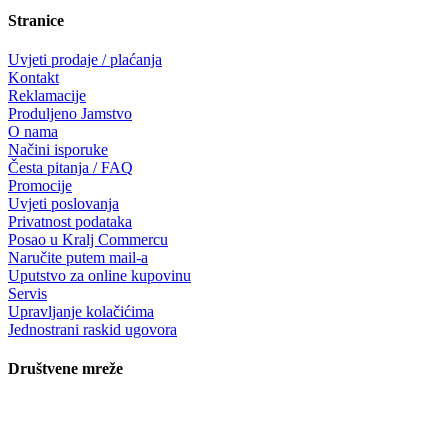
Stranice
Uvjeti prodaje / plaćanja
Kontakt
Reklamacije
Produljeno Jamstvo
O nama
Načini isporuke
Česta pitanja / FAQ
Promocije
Uvjeti poslovanja
Privatnost podataka
Posao u Kralj Commercu
Naručite putem mail-a
Uputstvo za online kupovinu
Servis
Upravljanje kolačićima
Jednostrani raskid ugovora
Društvene mreže