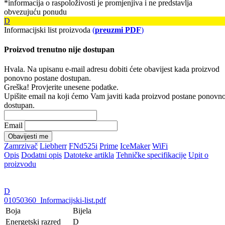
*informacija o raspoloživosti je promjenjiva i ne predstavlja
obvezujuću ponudu
D
Informacijski list proizvoda
(
preuzmi PDF
)
Proizvod trenutno nije dostupan
Hvala. Na upisanu e-mail adresu dobiti ćete obavijest kada proizvod
ponovno postane dostupan.
Greška! Provjerite unesene podatke.
Upišite email na koji ćemo Vam javiti kada proizvod postane ponovn
dostupan.
Email
Obavijesti me
Zamrzivač
Liebherr
FNd525i
Prime
IceMaker
WiFi
Opis
Dodatni opis
Datoteke artikla
Tehničke specifikacije
Upit o
proizvodu
D
01050360_Informacijski-list.pdf
Boja
Bijela
Energetski razred
D