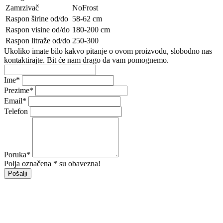
Zamrzivač
NoFrost
Raspon širine od/do
58-62 cm
Raspon visine od/do
180-200 cm
Raspon litraže od/do
250-300
Ukoliko imate bilo kakvo pitanje o ovom proizvodu, slobodno nas
kontaktirajte. Bit će nam drago da vam pomognemo.
Ime
*
Prezime
*
Email
*
Telefon
Poruka
*
Polja označena * su obavezna!
Pošalji