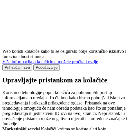
Web koristi kolačiće kako bi se osiguralo bolje korisničko iskustvo i
funkcionalnost stranica.
Više informacija o kolačićima možete pročitati ovdje
Prihvaćam sve
Podešavanje
Upravljajte pristankom za kolačiće
Koristimo tehnologije poput kolačića za pohranu i/ili pristup
informacijama o uređaju. To činimo kako bismo poboljšali iskustvo
pregledavanja i prikazali prilagođene oglase. Pristanak na ove
tehnologije omogućit će nam obradu podataka kao što su ponašanje
pregledavanja ili jedinstveni ID-ovi na ovoj stranici. Nepristanak ili
povlačenje pristanka može negativno utjecati na određene značajke i
funkcije.
Marketinški servisi
Kolačići kojima se koriste alati koje