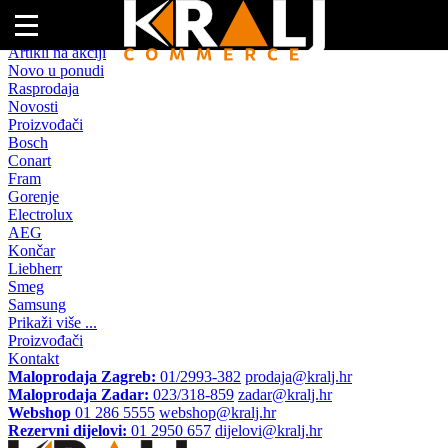
Naslovna
Artikli na akciji
Novo u ponudi
Rasprodaja
Novosti
Proizvođači
Bosch
Conart
Fram
Gorenje
Electrolux
AEG
Končar
Liebherr
Smeg
Samsung
Prikaži više ...
Proizvođači
Kontakt
Maloprodaja Zagreb:
01/2993-382
prodaja@kralj.hr
Maloprodaja Zadar:
023/318-859
zadar@kralj.hr
Webshop
01 286 5555
webshop@kralj.hr
Rezervni dijelovi:
01 2950 657
dijelovi@kralj.hr