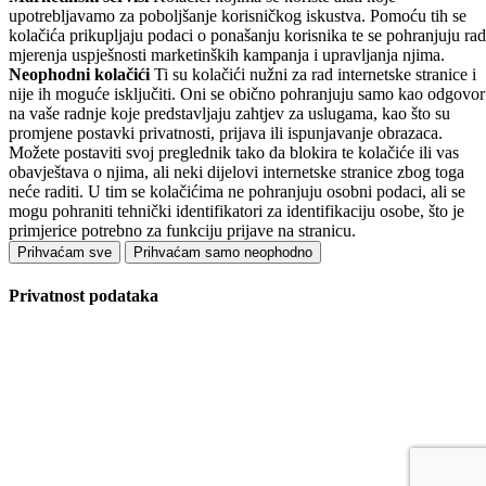
upotrebljavamo za poboljšanje korisničkog iskustva. Pomoću tih se
kolačića prikupljaju podaci o ponašanju korisnika te se pohranjuju rad
mjerenja uspješnosti marketinških kampanja i upravljanja njima.
Neophodni kolačići
Ti su kolačići nužni za rad internetske stranice i
nije ih moguće isključiti. Oni se obično pohranjuju samo kao odgovor
na vaše radnje koje predstavljaju zahtjev za uslugama, kao što su
promjene postavki privatnosti, prijava ili ispunjavanje obrazaca.
Možete postaviti svoj preglednik tako da blokira te kolačiće ili vas
obavještava o njima, ali neki dijelovi internetske stranice zbog toga
neće raditi. U tim se kolačićima ne pohranjuju osobni podaci, ali se
mogu pohraniti tehnički identifikatori za identifikaciju osobe, što je
primjerice potrebno za funkciju prijave na stranicu.
Prihvaćam sve
Prihvaćam samo neophodno
Privatnost podataka