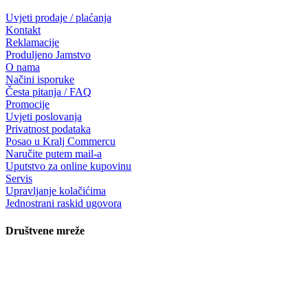
Uvjeti prodaje / plaćanja
Kontakt
Reklamacije
Produljeno Jamstvo
O nama
Načini isporuke
Česta pitanja / FAQ
Promocije
Uvjeti poslovanja
Privatnost podataka
Posao u Kralj Commercu
Naručite putem mail-a
Uputstvo za online kupovinu
Servis
Upravljanje kolačićima
Jednostrani raskid ugovora
Društvene mreže