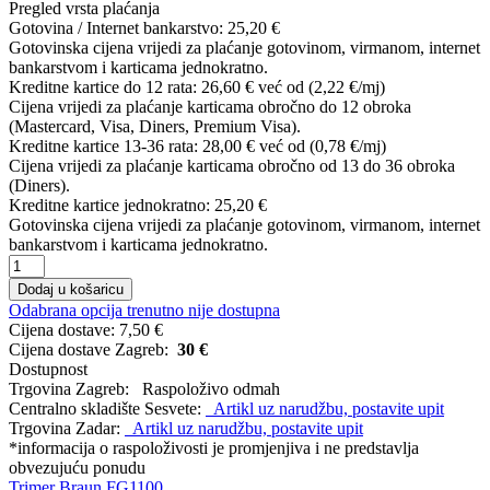
Pregled vrsta plaćanja
Gotovina / Internet bankarstvo:
25,20 €
Gotovinska cijena vrijedi za plaćanje gotovinom, virmanom, internet
bankarstvom i karticama jednokratno.
Kreditne kartice do 12 rata:
26,60 €
već od (2,22 €/mj)
Cijena vrijedi za plaćanje karticama obročno do 12 obroka
(Mastercard, Visa, Diners, Premium Visa).
Kreditne kartice 13-36 rata:
28,00 €
već od (0,78 €/mj)
Cijena vrijedi za plaćanje karticama obročno od 13 do 36 obroka
(Diners).
Kreditne kartice jednokratno:
25,20 €
Gotovinska cijena vrijedi za plaćanje gotovinom, virmanom, internet
bankarstvom i karticama jednokratno.
Dodaj u košaricu
Odabrana opcija trenutno nije dostupna
Cijena dostave:
7,50 €
Cijena dostave Zagreb:
30 €
Dostupnost
Trgovina Zagreb:
Raspoloživo odmah
Centralno skladište Sesvete:
Artikl uz narudžbu, postavite upit
Trgovina Zadar:
Artikl uz narudžbu, postavite upit
*informacija o raspoloživosti je promjenjiva i ne predstavlja
obvezujuću ponudu
Trimer
Braun
FG1100