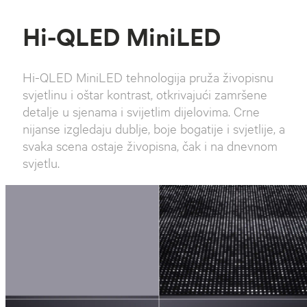
Hi-QLED MiniLED
Hi-QLED MiniLED tehnologija pruža živopisnu
svjetlinu i oštar kontrast, otkrivajući zamršene
detalje u sjenama i svijetlim dijelovima. Crne
nijanse izgledaju dublje, boje bogatije i svjetlije, a
svaka scena ostaje živopisna, čak i na dnevnom
svjetlu.