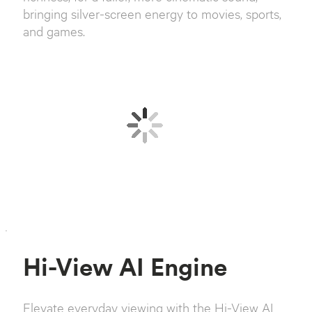
bringing silver-screen energy to movies, sports,
and games.
`
Hi-View AI Engine
Elevate everyday viewing with the Hi-View AI