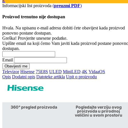
E
Informacijski list proizvoda
(
preuzmi PDF
)
Proizvod trenutno nije dostupan
Hvala. Na upisanu e-mail adresu dobiti ćete obavijest kada proizvod
ponovno postane dostupan.
Greška! Provjerite unesene podatke.
Upišite email na koji ćemo Vam javiti kada proizvod postane ponovn
dostupan.
Email
Obavijesti me
Televizor
Hisense
75E8S
ULED
MiniLED
4K
VidaaOS
Opis
Dodatni opis
Datoteke artikla
Upit o proizvodu
360° pregled proizvoda
Pogledajte verziju ovog
proizvoda u prirodnoj
veličini u svom prostoru