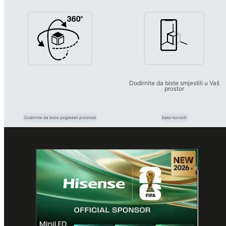
Dodirnite da biste smjestili u Vaš
prostor
Dodirnite da biste pogledali proizvod
Kako koristiti