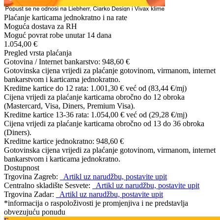
Plaćanje karticama jednokratno i na rate
Moguća dostava za RH
Moguć povrat robe unutar 14 dana
1.054,00 €
Pregled vrsta plaćanja
Gotovina / Internet bankarstvo:
948,60 €
Gotovinska cijena vrijedi za plaćanje gotovinom, virmanom, internet
bankarstvom i karticama jednokratno.
Kreditne kartice do 12 rata:
1.001,30 €
već od (83,44 €/mj)
Cijena vrijedi za plaćanje karticama obročno do 12 obroka
(Mastercard, Visa, Diners, Premium Visa).
Kreditne kartice 13-36 rata:
1.054,00 €
već od (29,28 €/mj)
Cijena vrijedi za plaćanje karticama obročno od 13 do 36 obroka
(Diners).
Kreditne kartice jednokratno:
948,60 €
Gotovinska cijena vrijedi za plaćanje gotovinom, virmanom, internet
bankarstvom i karticama jednokratno.
Dostupnost
Trgovina Zagreb:
Artikl uz narudžbu, postavite upit
Centralno skladište Sesvete:
Artikl uz narudžbu, postavite upit
Trgovina Zadar:
Artikl uz narudžbu, postavite upit
*informacija o raspoloživosti je promjenjiva i ne predstavlja
obvezujuću ponudu