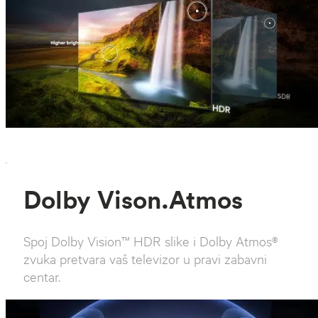
`
Dolby Vison.Atmos
Spoj Dolby Vision™ HDR slike i Dolby Atmos®
zvuka pretvara vaš televizor u pravi zabavni
centar.