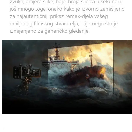
zvuka, omjera slike, boje, broja sličica u sekundi i
još mnogo toga, onako kako je izvorno zamišljeno
za najautentičniji prikaz remek-djela vašeg
omiljenog filmskog stvaratelja, prije nego što je
izmijenjeno za generičko gledanje.
`