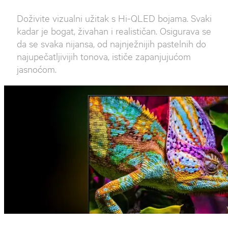
Doživite vizualni užitak s Hi-QLED bojama. Svaki
kadar je bogat, živahan i realističan. Osigurava se
da se svaka nijansa, od najnježnijih pastelnih do
najupečatljivijih tonova, ističe zapanjujućom
jasnoćom.