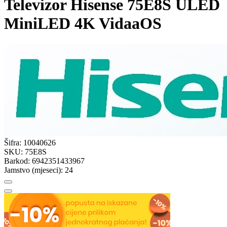
Televizor Hisense 75E8S ULED
MiniLED 4K VidaaOS
Šifra:
10040626
SKU:
75E8S
Barkod:
6942351433967
Jamstvo (mjeseci):
24