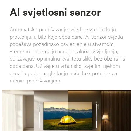
AI svjetlosni senzor
Automatsko podešavanje svjetline za bilo koju
prostoriju, u bilo koje doba dana. AI senzor svjetla
podešava pozadinsko osvjetljenje u stvarnom
vremenu na temelju ambijentalnog osvjetljenja,
održavajući optimalnu kvalitetu slike bez obzira na
doba dana. Uživajte u vrhunskoj svjetlini tijekom
dana i ugodnom gledanju noću bez potrebe za
ručnim podešavanjem.