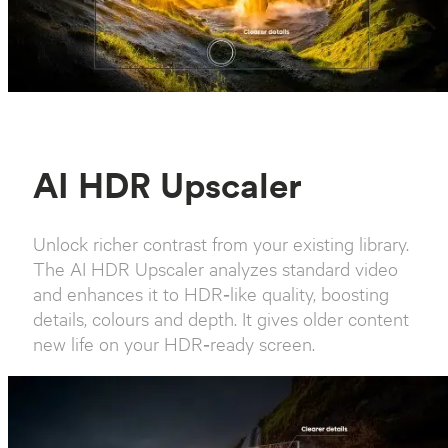
AI HDR Upscaler
Unlock richer contrast from your existing library.
The AI HDR Upscaler analyzes standard video
and enhances it to HDR‑like quality, boosting
details, colours and depth. It gives older content
new life on your HDR‑ready screen.