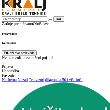
Traži
Zadnje pretraživano
Obriši sve
Proizvođači:
Kategorije:
Prikaži sve proizvode
Nema rezultata za traženi pojam!
Prijava
Usporedba
Favoriti
Naslovna
Nazad
Televizori
dijagonala 50 i više inča