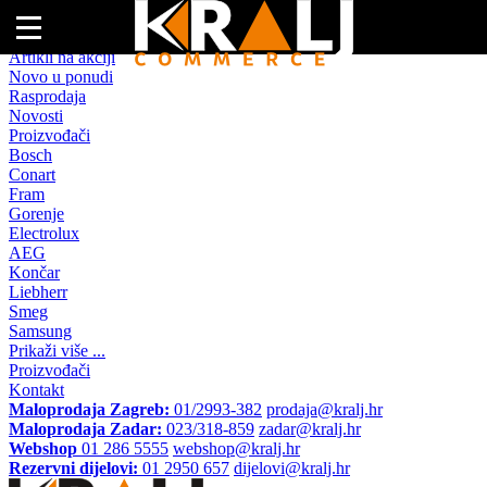
Naslovna
Artikli na akciji
Novo u ponudi
Rasprodaja
Novosti
Proizvođači
Bosch
Conart
Fram
Gorenje
Electrolux
AEG
Končar
Liebherr
Smeg
Samsung
Prikaži više ...
Proizvođači
Kontakt
Maloprodaja Zagreb:
01/2993-382
prodaja@kralj.hr
Maloprodaja Zadar:
023/318-859
zadar@kralj.hr
Webshop
01 286 5555
webshop@kralj.hr
Rezervni dijelovi:
01 2950 657
dijelovi@kralj.hr