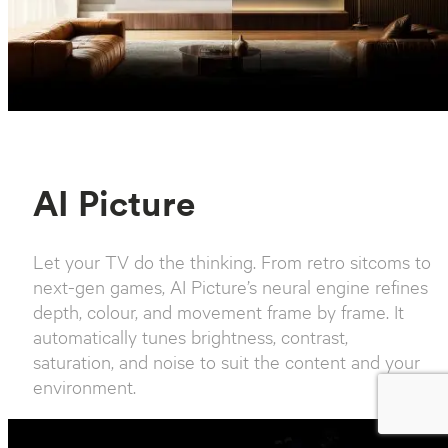
AI Picture
Let your TV do the thinking. From retro sitcoms to
next-gen games, AI Picture’s neural engine refines
depth, colour, and movement frame by frame. It
automatically tunes brightness, contrast,
saturation, and noise to suit the content and your
environment.