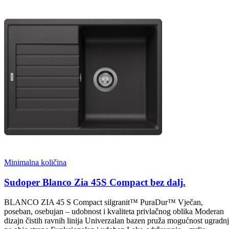
Minimalna količina
Sudoper Blanco Zia 45S Compact bez dalj.
BLANCO ZIA 45 S Compact silgranit™ PuraDur™ Vječan,
poseban, osebujan – udobnost i kvaliteta privlačnog oblika Moderan
dizajn čistih ravnih linija Univerzalan bazen pruža mogućnost ugradn