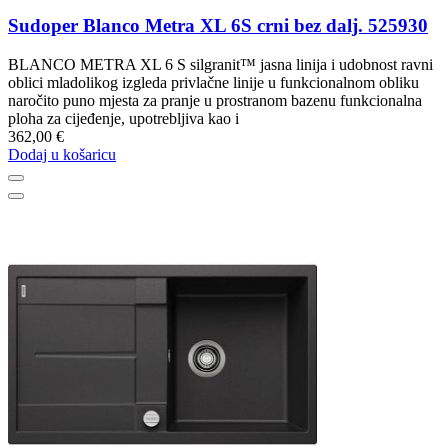
Sudoper Blanco Metra XL 6S crni bez dalj. 525930
BLANCO METRA XL 6 S silgranit™ jasna linija i udobnost ravni
oblici mladolikog izgleda privlačne linije u funkcionalnom obliku
naročito puno mjesta za pranje u prostranom bazenu funkcionalna
ploha za cijeđenje, upotrebljiva kao i
362,00 €
Dodaj u košaricu