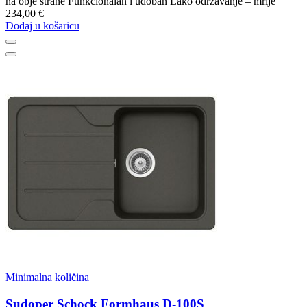
na obje strane Funkcionalan i udoban Lako održavanje – mrlje
234,00 €
Dodaj u košaricu
Minimalna količina
Sudoper Schock Formhaus D-100S