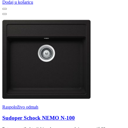
Dodaj u košaricu
Raspoloživo odmah
Sudoper Schock NEMO N-100