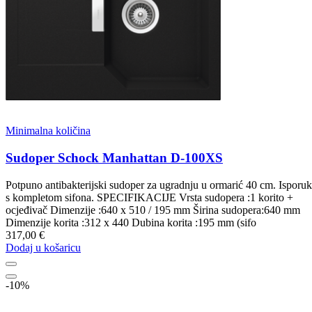
Minimalna količina
Sudoper Schock Manhattan D-100XS
Potpuno antibakterijski sudoper za ugradnju u ormarić 40 cm. Isporu
s kompletom sifona. SPECIFIKACIJE Vrsta sudopera :1 korito +
ocjeđivač Dimenzije :640 x 510 / 195 mm Širina sudopera:640 mm
Dimenzije korita :312 x 440 Dubina korita :195 mm (sifo
317,00 €
Dodaj u košaricu
-10%