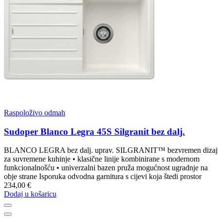
Raspoloživo odmah
Sudoper Blanco Legra 45S Silgranit bez dalj.
BLANCO LEGRA bez dalj. uprav. SILGRANIT™ bezvremen dizaj
za suvremene kuhinje • klasične linije kombinirane s modernom
funkcionalnošću • univerzalni bazen pruža mogućnost ugradnje na
obje strane Isporuka odvodna garnitura s cijevi koja štedi prostor
234,00 €
Dodaj u košaricu