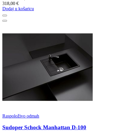
318,00 €
Dodaj u košaricu
Raspoloživo odmah
Sudoper Schock Manhattan D-100