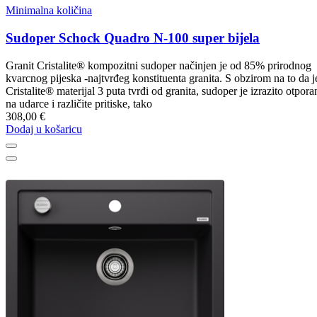
Minimalna količina
Sudoper Schock Quadro N-100 super bijela
Granit Cristalite® kompozitni sudoper načinjen je od 85% prirodnog
kvarcnog pijeska -najtvrđeg konstituenta granita. S obzirom na to da j
Cristalite® materijal 3 puta tvrđi od granita, sudoper je izrazito otpora
na udarce i različite pritiske, tako
308,00 €
Dodaj u košaricu