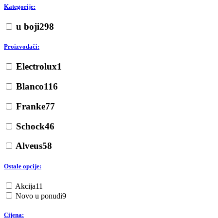
Kategorije:
u boji
298
Proizvođači:
Electrolux
1
Blanco
116
Franke
77
Schock
46
Alveus
58
Ostale opcije:
Akcija
11
Novo u ponudi
9
Cijena: