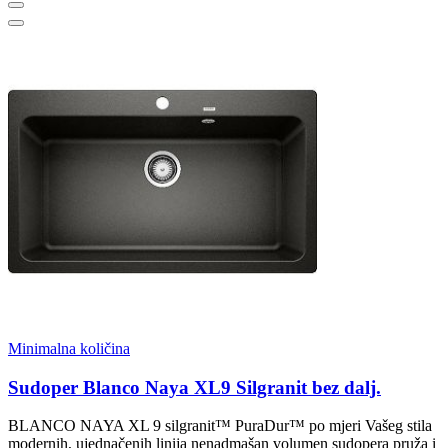
Minimalna količina
Sudoper Blanco Naya XL9 Silgranit bez dalj.
BLANCO NAYA XL 9 silgranit™ PuraDur™ po mjeri Vašeg stila
modernih, ujednačenih linija nenadmašan volumen sudopera pruža i