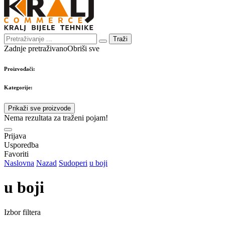
Traži
Zadnje pretraživano
Obriši sve
Proizvođači:
Kategorije:
Prikaži sve proizvode
Nema rezultata za traženi pojam!
Prijava
Usporedba
Favoriti
Naslovna
Nazad
Sudoperi
u boji
u boji
Izbor filtera