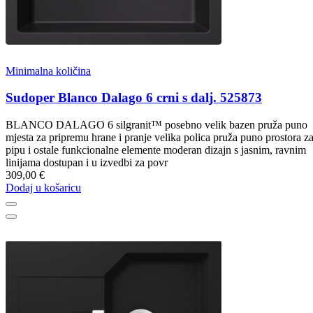
Minimalna količina
Sudoper Blanco Dalago 6 crni s dalj. 525873
BLANCO DALAGO 6 silgranit™ posebno velik bazen pruža puno
mjesta za pripremu hrane i pranje velika polica pruža puno prostora z
pipu i ostale funkcionalne elemente moderan dizajn s jasnim, ravnim
linijama dostupan i u izvedbi za povr
309,00 €
Dodaj u košaricu