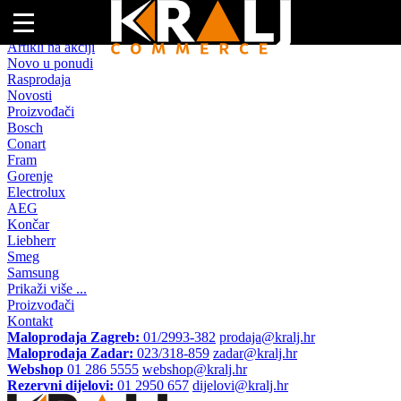
Naslovna
Artikli na akciji
Novo u ponudi
Rasprodaja
Novosti
Proizvođači
Bosch
Conart
Fram
Gorenje
Electrolux
AEG
Končar
Liebherr
Smeg
Samsung
Prikaži više ...
Proizvođači
Kontakt
Maloprodaja Zagreb:
01/2993-382
prodaja@kralj.hr
Maloprodaja Zadar:
023/318-859
zadar@kralj.hr
Webshop
01 286 5555
webshop@kralj.hr
Rezervni dijelovi:
01 2950 657
dijelovi@kralj.hr