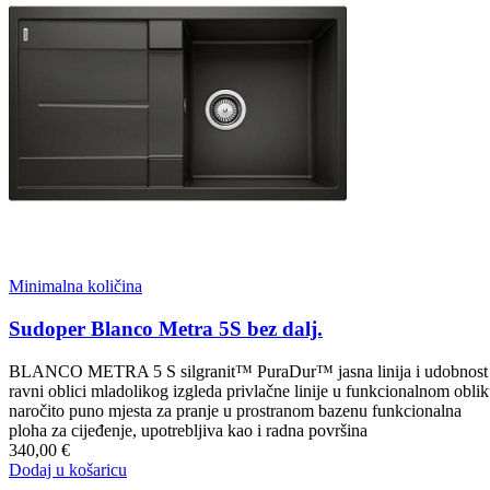
Minimalna količina
Sudoper Blanco Metra 5S bez dalj.
BLANCO METRA 5 S silgranit™ PuraDur™ jasna linija i udobnost
ravni oblici mladolikog izgleda privlačne linije u funkcionalnom obli
naročito puno mjesta za pranje u prostranom bazenu funkcionalna
ploha za cijeđenje, upotrebljiva kao i radna površina
340,00 €
Dodaj u košaricu