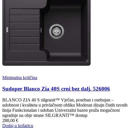
Minimalna količina
Sudoper Blanco Zia 40S crni bez dalj. 526006
BLANCO ZIA 40 S silgranit™ Vječan, poseban i osebujan –
udobnost i kvaliteta u privlačnom obliku Moderan dizajn čistih ravnih
linija Funkcionalan i udoban Univerzalni bazen pruža mogućnost
ugradnje na obje strane SILGRANIT™ dostup
288,00 €
Dodaj u košaricu