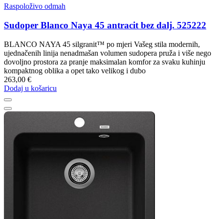
Raspoloživo odmah
Sudoper Blanco Naya 45 antracit bez dalj. 525222
BLANCO NAYA 45 silgranit™ po mjeri Vašeg stila modernih,
ujednačenih linija nenadmašan volumen sudopera pruža i više nego
dovoljno prostora za pranje maksimalan komfor za svaku kuhinju
kompaktnog oblika a opet tako velikog i dubo
263,00 €
Dodaj u košaricu