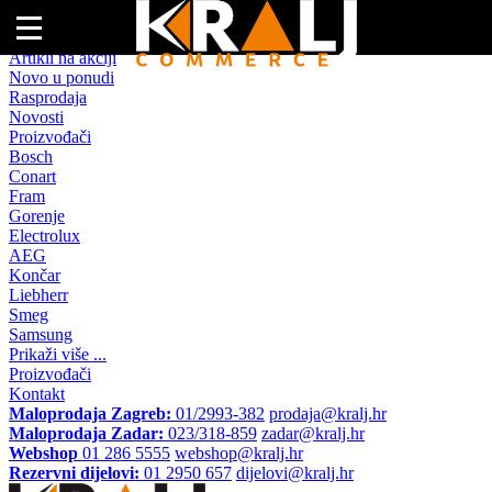
Naslovna
Artikli na akciji
Novo u ponudi
Rasprodaja
Novosti
Proizvođači
Bosch
Conart
Fram
Gorenje
Electrolux
AEG
Končar
Liebherr
Smeg
Samsung
Prikaži više ...
Proizvođači
Kontakt
Maloprodaja Zagreb:
01/2993-382
prodaja@kralj.hr
Maloprodaja Zadar:
023/318-859
zadar@kralj.hr
Webshop
01 286 5555
webshop@kralj.hr
Rezervni dijelovi:
01 2950 657
dijelovi@kralj.hr