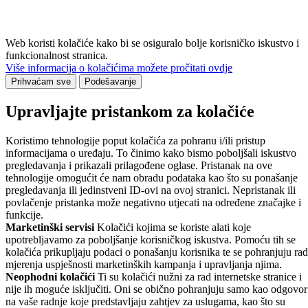
Web koristi kolačiće kako bi se osiguralo bolje korisničko iskustvo i
funkcionalnost stranica.
Više informacija o kolačićima možete pročitati ovdje
Prihvaćam sve
Podešavanje
Upravljajte pristankom za kolačiće
Koristimo tehnologije poput kolačića za pohranu i/ili pristup
informacijama o uređaju. To činimo kako bismo poboljšali iskustvo
pregledavanja i prikazali prilagođene oglase. Pristanak na ove
tehnologije omogućit će nam obradu podataka kao što su ponašanje
pregledavanja ili jedinstveni ID-ovi na ovoj stranici. Nepristanak ili
povlačenje pristanka može negativno utjecati na određene značajke i
funkcije.
Marketinški servisi
Kolačići kojima se koriste alati koje
upotrebljavamo za poboljšanje korisničkog iskustva. Pomoću tih se
kolačića prikupljaju podaci o ponašanju korisnika te se pohranjuju rad
mjerenja uspješnosti marketinških kampanja i upravljanja njima.
Neophodni kolačići
Ti su kolačići nužni za rad internetske stranice i
nije ih moguće isključiti. Oni se obično pohranjuju samo kao odgovor
na vaše radnje koje predstavljaju zahtjev za uslugama, kao što su