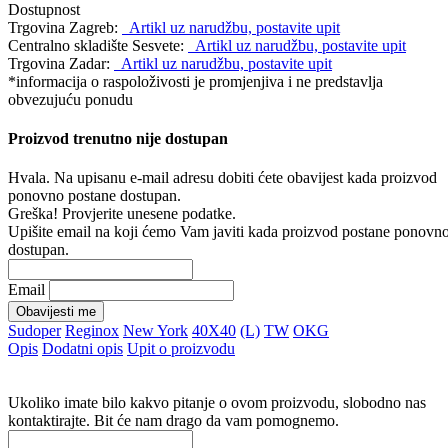
Dostupnost
Trgovina Zagreb:
Artikl uz narudžbu, postavite upit
Centralno skladište Sesvete:
Artikl uz narudžbu, postavite upit
Trgovina Zadar:
Artikl uz narudžbu, postavite upit
*informacija o raspoloživosti je promjenjiva i ne predstavlja
obvezujuću ponudu
Proizvod trenutno nije dostupan
Hvala. Na upisanu e-mail adresu dobiti ćete obavijest kada proizvod
ponovno postane dostupan.
Greška! Provjerite unesene podatke.
Upišite email na koji ćemo Vam javiti kada proizvod postane ponovn
dostupan.
Email
Obavijesti me
Sudoper
Reginox
New York
40X40
(L)
TW
OKG
Opis
Dodatni opis
Upit o proizvodu
Ukoliko imate bilo kakvo pitanje o ovom proizvodu, slobodno nas
kontaktirajte. Bit će nam drago da vam pomognemo.