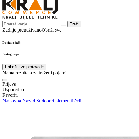
Traži
Zadnje pretraživano
Obriši sve
Proizvođači:
Kategorije:
Prikaži sve proizvode
Nema rezultata za traženi pojam!
Prijava
Usporedba
Favoriti
Naslovna
Nazad
Sudoperi
plemeniti čelik