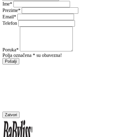
Ime
*
Prezime
*
Email
*
Telefon
Poruka
*
Polja označena * su obavezna!
Pošalji
Zatvori