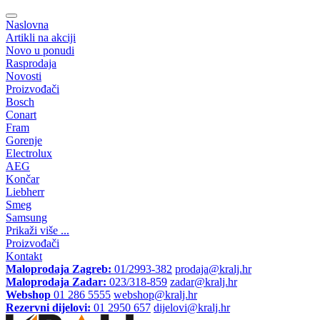
Naslovna
Artikli na akciji
Novo u ponudi
Rasprodaja
Novosti
Proizvođači
Bosch
Conart
Fram
Gorenje
Electrolux
AEG
Končar
Liebherr
Smeg
Samsung
Prikaži više ...
Proizvođači
Kontakt
Maloprodaja Zagreb:
01/2993-382
prodaja@kralj.hr
Maloprodaja Zadar:
023/318-859
zadar@kralj.hr
Webshop
01 286 5555
webshop@kralj.hr
Rezervni dijelovi:
01 2950 657
dijelovi@kralj.hr