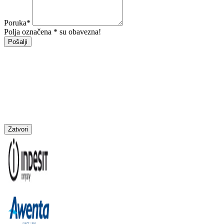
Poruka
*
Polja označena * su obavezna!
Pošalji
Zatvori