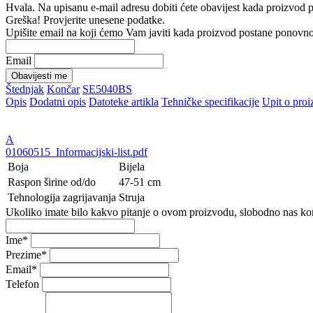
Hvala. Na upisanu e-mail adresu dobiti ćete obavijest kada proizvod
Greška! Provjerite unesene podatke.
Upišite email na koji ćemo Vam javiti kada proizvod postane ponovn
Email
Obavijesti me
Štednjak
Končar
SE5040BS
Opis
Dodatni opis
Datoteke artikla
Tehničke specifikacije
Upit o pro
A
01060515_Informacijski-list.pdf
Boja
Bijela
Raspon širine od/do
47-51 cm
Tehnologija zagrijavanja
Struja
Ukoliko imate bilo kakvo pitanje o ovom proizvodu, slobodno nas ko
Ime
*
Prezime
*
Email
*
Telefon