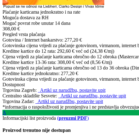
Plaćanje karticama jednokratno i na rate
Moguća dostava za RH
Moguć povrat robe unutar 14 dana
308,00 €
Pregled vrsta plaćanja
Gotovina / Internet bankarstvo:
277,20 €
Gotovinska cijena vrijedi za plaćanje gotovinom, virmanom, internet 
Kreditne kartice do 12 rata:
292,60 €
već od (24,38 €/mj)
Cijena vrijedi za plaćanje karticama obročno do 12 obroka (Mastercar
Kreditne kartice 13-36 rata:
308,00 €
već od (8,56 €/mj)
Cijena vrijedi za plaćanje karticama obročno od 13 do 36 obroka (Din
Kreditne kartice jednokratno:
277,20 €
Gotovinska cijena vrijedi za plaćanje gotovinom, virmanom, internet 
Dostupnost
Trgovina Zagreb:
Artikl uz narudžbu, postavite upit
Centralno skladište Sesvete:
Artikl uz narudžbu, postavite upit
Trgovina Zadar:
Artikl uz narudžbu, postavite upit
*informacija o raspoloživosti je promjenjiva i ne predstavlja obvezu
A
Informacijski list proizvoda
(
preuzmi PDF
)
Proizvod trenutno nije dostupan