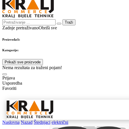
Traži
Zadnje pretraživano
Obriši sve
Proizvođači:
Kategorije:
Prikaži sve proizvode
Nema rezultata za traženi pojam!
Prijava
Usporedba
Favoriti
Samostojeći
Ugradbeni
Nape 
aparati
aparati
pribo
Naslovna
Nazad
Štednjaci
električni