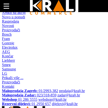
Naslovna
Artikli na akciji
Novo u ponudi
Rasprodaja
Novosti
Proizvođači
Bosch
Fram
Gorenje
Electrolux
AEG
Končar
Liebherr
Smeg
Samsung
LG
Prikaži više ...
Proizvođači
Kontakt
Maloprodaja Zagreb:
01/2993-382
prodaja@kralj.hr
Maloprodaja Zadar:
023/318-859
zadar@kralj.hr
Webshop
01 286 5555
webshop@kralj.hr
Rezervni dijelovi:
01 2950 657
dijelovi@kralj.hr