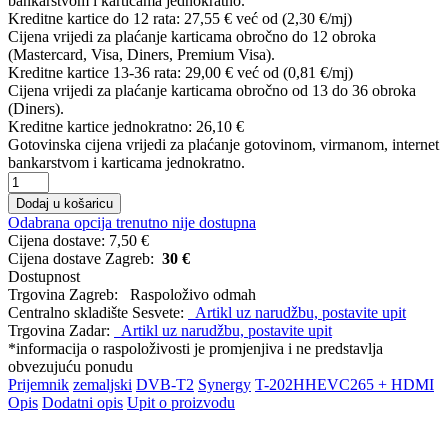
bankarstvom i karticama jednokratno.
Kreditne kartice do 12 rata:
27,55 €
već od (2,30 €/mj)
Cijena vrijedi za plaćanje karticama obročno do 12 obroka
(Mastercard, Visa, Diners, Premium Visa).
Kreditne kartice 13-36 rata:
29,00 €
već od (0,81 €/mj)
Cijena vrijedi za plaćanje karticama obročno od 13 do 36 obroka
(Diners).
Kreditne kartice jednokratno:
26,10 €
Gotovinska cijena vrijedi za plaćanje gotovinom, virmanom, internet
bankarstvom i karticama jednokratno.
Dodaj u košaricu
Odabrana opcija trenutno nije dostupna
Cijena dostave:
7,50 €
Cijena dostave Zagreb:
30 €
Dostupnost
Trgovina Zagreb:
Raspoloživo odmah
Centralno skladište Sesvete:
Artikl uz narudžbu, postavite upit
Trgovina Zadar:
Artikl uz narudžbu, postavite upit
*informacija o raspoloživosti je promjenjiva i ne predstavlja
obvezujuću ponudu
Prijemnik
zemaljski
DVB-T2
Synergy
T-202HHEVC265 + HDMI
Opis
Dodatni opis
Upit o proizvodu