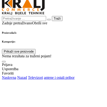
Traži
Zadnje pretraživano
Obriši sve
Proizvođači:
Kategorije:
Prikaži sve proizvode
Nema rezultata za traženi pojam!
Prijava
Usporedba
Favoriti
Naslovna
Nazad
Televizori
antene i ostali pribor