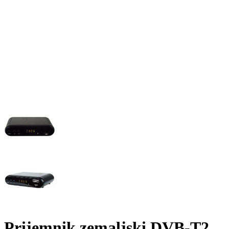
Prijemnik zemaljski DVB-T2