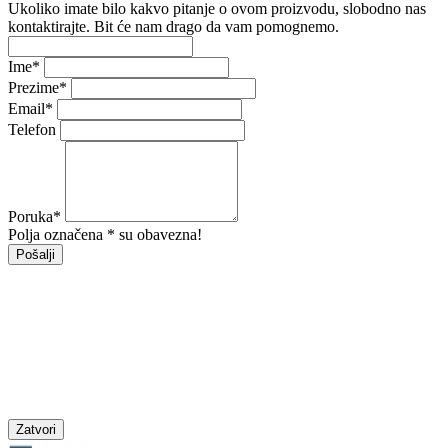
Ukoliko imate bilo kakvo pitanje o ovom proizvodu, slobodno nas
kontaktirajte. Bit će nam drago da vam pomognemo.
Ime
*
Prezime
*
Email
*
Telefon
Poruka
*
Polja označena * su obavezna!
Pošalji
Zatvori