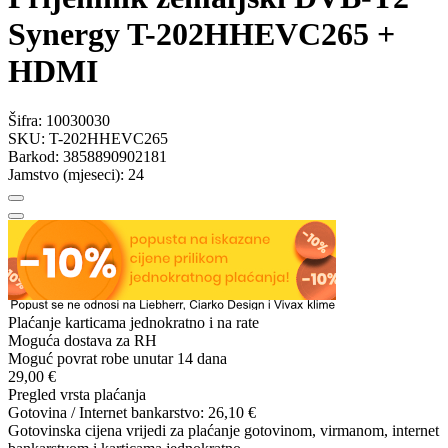
Synergy T-202HHEVC265 +
HDMI
Šifra:
10030030
SKU:
T-202HHEVC265
Barkod:
3858890902181
Jamstvo (mjeseci):
24
Plaćanje karticama jednokratno i na rate
Moguća dostava za RH
Moguć povrat robe unutar 14 dana
29,00 €
Pregled vrsta plaćanja
Gotovina / Internet bankarstvo:
26,10 €
Gotovinska cijena vrijedi za plaćanje gotovinom, virmanom, internet