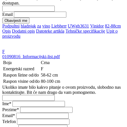
dostupan.
Email
Obavijesti me
Podpultni
hladnjak
za
vino
Liebherr
UWgb3631
Vinidor
82-88cm
Opis
Dodatni opis
Datoteke artikla
Tehničke specifikacije
Upit o
proizvodu
F
01090816_Informacijski-list.pdf
Boja
Crna
Energetski razred
F
Raspon širine od/do
58-62 cm
Raspon visine od/do
80-100 cm
Ukoliko imate bilo kakvo pitanje o ovom proizvodu, slobodno nas
kontaktirajte. Bit će nam drago da vam pomognemo.
Ime
*
Prezime
*
Email
*
Telefon