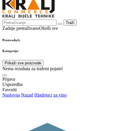
Traži
Zadnje pretraživano
Obriši sve
Proizvođači:
Kategorije:
Prikaži sve proizvode
Nema rezultata za traženi pojam!
Prijava
Usporedba
Favoriti
Naslovna
Nazad
Hladnjaci
za vino