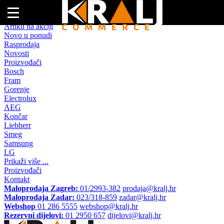
Naslovna
Artikli na akciji
Novo u ponudi
Rasprodaja
Novosti
Proizvođači
Bosch
Fram
Gorenje
Electrolux
AEG
Končar
Liebherr
Smeg
Samsung
LG
Prikaži više ...
Proizvođači
Kontakt
Maloprodaja Zagreb:
01/2993-382
prodaja@kralj.hr
Maloprodaja Zadar:
023/318-859
zadar@kralj.hr
Webshop
01 286 5555
webshop@kralj.hr
Rezervni dijelovi:
01 2950 657
dijelovi@kralj.hr