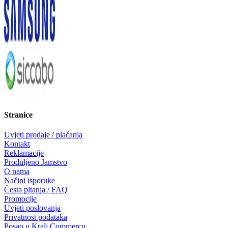
Stranice
Uvjeti prodaje / plaćanja
Kontakt
Reklamacije
Produljeno Jamstvo
O nama
Načini isporuke
Česta pitanja / FAQ
Promocije
Uvjeti poslovanja
Privatnost podataka
Posao u Kralj Commercu