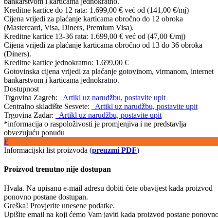
bankarstvom i karticama jednokratno.
Kreditne kartice do 12 rata:
1.699,00 €
već od (141,00 €/mj)
Cijena vrijedi za plaćanje karticama obročno do 12 obroka
(Mastercard, Visa, Diners, Premium Visa).
Kreditne kartice 13-36 rata:
1.699,00 €
već od (47,00 €/mj)
Cijena vrijedi za plaćanje karticama obročno od 13 do 36 obroka
(Diners).
Kreditne kartice jednokratno:
1.699,00 €
Gotovinska cijena vrijedi za plaćanje gotovinom, virmanom, internet
bankarstvom i karticama jednokratno.
Dostupnost
Trgovina Zagreb:
Artikl uz narudžbu, postavite upit
Centralno skladište Sesvete:
Artikl uz narudžbu, postavite upit
Trgovina Zadar:
Artikl uz narudžbu, postavite upit
*informacija o raspoloživosti je promjenjiva i ne predstavlja
obvezujuću ponudu
F
Informacijski list proizvoda
(
preuzmi PDF
)
Proizvod trenutno nije dostupan
Hvala. Na upisanu e-mail adresu dobiti ćete obavijest kada proizvod
ponovno postane dostupan.
Greška! Provjerite unesene podatke.
Upišite email na koji ćemo Vam javiti kada proizvod postane ponovn