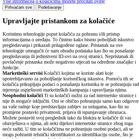
Više informacija o kolačićima možete pročitati ovdje
Prihvaćam sve
Podešavanje
Upravljajte pristankom za kolačiće
Koristimo tehnologije poput kolačića za pohranu i/ili pristup
informacijama o uređaju. To činimo kako bismo poboljšali iskustvo
pregledavanja i prikazali prilagođene oglase. Pristanak na ove
tehnologije omogućit će nam obradu podataka kao što su ponašanje
pregledavanja ili jedinstveni ID-ovi na ovoj stranici. Nepristanak ili
povlačenje pristanka može negativno utjecati na određene značajke i
funkcije.
Marketinški servisi
Kolačići kojima se koriste alati koje
upotrebljavamo za poboljšanje korisničkog iskustva. Pomoću tih se
kolačića prikupljaju podaci o ponašanju korisnika te se pohranjuju rad
mjerenja uspješnosti marketinških kampanja i upravljanja njima.
Neophodni kolačići
Ti su kolačići nužni za rad internetske stranice i
nije ih moguće isključiti. Oni se obično pohranjuju samo kao odgovor
na vaše radnje koje predstavljaju zahtjev za uslugama, kao što su
promjene postavki privatnosti, prijava ili ispunjavanje obrazaca.
Možete postaviti svoj preglednik tako da blokira te kolačiće ili vas
obavještava o njima, ali neki dijelovi internetske stranice zbog toga
neće raditi. U tim se kolačićima ne pohranjuju osobni podaci, ali se
mogu pohraniti tehnički identifikatori za identifikaciju osobe, što je