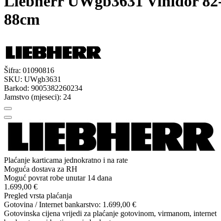
Liebherr UWgb3631 Vinidor 82
88cm
Šifra:
01090816
SKU:
UWgb3631
Barkod:
9005382260234
Jamstvo (mjeseci):
24
Plaćanje karticama jednokratno i na rate
Moguća dostava za RH
Moguć povrat robe unutar 14 dana
1.699,00 €
Pregled vrsta plaćanja
Gotovina / Internet bankarstvo:
1.699,00 €
Gotovinska cijena vrijedi za plaćanje gotovinom, virmanom, internet