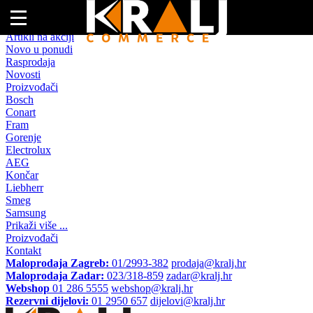
Naslovna
Artikli na akciji
Novo u ponudi
Rasprodaja
Novosti
Proizvođači
Bosch
Conart
Fram
Gorenje
Electrolux
AEG
Končar
Liebherr
Smeg
Samsung
Prikaži više ...
Proizvođači
Kontakt
Maloprodaja Zagreb:
01/2993-382
prodaja@kralj.hr
Maloprodaja Zadar:
023/318-859
zadar@kralj.hr
Webshop
01 286 5555
webshop@kralj.hr
Rezervni dijelovi:
01 2950 657
dijelovi@kralj.hr