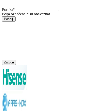
Poruka
*
Polja označena * su obavezna!
Pošalji
Zatvori