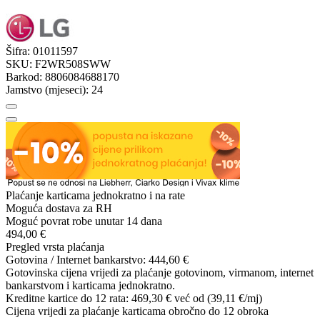
Šifra:
01011597
SKU:
F2WR508SWW
Barkod:
8806084688170
Jamstvo (mjeseci):
24
Plaćanje karticama jednokratno i na rate
Moguća dostava za RH
Moguć povrat robe unutar 14 dana
494,00 €
Pregled vrsta plaćanja
Gotovina / Internet bankarstvo:
444,60 €
Gotovinska cijena vrijedi za plaćanje gotovinom, virmanom, internet
bankarstvom i karticama jednokratno.
Kreditne kartice do 12 rata:
469,30 €
već od (39,11 €/mj)
Cijena vrijedi za plaćanje karticama obročno do 12 obroka