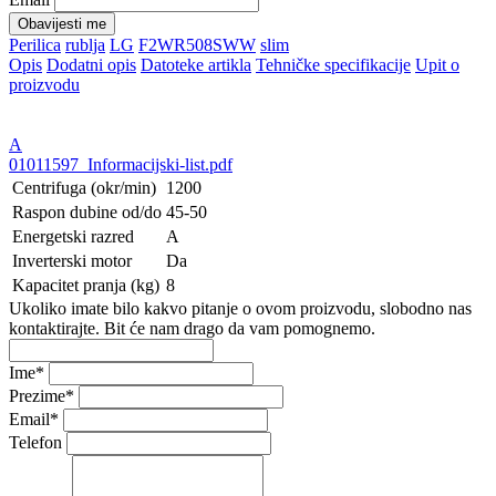
Obavijesti me
Perilica
rublja
LG
F2WR508SWW
slim
Opis
Dodatni opis
Datoteke artikla
Tehničke specifikacije
Upit o
proizvodu
A
01011597_Informacijski-list.pdf
Centrifuga (okr/min)
1200
Raspon dubine od/do
45-50
Energetski razred
A
Inverterski motor
Da
Kapacitet pranja (kg)
8
Ukoliko imate bilo kakvo pitanje o ovom proizvodu, slobodno nas
kontaktirajte. Bit će nam drago da vam pomognemo.
Ime
*
Prezime
*
Email
*
Telefon