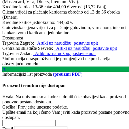
(Mastercard, Visa, Diners, Premium Visa).
Kreditne kartice 13-36 rata:
494,00 €
već od (13,72 €/mj)
Cijena vrijedi za plaćanje karticama obročno od 13 do 36 obroka
(Diners).
Kreditne kartice jednokratno:
444,60 €
Gotovinska cijena vrijedi za plaćanje gotovinom, virmanom, internet
bankarstvom i karticama jednokratno.
Dostupnost
Trgovina Zagreb:
Artikl uz narudžbu, postavite upit
Centralno skladište Sesvete:
Artikl uz narudžbu, postavite upit
Trgovina Zadar:
Artikl uz narudžbu, postavite upit
*informacija o raspoloživosti je promjenjiva i ne predstavlja
obvezujuću ponudu
A
Informacijski list proizvoda
(
preuzmi PDF
)
Proizvod trenutno nije dostupan
Hvala. Na upisanu e-mail adresu dobiti ćete obavijest kada proizvod
ponovno postane dostupan.
Greška! Provjerite unesene podatke.
Upišite email na koji ćemo Vam javiti kada proizvod postane ponovn
dostupan.
Email