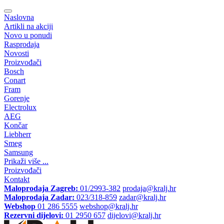
Naslovna
Artikli na akciji
Novo u ponudi
Rasprodaja
Novosti
Proizvođači
Bosch
Conart
Fram
Gorenje
Electrolux
AEG
Končar
Liebherr
Smeg
Samsung
Prikaži više ...
Proizvođači
Kontakt
Maloprodaja Zagreb:
01/2993-382
prodaja@kralj.hr
Maloprodaja Zadar:
023/318-859
zadar@kralj.hr
Webshop
01 286 5555
webshop@kralj.hr
Rezervni dijelovi:
01 2950 657
dijelovi@kralj.hr