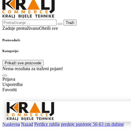
Traži
Zadnje pretraživano
Obriši sve
Proizvođači:
Kategorije:
Prikaži sve proizvode
Nema rezultata za traženi pojam!
Prijava
Usporedba
Favoriti
Samostojeći
Ugradbeni
Nape 
aparati
aparati
pribo
Naslovna
Nazad
Perilice rublja
prednje punjenje 50-63 cm dubine