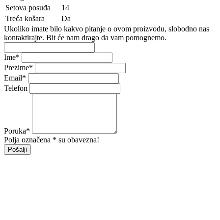
Setova posuđa
14
Treća košara
Da
Ukoliko imate bilo kakvo pitanje o ovom proizvodu, slobodno nas
kontaktirajte. Bit će nam drago da vam pomognemo.
Ime
*
Prezime
*
Email
*
Telefon
Poruka
*
Polja označena * su obavezna!
Pošalji