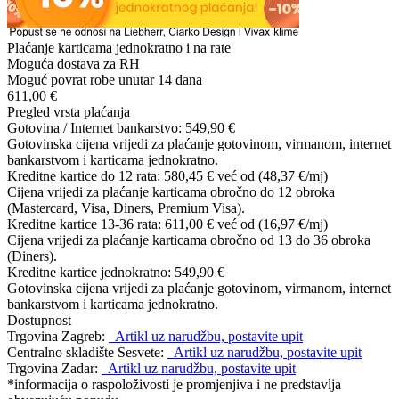
Plaćanje karticama jednokratno i na rate
Moguća dostava za RH
Moguć povrat robe unutar 14 dana
611,00 €
Pregled vrsta plaćanja
Gotovina / Internet bankarstvo:
549,90 €
Gotovinska cijena vrijedi za plaćanje gotovinom, virmanom, internet
bankarstvom i karticama jednokratno.
Kreditne kartice do 12 rata:
580,45 €
već od (48,37 €/mj)
Cijena vrijedi za plaćanje karticama obročno do 12 obroka
(Mastercard, Visa, Diners, Premium Visa).
Kreditne kartice 13-36 rata:
611,00 €
već od (16,97 €/mj)
Cijena vrijedi za plaćanje karticama obročno od 13 do 36 obroka
(Diners).
Kreditne kartice jednokratno:
549,90 €
Gotovinska cijena vrijedi za plaćanje gotovinom, virmanom, internet
bankarstvom i karticama jednokratno.
Dostupnost
Trgovina Zagreb:
Artikl uz narudžbu, postavite upit
Centralno skladište Sesvete:
Artikl uz narudžbu, postavite upit
Trgovina Zadar:
Artikl uz narudžbu, postavite upit
*informacija o raspoloživosti je promjenjiva i ne predstavlja