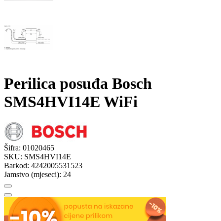
Perilica posuđa Bosch
SMS4HVI14E WiFi
Šifra:
01020465
SKU:
SMS4HVI14E
Barkod:
4242005531523
Jamstvo (mjeseci):
24