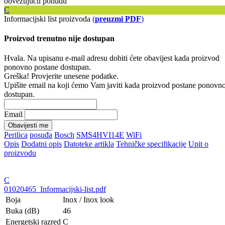
obvezujuću ponudu
C
Informacijski list proizvoda
(
preuzmi PDF
)
Proizvod trenutno nije dostupan
Hvala. Na upisanu e-mail adresu dobiti ćete obavijest kada proizvod
ponovno postane dostupan.
Greška! Provjerite unesene podatke.
Upišite email na koji ćemo Vam javiti kada proizvod postane ponovn
dostupan.
Email
Obavijesti me
Perilica
posuđa
Bosch
SMS4HVI14E
WiFi
Opis
Dodatni opis
Datoteke artikla
Tehničke specifikacije
Upit o
proizvodu
C
01020465_Informacijski-list.pdf
Boja
Inox / Inox look
Buka (dB)
46
Energetski razred
C