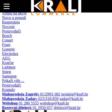
Naslovna
Artikli na akciji
Novo u ponudi
Rasprodaja
Novosti
Proizvođači
Bosch
Conart
Fram
Gorenje
Electrolux
AEG
Končar
Liebherr
Smeg
Samsung
Prikaži više ...
Proizvođači
Kontakt
Maloprodaja Zagreb:
01/2993-382
prodaja@kralj.hr
Maloprodaja Zadar:
023/318-859
zadar@kralj.hr
Webshop
01 286 5555
webshop@kralj.hr
Rezervni dijelovi:
01 2950 657
dijelovi@kralj.hr