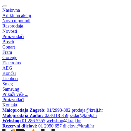
Naslovna
Artikli na akciji
Novo u ponudi
Rasprodaja
Novosti
Proizvođači
Bosch
Conart
Fram
Gorenje
Electrolux
AEG
Končar
Liebherr
Smeg
Samsung
Prikaži više ...
Proizvođači
Kontakt
Maloprodaja Zagreb:
01/2993-382
prodaja@kralj.hr
Maloprodaja Zadar:
023/318-859
zadar@kralj.hr
Webshop
01 286 5555
webshop@kralj.hr
Rezervni dijelovi:
01 2950 657
dijelovi@kralj.hr