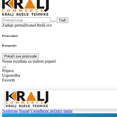
Traži
Zadnje pretraživano
Obriši sve
Proizvođači:
Kategorije:
Prikaži sve proizvode
Nema rezultata za traženi pojam!
Prijava
Usporedba
Favoriti
Samostojeći
Ugradbeni
Nape 
aparati
aparati
pribo
Naslovna
Nazad
Ugradbene pećnice
parne