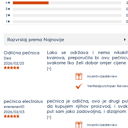
4
★
3
★
2
★
1
★
Razvrstaj prema Najnovije
Lako se održava i nema nikaki
Odlična pečnica
kvarova, preporučila bi ovu pečnic
Dea
svakome tko želi dobar omjer cijene 
2026/02/25
kvalitete
[+]
Incentivizedreview
Verifiedpurchaser Revie
pećnica je odlična, ovo je drugi pu
pećnica electrolux
da kupujem njihov proizvod, i svak
enenenen111
put sam jako zadovoljna, i dizajnom 
2026/02/03
kvalitetom!
[+]
Incentivizedreview