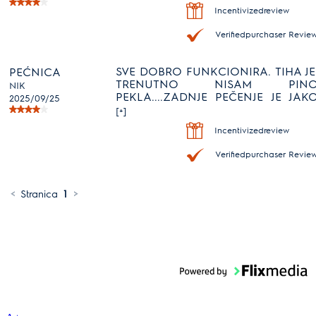
Incentivizedreview
Verifiedpurchaser Revie
SVE DOBRO FUNKCIONIRA. TIHA JE
PEĆNICA
TRENUTNO NISAM PIN
NIK
PEKLA....ZADNJE PEČENJE JE JAK
2025/09/25
DOBRO PEČENO. PREPORUKA
[+]
Incentivizedreview
Verifiedpurchaser Revie
<
Stranica
1
>