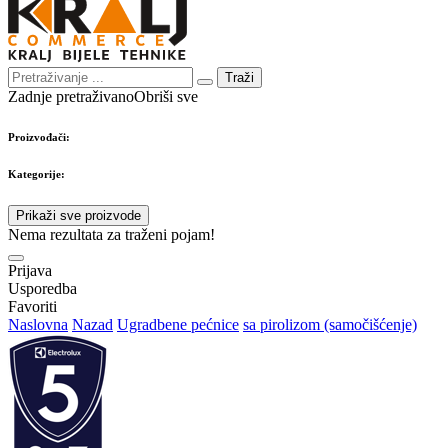
Traži
Zadnje pretraživano
Obriši sve
Proizvođači:
Kategorije:
Prikaži sve proizvode
Nema rezultata za traženi pojam!
Prijava
Usporedba
Favoriti
Naslovna
Nazad
Ugradbene pećnice
sa pirolizom (samočišćenje)