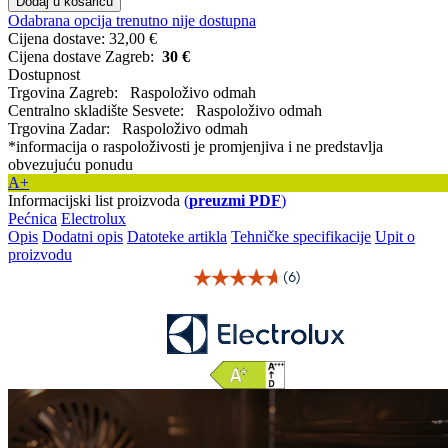
Dodaj u košaricu
Odabrana opcija trenutno nije dostupna
Cijena dostave:
32,00 €
Cijena dostave Zagreb:
30 €
Dostupnost
Trgovina Zagreb:
Raspoloživo odmah
Centralno skladište Sesvete:
Raspoloživo odmah
Trgovina Zadar:
Raspoloživo odmah
*informacija o raspoloživosti je promjenjiva i ne predstavlja
obvezujuću ponudu
A+
Informacijski list proizvoda
(
preuzmi PDF
)
Pećnica
Electrolux
Opis
Dodatni opis
Datoteke artikla
Tehničke specifikacije
Upit o
proizvodu
(6)