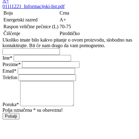
A+
01111221_Informacijski-list.pdf
Boja
Crna
Energetski razred
A+
Raspon veličine pećnice (L)
70-75
Čišćenje
Pirolitičko
Ukoliko imate bilo kakvo pitanje o ovom proizvodu, slobodno nas
kontaktirajte. Bit će nam drago da vam pomognemo.
Ime
*
Prezime
*
Email
*
Telefon
Poruka
*
Polja označena * su obavezna!
Pošalji