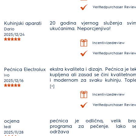
Verifiedpurchaser Revie
20 godina vjernog služenja svi
Kuhinjski aparati
ukućanima. Neporcjenjivo!
Dario
2025/12/24
Incentivizedreview
Verifiedpurchaser Revie
ekstra kvaliteta i dizajn. Pećnica je te
Pećnica Electrolux
kupljena ali zasad se čini kvalitetno
ivo
i modernom za svaku kuhinju. Topl
2025/12/16
preporuke
[+]
Incentivizedreview
Verifiedpurchaser Revie
pećnica je odlična, velik bro
ocjena
programa za pečenje. lako s
tedi
održava
2025/11/28