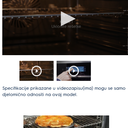
Specifikacije prikazane u videozapisu(ima) mogu se samo
djelomično odnositi na ovaj model.