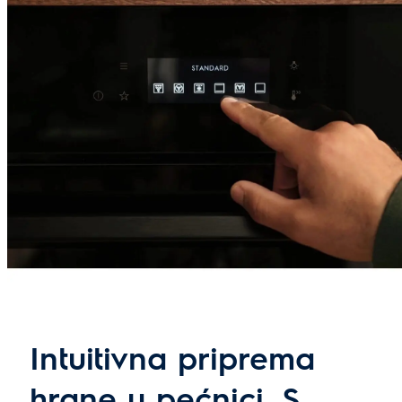
Intuitivna priprema
hrane u pećnici. S