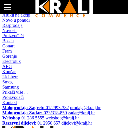
Naslovna
Artikli na akciji
Novo u ponudi
Rasprodaja
Novosti
Proizvođači
Bosch
Conart
Fram
Gorenje
Electrolux
AEG
Končar
Liebherr
Smeg
Samsung
Prikaži više ...
Proizvođači
Kontakt
Maloprodaja Zagreb:
01/2993-382
prodaja@kralj.hr
Maloprodaja Zadar:
023/318-859
zadar@kralj.hr
Webshop
01 286 5555
webshop@kralj.hr
Rezervni dijelovi:
01 2950 657
dijelovi@kralj.hr