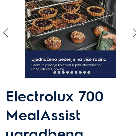
Electrolux 700
MealAssist
ugradbena