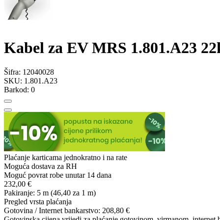
Kabel za EV MRS 1.801.A23 22
Šifra:
12040028
SKU:
1.801.A23
Barkod:
0
Plaćanje karticama jednokratno i na rate
Moguća dostava za RH
Moguć povrat robe unutar 14 dana
232,00 €
Pakiranje: 5 m
(46,40 za 1 m)
Pregled vrsta plaćanja
Gotovina / Internet bankarstvo:
208,80 €
Gotovinska cijena vrijedi za plaćanje gotovinom, virmanom, internet 