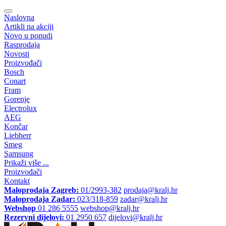
Naslovna
Artikli na akciji
Novo u ponudi
Rasprodaja
Novosti
Proizvođači
Bosch
Conart
Fram
Gorenje
Electrolux
AEG
Končar
Liebherr
Smeg
Samsung
Prikaži više ...
Proizvođači
Kontakt
Maloprodaja Zagreb:
01/2993-382
prodaja@kralj.hr
Maloprodaja Zadar:
023/318-859
zadar@kralj.hr
Webshop
01 286 5555
webshop@kralj.hr
Rezervni dijelovi:
01 2950 657
dijelovi@kralj.hr