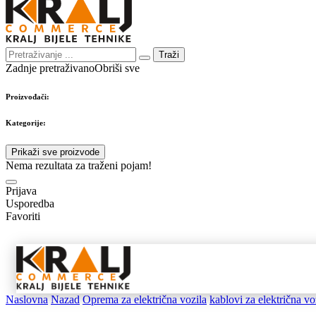
Traži
Zadnje pretraživano
Obriši sve
Proizvođači:
Kategorije:
Prikaži sve proizvode
Nema rezultata za traženi pojam!
Prijava
Usporedba
Favoriti
Samostojeći
Ugradbeni
Nape 
aparati
aparati
pribo
Naslovna
Nazad
Oprema za električna vozila
kablovi za električna vo