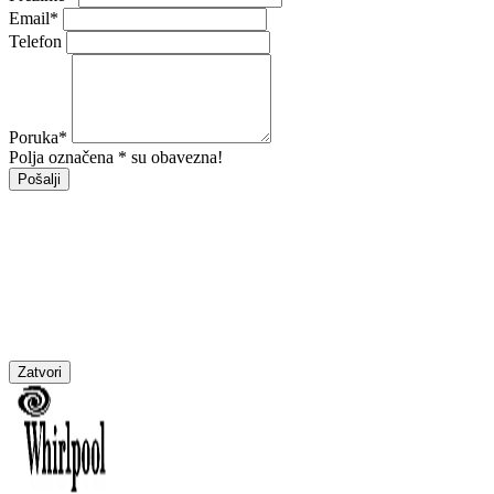
Email
*
Telefon
Poruka
*
Polja označena * su obavezna!
Pošalji
Zatvori