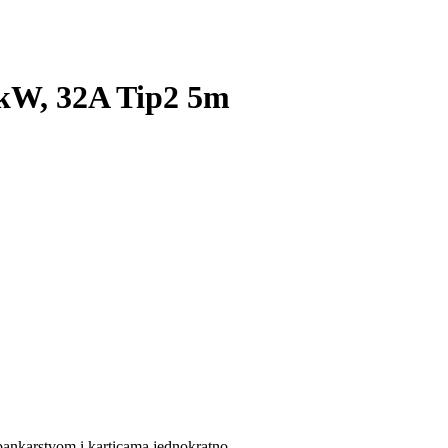
kW, 32A Tip2 5m
bankarstvom i karticama jednokratno.