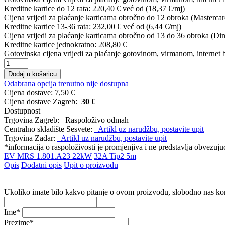
Kreditne kartice do 12 rata:
220,40 €
već od (18,37 €/mj)
Cijena vrijedi za plaćanje karticama obročno do 12 obroka (Mastercar
Kreditne kartice 13-36 rata:
232,00 €
već od (6,44 €/mj)
Cijena vrijedi za plaćanje karticama obročno od 13 do 36 obroka (Din
Kreditne kartice jednokratno:
208,80 €
Gotovinska cijena vrijedi za plaćanje gotovinom, virmanom, internet 
Dodaj u košaricu
Odabrana opcija trenutno nije dostupna
Cijena dostave:
7,50 €
Cijena dostave Zagreb:
30 €
Dostupnost
Trgovina Zagreb:
Raspoloživo odmah
Centralno skladište Sesvete:
Artikl uz narudžbu, postavite upit
Trgovina Zadar:
Artikl uz narudžbu, postavite upit
*informacija o raspoloživosti je promjenjiva i ne predstavlja obvezu
EV MRS
1.801.A23
22kW
32A Tip2 5m
Opis
Dodatni opis
Upit o proizvodu
Ukoliko imate bilo kakvo pitanje o ovom proizvodu, slobodno nas ko
Ime
*
Prezime
*