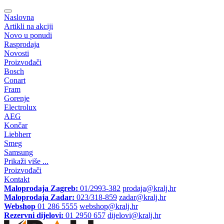
Naslovna
Artikli na akciji
Novo u ponudi
Rasprodaja
Novosti
Proizvođači
Bosch
Conart
Fram
Gorenje
Electrolux
AEG
Končar
Liebherr
Smeg
Samsung
Prikaži više ...
Proizvođači
Kontakt
Maloprodaja Zagreb:
01/2993-382
prodaja@kralj.hr
Maloprodaja Zadar:
023/318-859
zadar@kralj.hr
Webshop
01 286 5555
webshop@kralj.hr
Rezervni dijelovi:
01 2950 657
dijelovi@kralj.hr