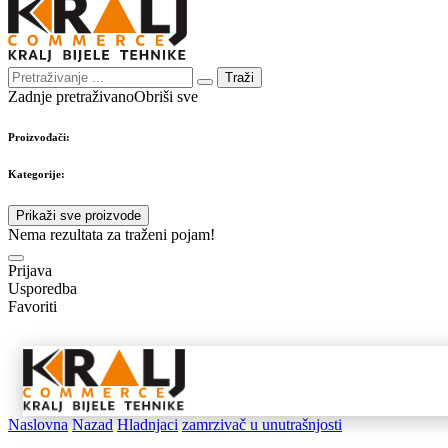
Traži
Zadnje pretraživano
Obriši sve
Proizvođači:
Kategorije:
Prikaži sve proizvode
Nema rezultata za traženi pojam!
Prijava
Usporedba
Favoriti
Samostojeći
Ugradbeni
Nape 
aparati
aparati
pribo
Naslovna
Nazad
Hladnjaci
zamrzivač u unutrašnjosti