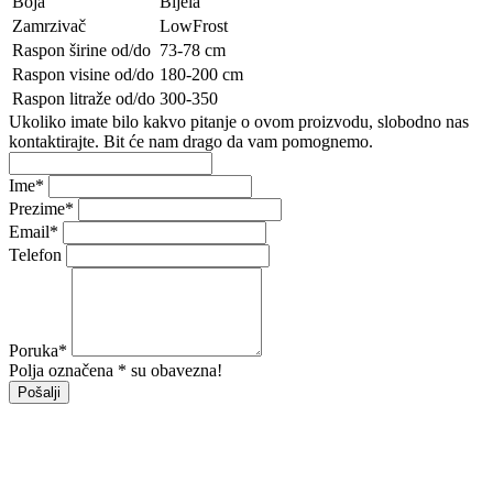
Boja
Bijela
Zamrzivač
LowFrost
Raspon širine od/do
73-78 cm
Raspon visine od/do
180-200 cm
Raspon litraže od/do
300-350
Ukoliko imate bilo kakvo pitanje o ovom proizvodu, slobodno nas
kontaktirajte. Bit će nam drago da vam pomognemo.
Ime
*
Prezime
*
Email
*
Telefon
Poruka
*
Polja označena * su obavezna!
Pošalji