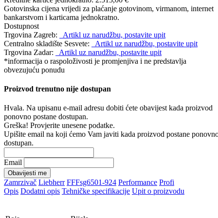
Gotovinska cijena vrijedi za plaćanje gotovinom, virmanom, internet
bankarstvom i karticama jednokratno.
Dostupnost
Trgovina Zagreb:
Artikl uz narudžbu, postavite upit
Centralno skladište Sesvete:
Artikl uz narudžbu, postavite upit
Trgovina Zadar:
Artikl uz narudžbu, postavite upit
*informacija o raspoloživosti je promjenjiva i ne predstavlja
obvezujuću ponudu
Proizvod trenutno nije dostupan
Hvala. Na upisanu e-mail adresu dobiti ćete obavijest kada proizvod
ponovno postane dostupan.
Greška! Provjerite unesene podatke.
Upišite email na koji ćemo Vam javiti kada proizvod postane ponovn
dostupan.
Email
Obavijesti me
Zamrzivač
Liebherr
FFFsg6501-924
Performance
Profi
Opis
Dodatni opis
Tehničke specifikacije
Upit o proizvodu