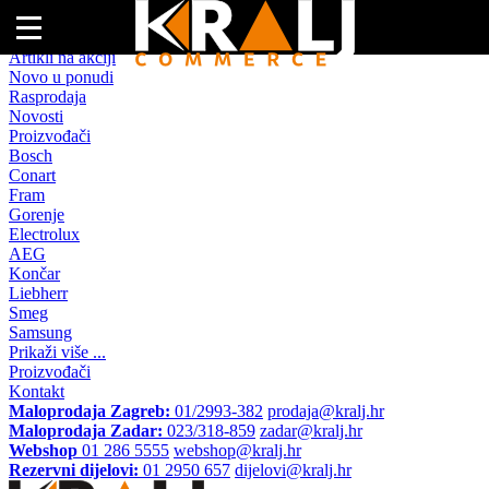
Naslovna
Artikli na akciji
Novo u ponudi
Rasprodaja
Novosti
Proizvođači
Bosch
Conart
Fram
Gorenje
Electrolux
AEG
Končar
Liebherr
Smeg
Samsung
Prikaži više ...
Proizvođači
Kontakt
Maloprodaja Zagreb:
01/2993-382
prodaja@kralj.hr
Maloprodaja Zadar:
023/318-859
zadar@kralj.hr
Webshop
01 286 5555
webshop@kralj.hr
Rezervni dijelovi:
01 2950 657
dijelovi@kralj.hr