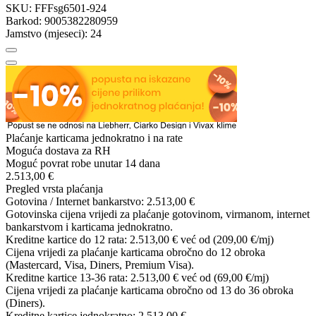
SKU:
FFFsg6501-924
Barkod:
9005382280959
Jamstvo (mjeseci):
24
Plaćanje karticama jednokratno i na rate
Moguća dostava za RH
Moguć povrat robe unutar 14 dana
2.513,00 €
Pregled vrsta plaćanja
Gotovina / Internet bankarstvo:
2.513,00 €
Gotovinska cijena vrijedi za plaćanje gotovinom, virmanom, internet
bankarstvom i karticama jednokratno.
Kreditne kartice do 12 rata:
2.513,00 €
već od (209,00 €/mj)
Cijena vrijedi za plaćanje karticama obročno do 12 obroka
(Mastercard, Visa, Diners, Premium Visa).
Kreditne kartice 13-36 rata:
2.513,00 €
već od (69,00 €/mj)
Cijena vrijedi za plaćanje karticama obročno od 13 do 36 obroka
(Diners).
Kreditne kartice jednokratno:
2.513,00 €