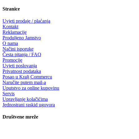
Stranice
Uvjeti prodaje / plaćanja
Kontakt
Reklamacije
Produljeno Jamstvo
O nama
Načini isporuke
Česta pitanja / FAQ
Promocije
Uvjeti poslovanja
Privatnost podataka
Posao u Kralj Commercu
Naručite putem mail-a
Uputstvo za online kupovinu
Servis
Upravljanje kolačićima
Jednostrani raskid ugovora
Društvene mreže