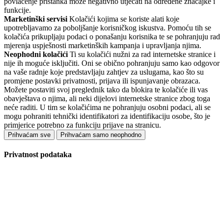
povlačenje pristanka može negativno utjecati na određene značajke i
funkcije.
Marketinški servisi
Kolačići kojima se koriste alati koje
upotrebljavamo za poboljšanje korisničkog iskustva. Pomoću tih se
kolačića prikupljaju podaci o ponašanju korisnika te se pohranjuju rad
mjerenja uspješnosti marketinških kampanja i upravljanja njima.
Neophodni kolačići
Ti su kolačići nužni za rad internetske stranice i
nije ih moguće isključiti. Oni se obično pohranjuju samo kao odgovor
na vaše radnje koje predstavljaju zahtjev za uslugama, kao što su
promjene postavki privatnosti, prijava ili ispunjavanje obrazaca.
Možete postaviti svoj preglednik tako da blokira te kolačiće ili vas
obavještava o njima, ali neki dijelovi internetske stranice zbog toga
neće raditi. U tim se kolačićima ne pohranjuju osobni podaci, ali se
mogu pohraniti tehnički identifikatori za identifikaciju osobe, što je
primjerice potrebno za funkciju prijave na stranicu.
Prihvaćam sve
Prihvaćam samo neophodno
Privatnost podataka