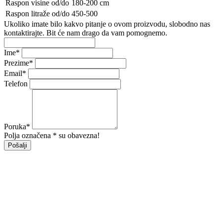
Raspon visine od/do
180-200 cm
Raspon litraže od/do
450-500
Ukoliko imate bilo kakvo pitanje o ovom proizvodu, slobodno nas
kontaktirajte. Bit će nam drago da vam pomognemo.
Ime
*
Prezime
*
Email
*
Telefon
Poruka
*
Polja označena * su obavezna!
Pošalji