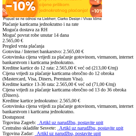
Plaćanje karticama jednokratno i na rate
Moguća dostava za RH
Moguć povrat robe unutar 14 dana
2.565,00 €
Pregled vrsta plaćanja
Gotovina / Internet bankarstvo:
2.565,00 €
Gotovinska cijena vrijedi za plaćanje gotovinom, virmanom, internet
bankarstvom i karticama jednokratno.
Kreditne kartice do 12 rata:
2.565,00 €
već od (213,00 €/mj)
Cijena vrijedi za plaćanje karticama obročno do 12 obroka
(Mastercard, Visa, Diners, Premium Visa).
Kreditne kartice 13-36 rata:
2.565,00 €
već od (71,00 €/mj)
Cijena vrijedi za plaćanje karticama obročno od 13 do 36 obroka
(Diners).
Kreditne kartice jednokratno:
2.565,00 €
Gotovinska cijena vrijedi za plaćanje gotovinom, virmanom, internet
bankarstvom i karticama jednokratno.
Dostupnost
Trgovina Zagreb:
Artikl uz narudžbu, postavite upit
Centralno skladište Sesvete:
Artikl uz narudžbu, postavite upit
Trgovina Zadar:
Artikl uz narudžbu, postavite upit