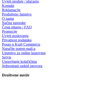
Uvjeti prodaje / plaćanja
Kontakt
Reklamacije
Produljeno Jamstvo
O nama
Načini isporuke
Česta pitanja / FAQ
Promocije
Uvjeti poslovanja
Privatnost podataka
Posao u Kralj Commercu
Naručite putem mail-a
Uputstvo za online kupovinu
Servis
Upravljanje kolačićima
Jednostrani raskid ugovora
Društvene mreže