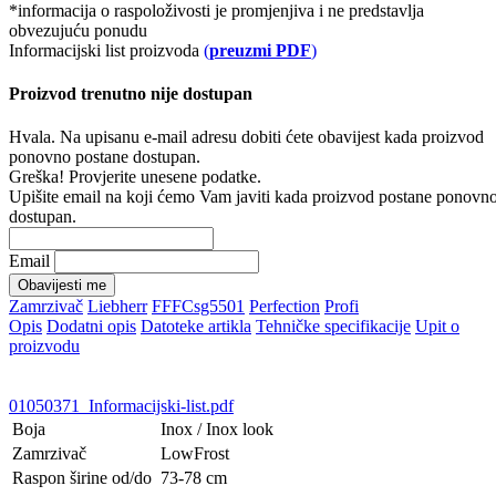
*informacija o raspoloživosti je promjenjiva i ne predstavlja
obvezujuću ponudu
Informacijski list proizvoda
(
preuzmi PDF
)
Proizvod trenutno nije dostupan
Hvala. Na upisanu e-mail adresu dobiti ćete obavijest kada proizvod
ponovno postane dostupan.
Greška! Provjerite unesene podatke.
Upišite email na koji ćemo Vam javiti kada proizvod postane ponovn
dostupan.
Email
Obavijesti me
Zamrzivač
Liebherr
FFFCsg5501
Perfection
Profi
Opis
Dodatni opis
Datoteke artikla
Tehničke specifikacije
Upit o
proizvodu
01050371_Informacijski-list.pdf
Boja
Inox / Inox look
Zamrzivač
LowFrost
Raspon širine od/do
73-78 cm