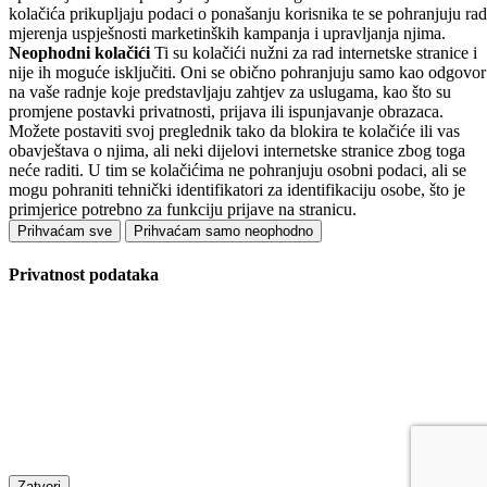
kolačića prikupljaju podaci o ponašanju korisnika te se pohranjuju rad
mjerenja uspješnosti marketinških kampanja i upravljanja njima.
Neophodni kolačići
Ti su kolačići nužni za rad internetske stranice i
nije ih moguće isključiti. Oni se obično pohranjuju samo kao odgovor
na vaše radnje koje predstavljaju zahtjev za uslugama, kao što su
promjene postavki privatnosti, prijava ili ispunjavanje obrazaca.
Možete postaviti svoj preglednik tako da blokira te kolačiće ili vas
obavještava o njima, ali neki dijelovi internetske stranice zbog toga
neće raditi. U tim se kolačićima ne pohranjuju osobni podaci, ali se
mogu pohraniti tehnički identifikatori za identifikaciju osobe, što je
primjerice potrebno za funkciju prijave na stranicu.
Prihvaćam sve
Prihvaćam samo neophodno
Privatnost podataka
Zatvori