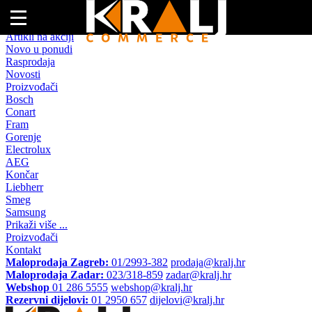
Naslovna
Artikli na akciji
Novo u ponudi
Rasprodaja
Novosti
Proizvođači
Bosch
Conart
Fram
Gorenje
Electrolux
AEG
Končar
Liebherr
Smeg
Samsung
Prikaži više ...
Proizvođači
Kontakt
Maloprodaja Zagreb:
01/2993-382
prodaja@kralj.hr
Maloprodaja Zadar:
023/318-859
zadar@kralj.hr
Webshop
01 286 5555
webshop@kralj.hr
Rezervni dijelovi:
01 2950 657
dijelovi@kralj.hr