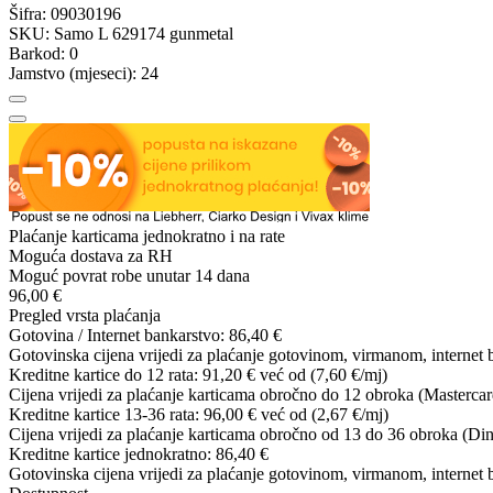
Šifra:
09030196
SKU:
Samo L 629174 gunmetal
Barkod:
0
Jamstvo (mjeseci):
24
Plaćanje karticama jednokratno i na rate
Moguća dostava za RH
Moguć povrat robe unutar 14 dana
96,00 €
Pregled vrsta plaćanja
Gotovina / Internet bankarstvo:
86,40 €
Gotovinska cijena vrijedi za plaćanje gotovinom, virmanom, internet 
Kreditne kartice do 12 rata:
91,20 €
već od (7,60 €/mj)
Cijena vrijedi za plaćanje karticama obročno do 12 obroka (Mastercar
Kreditne kartice 13-36 rata:
96,00 €
već od (2,67 €/mj)
Cijena vrijedi za plaćanje karticama obročno od 13 do 36 obroka (Din
Kreditne kartice jednokratno:
86,40 €
Gotovinska cijena vrijedi za plaćanje gotovinom, virmanom, internet 