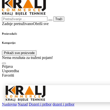
Traži
Zadnje pretraživano
Obriši sve
Proizvođači:
Kategorije:
Prikaži sve proizvode
Nema rezultata za traženi pojam!
Prijava
Usporedba
Favoriti
Samostojeći
Ugradbeni
Nape 
aparati
aparati
pribo
Naslovna
Nazad
Dozeri i pribor
dozeri i pribor