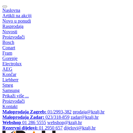
Naslovna
Artikli na akciji
Novo u ponudi
Rasprodaja
Novosti
Proizvođači
Bosch
Conart
Fram
Gorenje
Electrolux
AEG
Končar
Liebherr
Smeg
Samsung
Prikaži više ...
Proizvođači
Kontakt
Maloprodaja Zagreb:
01/2993-382
prodaja@kralj.hr
Maloprodaja Zadar:
023/318-859
zadar@kralj.hr
Webshop
01 286 5555
webshop@kralj.hr
Rezervni dijelovi:
01 2950 657
dijelovi@kralj.hr