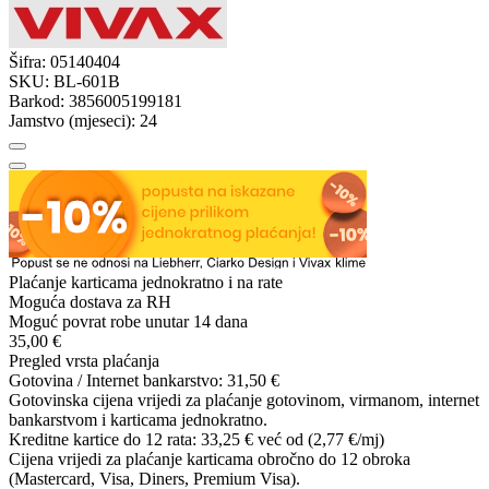
Šifra:
05140404
SKU:
BL-601B
Barkod:
3856005199181
Jamstvo (mjeseci):
24
Plaćanje karticama jednokratno i na rate
Moguća dostava za RH
Moguć povrat robe unutar 14 dana
35,00 €
Pregled vrsta plaćanja
Gotovina / Internet bankarstvo:
31,50 €
Gotovinska cijena vrijedi za plaćanje gotovinom, virmanom, internet
bankarstvom i karticama jednokratno.
Kreditne kartice do 12 rata:
33,25 €
već od (2,77 €/mj)
Cijena vrijedi za plaćanje karticama obročno do 12 obroka
(Mastercard, Visa, Diners, Premium Visa).