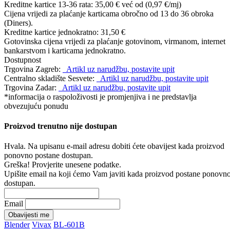
Kreditne kartice 13-36 rata:
35,00 €
već od (0,97 €/mj)
Cijena vrijedi za plaćanje karticama obročno od 13 do 36 obroka
(Diners).
Kreditne kartice jednokratno:
31,50 €
Gotovinska cijena vrijedi za plaćanje gotovinom, virmanom, internet
bankarstvom i karticama jednokratno.
Dostupnost
Trgovina Zagreb:
Artikl uz narudžbu, postavite upit
Centralno skladište Sesvete:
Artikl uz narudžbu, postavite upit
Trgovina Zadar:
Artikl uz narudžbu, postavite upit
*informacija o raspoloživosti je promjenjiva i ne predstavlja
obvezujuću ponudu
Proizvod trenutno nije dostupan
Hvala. Na upisanu e-mail adresu dobiti ćete obavijest kada proizvod
ponovno postane dostupan.
Greška! Provjerite unesene podatke.
Upišite email na koji ćemo Vam javiti kada proizvod postane ponovn
dostupan.
Email
Obavijesti me
Blender
Vivax
BL-601B