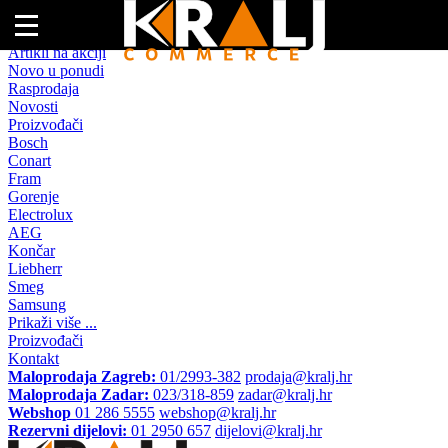
Naslovna
Artikli na akciji
Novo u ponudi
Rasprodaja
Novosti
Proizvođači
Bosch
Conart
Fram
Gorenje
Electrolux
AEG
Končar
Liebherr
Smeg
Samsung
Prikaži više ...
Proizvođači
Kontakt
Maloprodaja Zagreb:
01/2993-382
prodaja@kralj.hr
Maloprodaja Zadar:
023/318-859
zadar@kralj.hr
Webshop
01 286 5555
webshop@kralj.hr
Rezervni dijelovi:
01 2950 657
dijelovi@kralj.hr