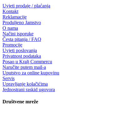
Uvjeti prodaje / plaćanja
Kontakt
Reklamacije
Produljeno Jamstvo
O nama
Načini isporuke
Česta pitanja / FAQ
Promocije
Uvjeti poslovanja
Privatnost podataka
Posao u Kralj Commercu
Naručite putem mail-a
Uputstvo za online kupovinu
Servis
Upravljanje kolačićima
Jednostrani raskid ugovora
Društvene mreže