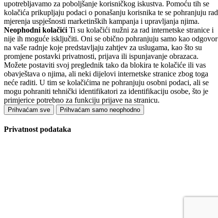
upotrebljavamo za poboljšanje korisničkog iskustva. Pomoću tih se
kolačića prikupljaju podaci o ponašanju korisnika te se pohranjuju rad
mjerenja uspješnosti marketinških kampanja i upravljanja njima.
Neophodni kolačići
Ti su kolačići nužni za rad internetske stranice i
nije ih moguće isključiti. Oni se obično pohranjuju samo kao odgovor
na vaše radnje koje predstavljaju zahtjev za uslugama, kao što su
promjene postavki privatnosti, prijava ili ispunjavanje obrazaca.
Možete postaviti svoj preglednik tako da blokira te kolačiće ili vas
obavještava o njima, ali neki dijelovi internetske stranice zbog toga
neće raditi. U tim se kolačićima ne pohranjuju osobni podaci, ali se
mogu pohraniti tehnički identifikatori za identifikaciju osobe, što je
primjerice potrebno za funkciju prijave na stranicu.
Prihvaćam sve
Prihvaćam samo neophodno
Privatnost podataka