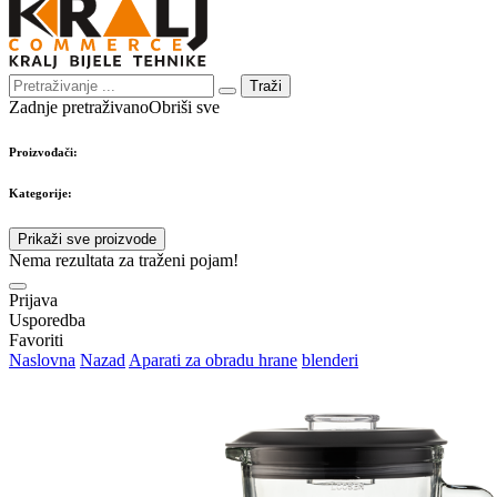
Traži
Zadnje pretraživano
Obriši sve
Proizvođači:
Kategorije:
Prikaži sve proizvode
Nema rezultata za traženi pojam!
Prijava
Usporedba
Favoriti
Naslovna
Nazad
Aparati za obradu hrane
blenderi