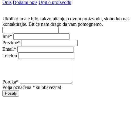
Opis
Dodatni opis
Upit o proizvodu
Ukoliko imate bilo kakvo pitanje o ovom proizvodu, slobodno nas
kontaktirajte. Bit će nam drago da vam pomognemo.
Ime
*
Prezime
*
Email
*
Telefon
Poruka
*
Polja označena * su obavezna!
Pošalji