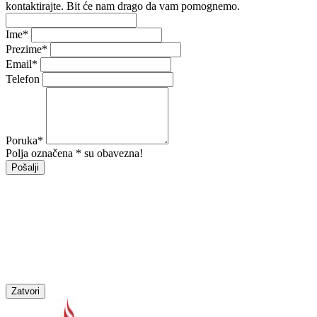
kontaktirajte. Bit će nam drago da vam pomognemo.
Ime
*
Prezime
*
Email
*
Telefon
Poruka
*
Polja označena * su obavezna!
Pošalji
Zatvori