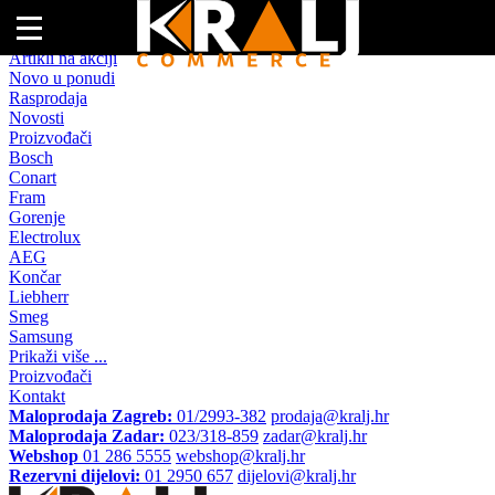
Naslovna
Artikli na akciji
Novo u ponudi
Rasprodaja
Novosti
Proizvođači
Bosch
Conart
Fram
Gorenje
Electrolux
AEG
Končar
Liebherr
Smeg
Samsung
Prikaži više ...
Proizvođači
Kontakt
Maloprodaja Zagreb:
01/2993-382
prodaja@kralj.hr
Maloprodaja Zadar:
023/318-859
zadar@kralj.hr
Webshop
01 286 5555
webshop@kralj.hr
Rezervni dijelovi:
01 2950 657
dijelovi@kralj.hr