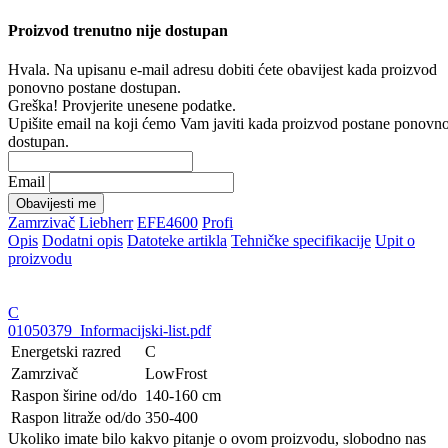
Proizvod trenutno nije dostupan
Hvala. Na upisanu e-mail adresu dobiti ćete obavijest kada proizvod
ponovno postane dostupan.
Greška! Provjerite unesene podatke.
Upišite email na koji ćemo Vam javiti kada proizvod postane ponovn
dostupan.
Email
Obavijesti me
Zamrzivač
Liebherr
EFE4600
Profi
Opis
Dodatni opis
Datoteke artikla
Tehničke specifikacije
Upit o
proizvodu
C
01050379_Informacijski-list.pdf
Energetski razred
C
Zamrzivač
LowFrost
Raspon širine od/do
140-160 cm
Raspon litraže od/do
350-400
Ukoliko imate bilo kakvo pitanje o ovom proizvodu, slobodno nas