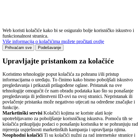
Web koristi kolačiće kako bi se osiguralo bolje korisničko iskustvo i
funkcionalnost stranica.
Više informacija o kolačićima možete pročitati ovdje
Prihvaćam sve
Podešavanje
Upravljajte pristankom za kolačiće
Koristimo tehnologije poput kolačića za pohranu i/ili pristup
informacijama o uređaju. To činimo kako bismo poboljšali iskustvo
pregledavanja i prikazali prilagođene oglase. Pristanak na ove
tehnologije omogućit će nam obradu podataka kao što su ponašanje
pregledavanja ili jedinstveni ID-ovi na ovoj stranici. Nepristanak ili
povlačenje pristanka može negativno utjecati na određene značajke i
funkcije.
Marketinški servisi
Kolačići kojima se koriste alati koje
upotrebljavamo za poboljšanje korisničkog iskustva. Pomoću tih se
kolačića prikupljaju podaci o ponašanju korisnika te se pohranjuju rad
mjerenja uspješnosti marketinških kampanja i upravljanja njima.
Neophodni kolačići
Ti su kolačići nužni za rad internetske stranice i