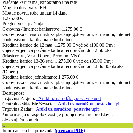
Plaćanje karticama jednokratno i na rate
Moguća dostava za RH
Moguć povrat robe unutar 14 dana
1.275,00 €
Pregled vrsta plaćanja
Gotovina / Internet bankarstvo:
1.275,00 €
Gotovinska cijena vrijedi za plaćanje gotovinom, virmanom, internet
bankarstvom i karticama jednokratno.
Kreditne kartice do 12 rata:
1.275,00 €
već od (106,00 €/mj)
Cijena vrijedi za plaćanje karticama obročno do 12 obroka
(Mastercard, Visa, Diners, Premium Visa).
Kreditne kartice 13-36 rata:
1.275,00 €
već od (35,00 €/mj)
Cijena vrijedi za plaćanje karticama obročno od 13 do 36 obroka
(Diners).
Kreditne kartice jednokratno:
1.275,00 €
Gotovinska cijena vrijedi za plaćanje gotovinom, virmanom, internet
bankarstvom i karticama jednokratno.
Dostupnost
Trgovina Zagreb:
Artikl uz narudžbu, postavite upit
Centralno skladište Sesvete:
Artikl uz narudžbu, postavite upit
Trgovina Zadar:
Artikl uz narudžbu, postavite upit
*informacija o raspoloživosti je promjenjiva i ne predstavlja
obvezujuću ponudu
C
Informacijski list proizvoda
(
preuzmi PDF
)