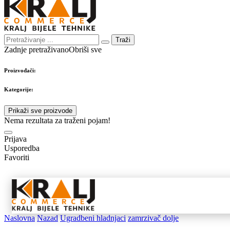
Traži
Zadnje pretraživano
Obriši sve
Proizvođači:
Kategorije:
Prikaži sve proizvode
Nema rezultata za traženi pojam!
Prijava
Usporedba
Favoriti
Samostojeći
Ugradbeni
Nape 
aparati
aparati
pribo
Naslovna
Nazad
Ugradbeni hladnjaci
zamrzivač dolje