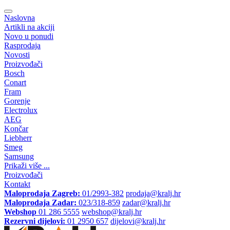
Naslovna
Artikli na akciji
Novo u ponudi
Rasprodaja
Novosti
Proizvođači
Bosch
Conart
Fram
Gorenje
Electrolux
AEG
Končar
Liebherr
Smeg
Samsung
Prikaži više ...
Proizvođači
Kontakt
Maloprodaja Zagreb:
01/2993-382
prodaja@kralj.hr
Maloprodaja Zadar:
023/318-859
zadar@kralj.hr
Webshop
01 286 5555
webshop@kralj.hr
Rezervni dijelovi:
01 2950 657
dijelovi@kralj.hr