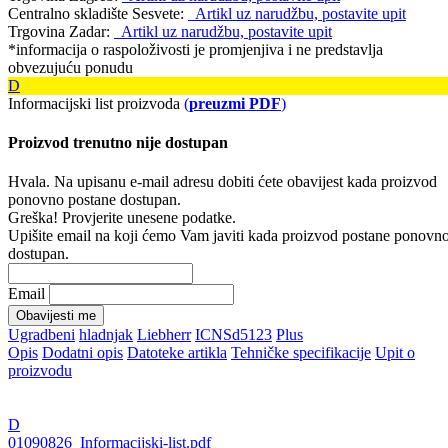
Centralno skladište Sesvete:
Artikl uz narudžbu, postavite upit
Trgovina Zadar:
Artikl uz narudžbu, postavite upit
*informacija o raspoloživosti je promjenjiva i ne predstavlja
obvezujuću ponudu
D
Informacijski list proizvoda
(
preuzmi PDF
)
Proizvod trenutno nije dostupan
Hvala. Na upisanu e-mail adresu dobiti ćete obavijest kada proizvod
ponovno postane dostupan.
Greška! Provjerite unesene podatke.
Upišite email na koji ćemo Vam javiti kada proizvod postane ponovn
dostupan.
Email
Obavijesti me
Ugradbeni
hladnjak
Liebherr
ICNSd5123
Plus
Opis
Dodatni opis
Datoteke artikla
Tehničke specifikacije
Upit o
proizvodu
D
01090826_Informacijski-list.pdf