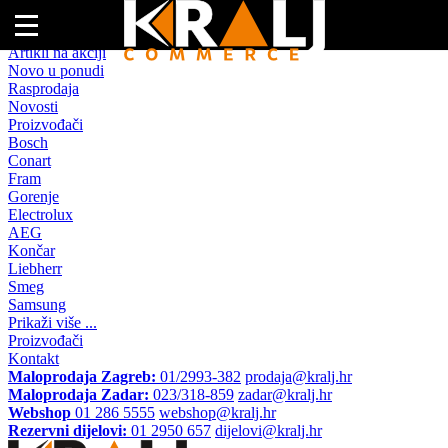
Naslovna
Artikli na akciji
Novo u ponudi
Rasprodaja
Novosti
Proizvođači
Bosch
Conart
Fram
Gorenje
Electrolux
AEG
Končar
Liebherr
Smeg
Samsung
Prikaži više ...
Proizvođači
Kontakt
Maloprodaja Zagreb:
01/2993-382
prodaja@kralj.hr
Maloprodaja Zadar:
023/318-859
zadar@kralj.hr
Webshop
01 286 5555
webshop@kralj.hr
Rezervni dijelovi:
01 2950 657
dijelovi@kralj.hr