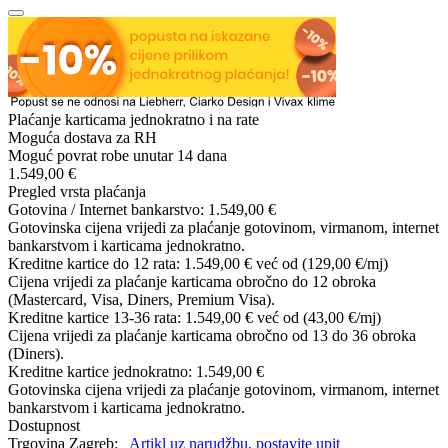
Plaćanje karticama jednokratno i na rate
Moguća dostava za RH
Moguć povrat robe unutar 14 dana
1.549,00 €
Pregled vrsta plaćanja
Gotovina / Internet bankarstvo:
1.549,00 €
Gotovinska cijena vrijedi za plaćanje gotovinom, virmanom, internet
bankarstvom i karticama jednokratno.
Kreditne kartice do 12 rata:
1.549,00 €
već od (129,00 €/mj)
Cijena vrijedi za plaćanje karticama obročno do 12 obroka
(Mastercard, Visa, Diners, Premium Visa).
Kreditne kartice 13-36 rata:
1.549,00 €
već od (43,00 €/mj)
Cijena vrijedi za plaćanje karticama obročno od 13 do 36 obroka
(Diners).
Kreditne kartice jednokratno:
1.549,00 €
Gotovinska cijena vrijedi za plaćanje gotovinom, virmanom, internet
bankarstvom i karticama jednokratno.
Dostupnost
Trgovina Zagreb:
Artikl uz narudžbu, postavite upit