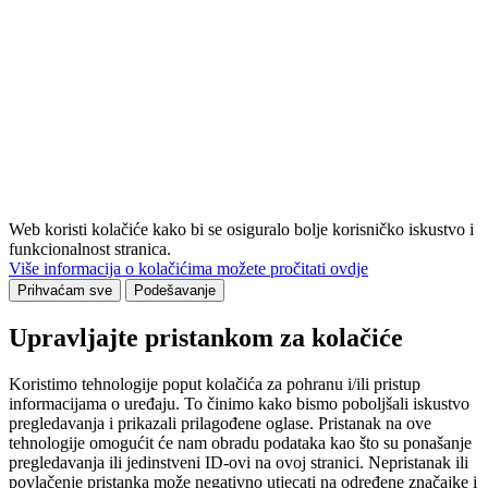
Web koristi kolačiće kako bi se osiguralo bolje korisničko iskustvo i
funkcionalnost stranica.
Više informacija o kolačićima možete pročitati ovdje
Prihvaćam sve
Podešavanje
Upravljajte pristankom za kolačiće
Koristimo tehnologije poput kolačića za pohranu i/ili pristup
informacijama o uređaju. To činimo kako bismo poboljšali iskustvo
pregledavanja i prikazali prilagođene oglase. Pristanak na ove
tehnologije omogućit će nam obradu podataka kao što su ponašanje
pregledavanja ili jedinstveni ID-ovi na ovoj stranici. Nepristanak ili
povlačenje pristanka može negativno utjecati na određene značajke i