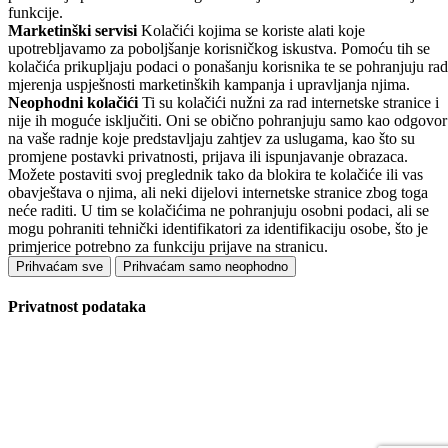
funkcije.
Marketinški servisi
Kolačići kojima se koriste alati koje
upotrebljavamo za poboljšanje korisničkog iskustva. Pomoću tih se
kolačića prikupljaju podaci o ponašanju korisnika te se pohranjuju rad
mjerenja uspješnosti marketinških kampanja i upravljanja njima.
Neophodni kolačići
Ti su kolačići nužni za rad internetske stranice i
nije ih moguće isključiti. Oni se obično pohranjuju samo kao odgovor
na vaše radnje koje predstavljaju zahtjev za uslugama, kao što su
promjene postavki privatnosti, prijava ili ispunjavanje obrazaca.
Možete postaviti svoj preglednik tako da blokira te kolačiće ili vas
obavještava o njima, ali neki dijelovi internetske stranice zbog toga
neće raditi. U tim se kolačićima ne pohranjuju osobni podaci, ali se
mogu pohraniti tehnički identifikatori za identifikaciju osobe, što je
primjerice potrebno za funkciju prijave na stranicu.
Prihvaćam sve
Prihvaćam samo neophodno
Privatnost podataka