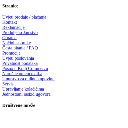
Stranice
Uvjeti prodaje / plaćanja
Kontakt
Reklamacije
Produljeno Jamstvo
O nama
Načini isporuke
Česta pitanja / FAQ
Promocije
Uvjeti poslovanja
Privatnost podataka
Posao u Kralj Commercu
Naručite putem mail-a
Uputstvo za online kupovinu
Servis
Upravljanje kolačićima
Jednostrani raskid ugovora
Društvene mreže