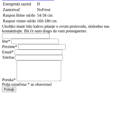
Energetski razred
D
Zamrzivač
NoFrost
Raspon širine od/do
54-58 cm
Raspon visine od/do
160-180 cm
Ukoliko imate bilo kakvo pitanje o ovom proizvodu, slobodno nas
kontaktirajte. Bit će nam drago da vam pomognemo.
Ime
*
Prezime
*
Email
*
Telefon
Poruka
*
Polja označena * su obavezna!
Pošalji