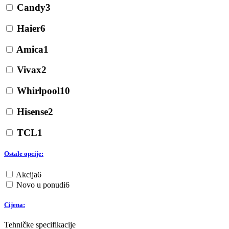
Candy
3
Haier
6
Amica
1
Vivax
2
Whirlpool
10
Hisense
2
TCL
1
Ostale opcije:
Akcija
6
Novo u ponudi
6
Cijena:
Tehničke specifikacije