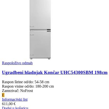
Raspoloživo odmah
Ugradbeni hladnjak Končar UHC54300SBM 198cm
Raspon širine od/do: 54-58 cm
Raspon visine od/do: 180-200 cm
Zamrzivač: NoFrost
E
Informacijski list
611,00 €
Dodaj u košaricu