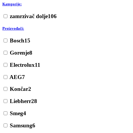
Kategorije:
zamrzivač dolje
106
Proizvođači:
Bosch
15
Gorenje
8
Electrolux
11
AEG
7
Končar
2
Liebherr
28
Smeg
4
Samsung
6