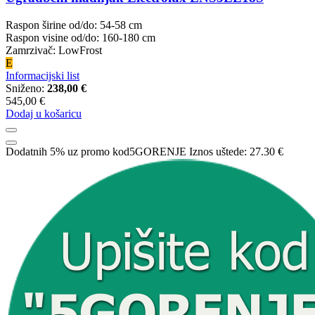
Raspon širine od/do: 54-58 cm
Raspon visine od/do: 160-180 cm
Zamrzivač: LowFrost
E
Informacijski list
Sniženo:
238,00 €
545,00 €
Dodaj u košaricu
Dodatnih 5% uz promo kod
5GORENJE
Iznos uštede:
27.30 €