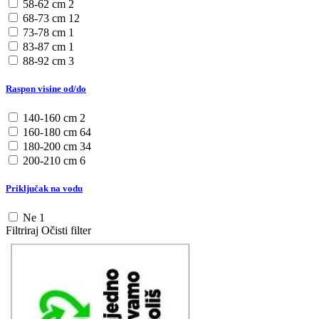
58-62 cm
2
68-73 cm
12
73-78 cm
1
83-87 cm
1
88-92 cm
3
Raspon visine od/do
140-160 cm
2
160-180 cm
64
180-200 cm
34
200-210 cm
6
Priključak na vodu
Ne
1
Filtriraj
Očisti filter