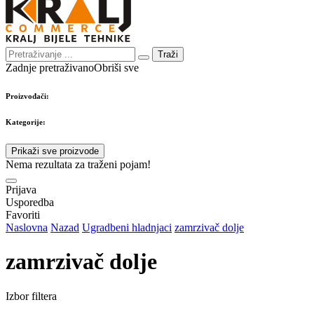
Traži
Zadnje pretraživano
Obriši sve
Proizvođači:
Kategorije:
Prikaži sve proizvode
Nema rezultata za traženi pojam!
Prijava
Usporedba
Favoriti
Naslovna
Nazad
Ugradbeni hladnjaci
zamrzivač dolje
zamrzivač dolje
Izbor filtera