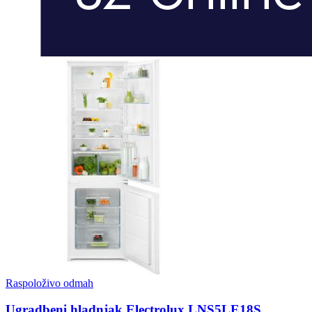
Raspoloživo odmah
Ugradbeni hladnjak Electrolux LNS5LE18S