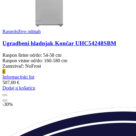
Raspoloživo odmah
Ugradbeni hladnjak Končar UHC54248SBM
Raspon širine od/do: 54-58 cm
Raspon visine od/do: 160-180 cm
Zamrzivač: NoFrost
E
Informacijski list
507,00 €
Dodaj u košaricu
-30%