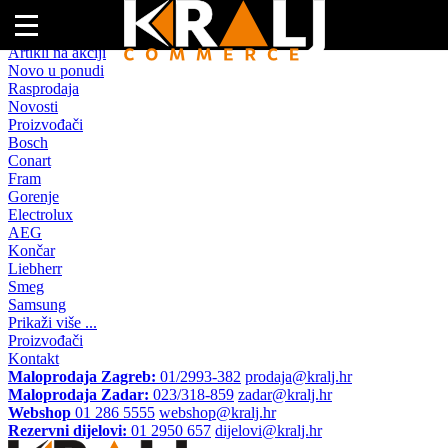
Naslovna
Artikli na akciji
Novo u ponudi
Rasprodaja
Novosti
Proizvođači
Bosch
Conart
Fram
Gorenje
Electrolux
AEG
Končar
Liebherr
Smeg
Samsung
Prikaži više ...
Proizvođači
Kontakt
Maloprodaja Zagreb:
01/2993-382
prodaja@kralj.hr
Maloprodaja Zadar:
023/318-859
zadar@kralj.hr
Webshop
01 286 5555
webshop@kralj.hr
Rezervni dijelovi:
01 2950 657
dijelovi@kralj.hr