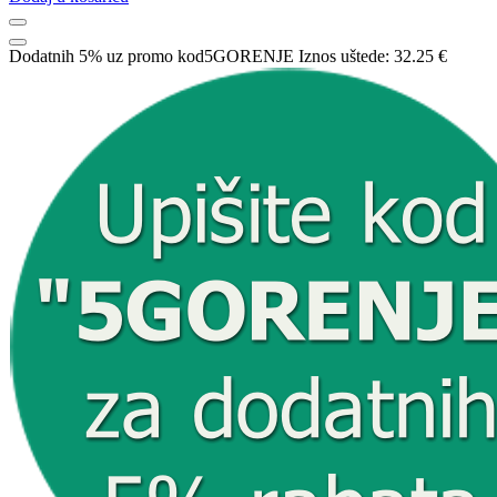
Dodatnih 5% uz promo kod
5GORENJE
Iznos uštede:
32.25 €