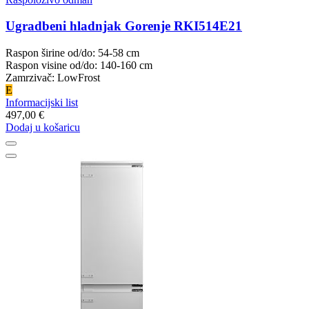
Ugradbeni hladnjak Gorenje RKI514E21
Raspon širine od/do: 54-58 cm
Raspon visine od/do: 140-160 cm
Zamrzivač: LowFrost
E
Informacijski list
497,00 €
Dodaj u košaricu