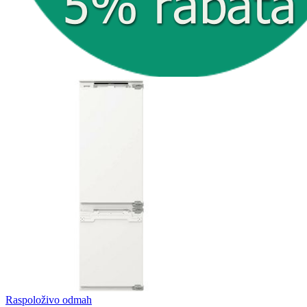
Raspoloživo odmah