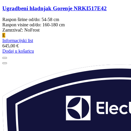
Ugradbeni hladnjak Gorenje NRKI517E42
Raspon širine od/do: 54-58 cm
Raspon visine od/do: 160-180 cm
Zamrzivač: NoFrost
E
Informacijski list
645,00 €
Dodaj u košaricu