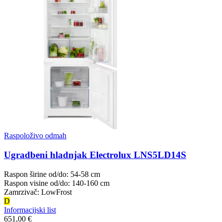
Raspoloživo odmah
Ugradbeni hladnjak Electrolux LNS5LD14S
Raspon širine od/do: 54-58 cm
Raspon visine od/do: 140-160 cm
Zamrzivač: LowFrost
D
Informacijski list
651,00 €