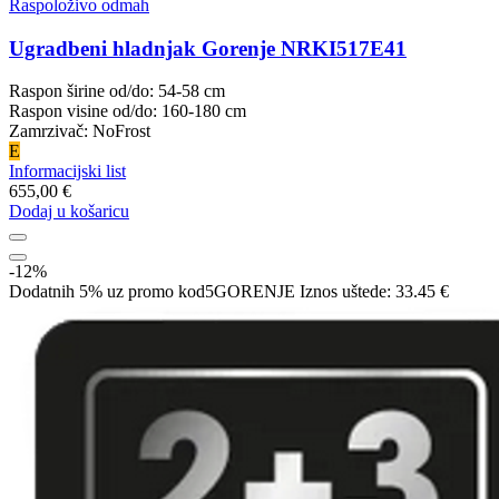
Raspoloživo odmah
Ugradbeni hladnjak Gorenje NRKI517E41
Raspon širine od/do: 54-58 cm
Raspon visine od/do: 160-180 cm
Zamrzivač: NoFrost
E
Informacijski list
655,00 €
Dodaj u košaricu
-12%
Dodatnih 5% uz promo kod
5GORENJE
Iznos uštede:
33.45 €