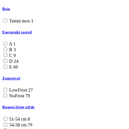
Boja
Tamni inox
1
Energetski razred
A
1
B
3
C
9
D
24
E
69
Zamrzivač
LowFrost
27
NoFrost
79
Raspon širine od/do
51-54 cm
8
54-58 cm
79