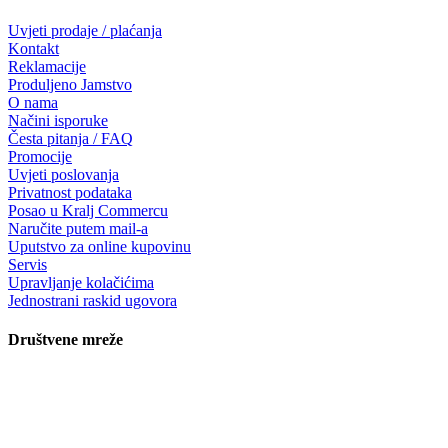
Uvjeti prodaje / plaćanja
Kontakt
Reklamacije
Produljeno Jamstvo
O nama
Načini isporuke
Česta pitanja / FAQ
Promocije
Uvjeti poslovanja
Privatnost podataka
Posao u Kralj Commercu
Naručite putem mail-a
Uputstvo za online kupovinu
Servis
Upravljanje kolačićima
Jednostrani raskid ugovora
Društvene mreže