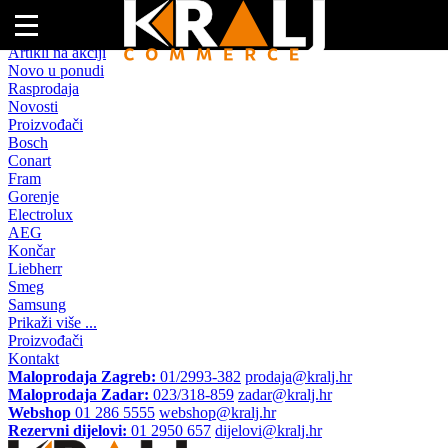
Naslovna
Artikli na akciji
Novo u ponudi
Rasprodaja
Novosti
Proizvođači
Bosch
Conart
Fram
Gorenje
Electrolux
AEG
Končar
Liebherr
Smeg
Samsung
Prikaži više ...
Proizvođači
Kontakt
Maloprodaja Zagreb:
01/2993-382
prodaja@kralj.hr
Maloprodaja Zadar:
023/318-859
zadar@kralj.hr
Webshop
01 286 5555
webshop@kralj.hr
Rezervni dijelovi:
01 2950 657
dijelovi@kralj.hr