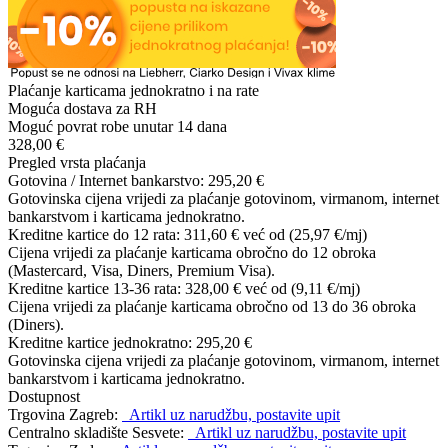
Plaćanje karticama jednokratno i na rate
Moguća dostava za RH
Moguć povrat robe unutar 14 dana
328,00 €
Pregled vrsta plaćanja
Gotovina / Internet bankarstvo:
295,20 €
Gotovinska cijena vrijedi za plaćanje gotovinom, virmanom, internet
bankarstvom i karticama jednokratno.
Kreditne kartice do 12 rata:
311,60 €
već od (25,97 €/mj)
Cijena vrijedi za plaćanje karticama obročno do 12 obroka
(Mastercard, Visa, Diners, Premium Visa).
Kreditne kartice 13-36 rata:
328,00 €
već od (9,11 €/mj)
Cijena vrijedi za plaćanje karticama obročno od 13 do 36 obroka
(Diners).
Kreditne kartice jednokratno:
295,20 €
Gotovinska cijena vrijedi za plaćanje gotovinom, virmanom, internet
bankarstvom i karticama jednokratno.
Dostupnost
Trgovina Zagreb:
Artikl uz narudžbu, postavite upit
Centralno skladište Sesvete:
Artikl uz narudžbu, postavite upit