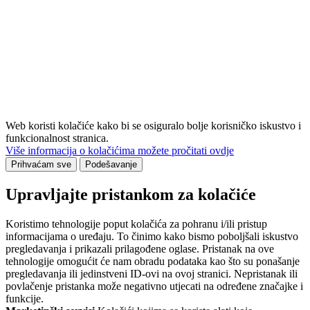
Web koristi kolačiće kako bi se osiguralo bolje korisničko iskustvo i
funkcionalnost stranica.
Više informacija o kolačićima možete pročitati ovdje
Prihvaćam sve
Podešavanje
Upravljajte pristankom za kolačiće
Koristimo tehnologije poput kolačića za pohranu i/ili pristup
informacijama o uređaju. To činimo kako bismo poboljšali iskustvo
pregledavanja i prikazali prilagođene oglase. Pristanak na ove
tehnologije omogućit će nam obradu podataka kao što su ponašanje
pregledavanja ili jedinstveni ID-ovi na ovoj stranici. Nepristanak ili
povlačenje pristanka može negativno utjecati na određene značajke i
funkcije.