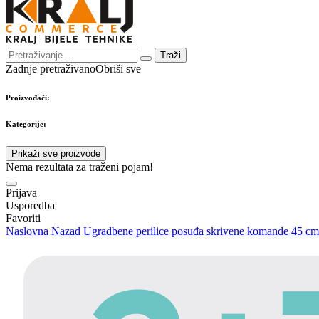
Traži
Zadnje pretraživano
Obriši sve
Proizvođači:
Kategorije:
Prikaži sve proizvode
Nema rezultata za traženi pojam!
Prijava
Usporedba
Favoriti
Naslovna
Nazad
Ugradbene perilice posuđa
skrivene komande 45 cm