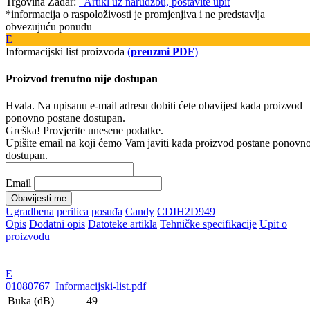
Trgovina Zadar:
Artikl uz narudžbu, postavite upit
*informacija o raspoloživosti je promjenjiva i ne predstavlja
obvezujuću ponudu
E
Informacijski list proizvoda
(
preuzmi PDF
)
Proizvod trenutno nije dostupan
Hvala. Na upisanu e-mail adresu dobiti ćete obavijest kada proizvod
ponovno postane dostupan.
Greška! Provjerite unesene podatke.
Upišite email na koji ćemo Vam javiti kada proizvod postane ponovn
dostupan.
Email
Obavijesti me
Ugradbena
perilica
posuđa
Candy
CDIH2D949
Opis
Dodatni opis
Datoteke artikla
Tehničke specifikacije
Upit o
proizvodu
E
01080767_Informacijski-list.pdf
Buka (dB)
49