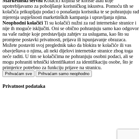
Marketinški servisi
Kolačići kojima se koriste alati koje
upotrebljavamo za poboljšanje korisničkog iskustva. Pomoću tih se
kolačića prikupljaju podaci o ponašanju korisnika te se pohranjuju rad
mjerenja uspješnosti marketinških kampanja i upravljanja njima.
Neophodni kolačići
Ti su kolačići nužni za rad internetske stranice i
nije ih moguće isključiti. Oni se obično pohranjuju samo kao odgovor
na vaše radnje koje predstavljaju zahtjev za uslugama, kao što su
promjene postavki privatnosti, prijava ili ispunjavanje obrazaca.
Možete postaviti svoj preglednik tako da blokira te kolačiće ili vas
obavještava o njima, ali neki dijelovi internetske stranice zbog toga
neće raditi. U tim se kolačićima ne pohranjuju osobni podaci, ali se
mogu pohraniti tehnički identifikatori za identifikaciju osobe, što je
primjerice potrebno za funkciju prijave na stranicu.
Prihvaćam sve
Prihvaćam samo neophodno
Privatnost podataka