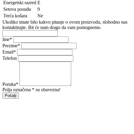
Energetski razred
E
Setova posuđa
9
Treća košara
Ne
Ukoliko imate bilo kakvo pitanje o ovom proizvodu, slobodno nas
kontaktirajte. Bit će nam drago da vam pomognemo.
Ime
*
Prezime
*
Email
*
Telefon
Poruka
*
Polja označena * su obavezna!
Pošalji