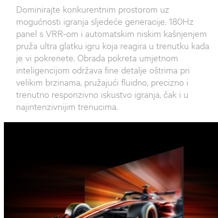
180 Hz
Dominirajte konkurentnim prostorom uz
mogućnosti igranja sljedeće generacije. 180Hz
panel s VRR-om i automatskim niskim kašnjenjem
pruža ultra glatku igru ​​koja reagira u trenutku kada
je vi pokrenete. Obrada pokreta umjetnom
inteligencijom održava fine detalje oštrima pri
velikim brzinama, pružajući fluidno, precizno i ​​
trenutno responzivno iskustvo igranja, čak i u
najintenzivnijim trenucima.