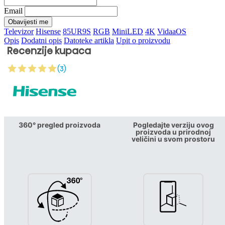
Email
Obavijesti me
Televizor
Hisense
85UR9S
RGB
MiniLED
4K
VidaaOS
Opis
Dodatni opis
Datoteke artikla
Upit o proizvodu
Recenzije kupaca
(3)
360° pregled proizvoda
Pogledajte verziju ovog
proizvoda u prirodnoj
veličini u svom prostoru