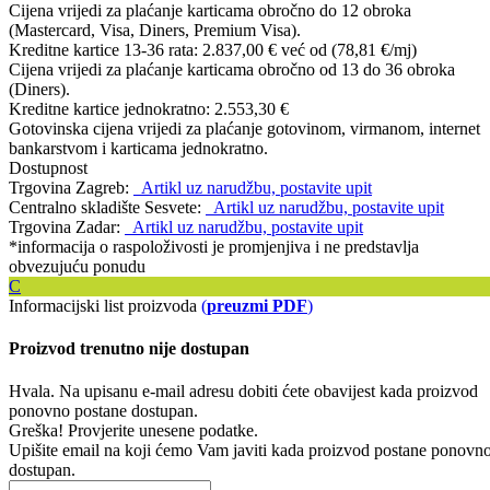
Cijena vrijedi za plaćanje karticama obročno do 12 obroka
(Mastercard, Visa, Diners, Premium Visa).
Kreditne kartice 13-36 rata:
2.837,00 €
već od (78,81 €/mj)
Cijena vrijedi za plaćanje karticama obročno od 13 do 36 obroka
(Diners).
Kreditne kartice jednokratno:
2.553,30 €
Gotovinska cijena vrijedi za plaćanje gotovinom, virmanom, internet
bankarstvom i karticama jednokratno.
Dostupnost
Trgovina Zagreb:
Artikl uz narudžbu, postavite upit
Centralno skladište Sesvete:
Artikl uz narudžbu, postavite upit
Trgovina Zadar:
Artikl uz narudžbu, postavite upit
*informacija o raspoloživosti je promjenjiva i ne predstavlja
obvezujuću ponudu
C
Informacijski list proizvoda
(
preuzmi PDF
)
Proizvod trenutno nije dostupan
Hvala. Na upisanu e-mail adresu dobiti ćete obavijest kada proizvod
ponovno postane dostupan.
Greška! Provjerite unesene podatke.
Upišite email na koji ćemo Vam javiti kada proizvod postane ponovn
dostupan.