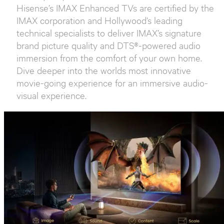
IMAX quality cinema need not be out of reach.
Hisense’s IMAX Enhanced TVs are certified by the
IMAX corporation and Hollywood’s leading
technical specialists to deliver IMAX’s signature
brand picture quality and DTS®-powered audio
immersion from the comfort of your own home.
Dive deeper into the worlds most innovative
movie-going experience for an immersive audio-
visual experience.