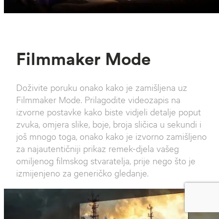
Filmmaker Mode
Doživite poruku onako kako je zamišljena uz
Filmmaker Mode. Prilagodite videozapis na
izvorne postavke kako biste vidjeli detalje poput
zvuka, omjera slike, boje, broja sličica u sekundi i
još mnogo toga, onako kako je izvorno zamišljeno
za najautentičniji prikaz remek-djela vašeg
omiljenog filmskog stvaratelja, prije nego što je
izmijenjeno za generičko gledanje.