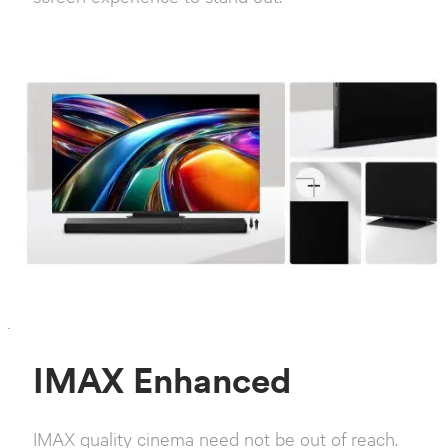
effortlessly unobtrusive, leaving only the big
screen experience to stand out.
`
IMAX Enhanced