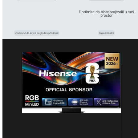
Dodirnite da biste smjestili u Vaš
prostor
Dodirnite da biste pogledali proizvod
Kako koristiti