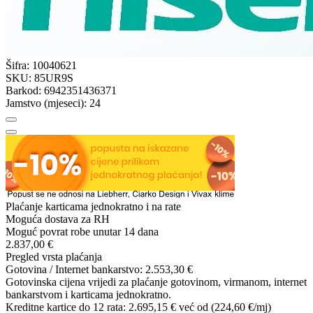
Šifra:
10040621
SKU:
85UR9S
Barkod:
6942351436371
Jamstvo (mjeseci):
24
Plaćanje karticama jednokratno i na rate
Moguća dostava za RH
Moguć povrat robe unutar 14 dana
2.837,00 €
Pregled vrsta plaćanja
Gotovina / Internet bankarstvo:
2.553,30 €
Gotovinska cijena vrijedi za plaćanje gotovinom, virmanom, internet
bankarstvom i karticama jednokratno.
Kreditne kartice do 12 rata:
2.695,15 €
već od (224,60 €/mj)