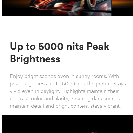
`
Up to 5000 nits Peak
Brightness
Enjoy bright scenes even in sunny rooms. With
peak brightness up to 5000 nits, the picture stays
vivid even in daylight. Highlights maintain their
contrast, color and clarity, ensuring dark scenes
maintain detail and bright content stays vibrant.