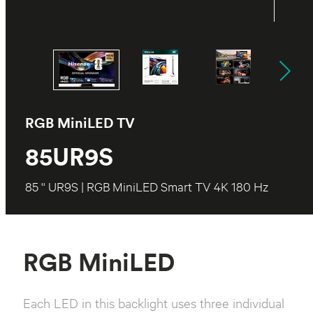
RGB MiniLED TV
85UR9S
85 '' UR9S | RGB MiniLED Smart TV 4K 180 Hz
RGB MiniLED
Each LED in this backlight uses three individual