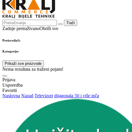
Traži
Zadnje pretraživano
Obriši sve
Proizvođači:
Kategorije:
Prikaži sve proizvode
Nema rezultata za traženi pojam!
Prijava
Usporedba
Favoriti
Naslovna
Nazad
Televizori
dijagonala 50 i više inča