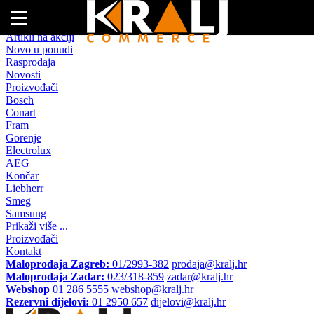
Naslovna
Artikli na akciji
Novo u ponudi
Rasprodaja
Novosti
Proizvođači
Bosch
Conart
Fram
Gorenje
Electrolux
AEG
Končar
Liebherr
Smeg
Samsung
Prikaži više ...
Proizvođači
Kontakt
Maloprodaja Zagreb:
01/2993-382
prodaja@kralj.hr
Maloprodaja Zadar:
023/318-859
zadar@kralj.hr
Webshop
01 286 5555
webshop@kralj.hr
Rezervni dijelovi:
01 2950 657
dijelovi@kralj.hr