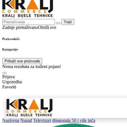
Traži
Zadnje pretraživano
Obriši sve
Proizvođači:
Kategorije:
Prikaži sve proizvode
Nema rezultata za traženi pojam!
Prijava
Usporedba
Favoriti
Samostojeći
Ugradbeni
Nape 
aparati
aparati
pribo
Naslovna
Nazad
Televizori
dijagonala 50 i više inča