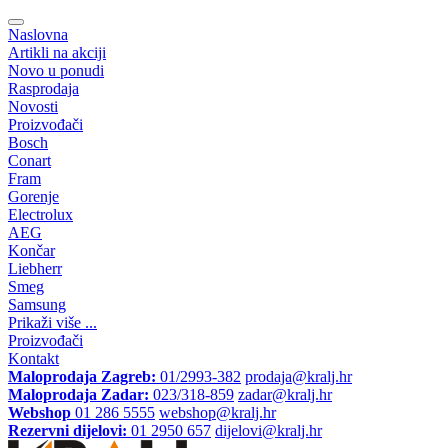
Naslovna
Artikli na akciji
Novo u ponudi
Rasprodaja
Novosti
Proizvođači
Bosch
Conart
Fram
Gorenje
Electrolux
AEG
Končar
Liebherr
Smeg
Samsung
Prikaži više ...
Proizvođači
Kontakt
Maloprodaja Zagreb:
01/2993-382
prodaja@kralj.hr
Maloprodaja Zadar:
023/318-859
zadar@kralj.hr
Webshop
01 286 5555
webshop@kralj.hr
Rezervni dijelovi:
01 2950 657
dijelovi@kralj.hr