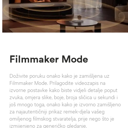
Filmmaker Mode
Doživite poruku onako kako je zamišljena uz
Filmmaker Mode. Prilagodite videozapis na
izvorne postavke kako biste vidjeli detalje poput
zvuka, omjera slike, boje, broja sličica u sekundi i
još mnogo toga, onako kako je izvorno zamišljeno
za najautentičniji prikaz remek-djela vašeg
omiljenog filmskog stvaratelja, prije nego što je
izmijenjeno za generičko gledanje.