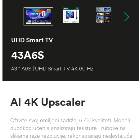
UHD Smart TV
43A6S
43 '' A6S | UHD Smart TV 4K 60 Hz
AI 4K Upscaler
Oživite svoj omiljeni sadržaj u 4K kvaliteti. Modeli
dubokog učenja analiziraju teksture i rubove na
slikama niže rezolucije, rekonstruiraju nedostajuće