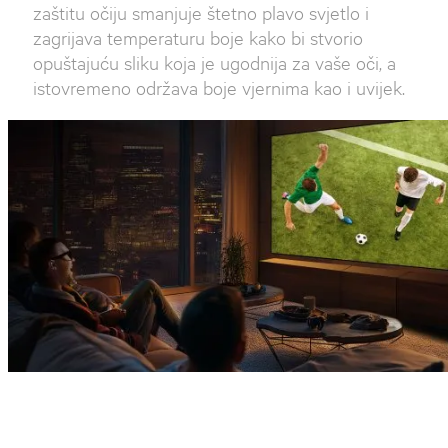
zaštitu očiju smanjuje štetno plavo svjetlo i
zagrijava temperaturu boje kako bi stvorio
opuštajuću sliku koja je ugodnija za vaše oči, a
istovremeno održava boje vjernima kao i uvijek.