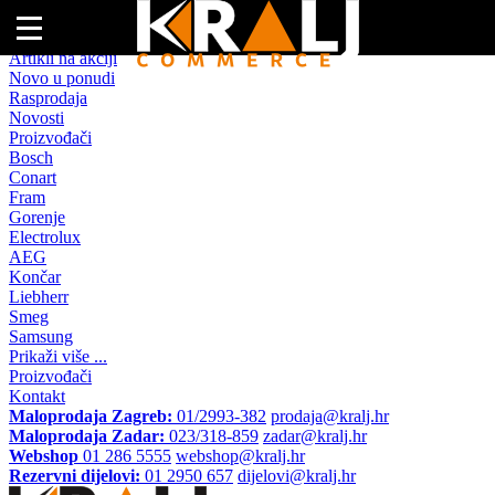
Naslovna
Artikli na akciji
Novo u ponudi
Rasprodaja
Novosti
Proizvođači
Bosch
Conart
Fram
Gorenje
Electrolux
AEG
Končar
Liebherr
Smeg
Samsung
Prikaži više ...
Proizvođači
Kontakt
Maloprodaja Zagreb:
01/2993-382
prodaja@kralj.hr
Maloprodaja Zadar:
023/318-859
zadar@kralj.hr
Webshop
01 286 5555
webshop@kralj.hr
Rezervni dijelovi:
01 2950 657
dijelovi@kralj.hr