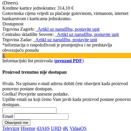
(Diners).
Kreditne kartice jednokratno:
314,10 €
Gotovinska cijena vrijedi za plaćanje gotovinom, virmanom, internet
bankarstvom i karticama jednokratno.
Dostupnost
Trgovina Zagreb:
Artikl uz narudžbu, postavite upit
Centralno skladište Sesvete:
Artikl uz narudžbu, postavite upit
Trgovina Zadar:
Artikl uz narudžbu, postavite upit
*informacija o raspoloživosti je promjenjiva i ne predstavlja
obvezujuću ponudu
E
Informacijski list proizvoda
(
preuzmi PDF
)
Proizvod trenutno nije dostupan
Hvala. Na upisanu e-mail adresu dobiti ćete obavijest kada proizvod
ponovno postane dostupan.
Greška! Provjerite unesene podatke.
Upišite email na koji ćemo Vam javiti kada proizvod postane ponovn
dostupan.
Email
Obavijesti me
Televizor
Hisense
43A6S
UHD
4K
VidaaOS