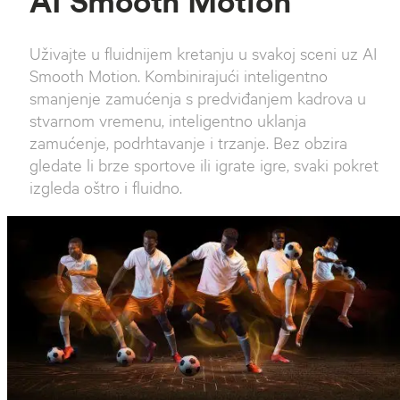
AI Smooth Motion
Uživajte u fluidnijem kretanju u svakoj sceni uz AI
Smooth Motion. Kombinirajući inteligentno
smanjenje zamućenja s predviđanjem kadrova u
stvarnom vremenu, inteligentno uklanja
zamućenje, podrhtavanje i trzanje. Bez obzira
gledate li brze sportove ili igrate igre, svaki pokret
izgleda oštro i fluidno.