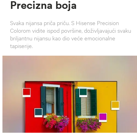
Precizna boja
Svaka nijansa priča priču. S Hisense Precision
Colorom vidite ispod površine, doživljavajući svaku
briljantnu nijansu kao dio veće emocionalne
tapiserije.