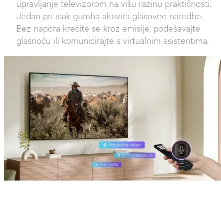
upravljanje televizorom na višu razinu praktičnosti.
Jedan pritisak gumba aktivira glasovne naredbe.
Bez napora krećite se kroz emisije, podešavajte
glasnoću ili komunicirajte s virtualnim asistentima.
`