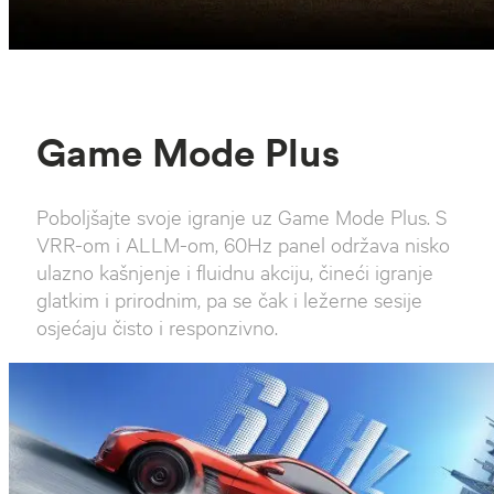
Game Mode Plus
Poboljšajte svoje igranje uz Game Mode Plus. S
VRR-om i ALLM-om, 60Hz panel održava nisko
ulazno kašnjenje i fluidnu akciju, čineći igranje
glatkim i prirodnim, pa se čak i ležerne sesije
osjećaju čisto i responzivno.