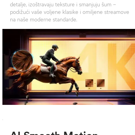
detalje, izoštravaju teksture i smanjuju šum –
podižući vaše voljene klasike i omiljene streamove
na naše moderne standarde.
`