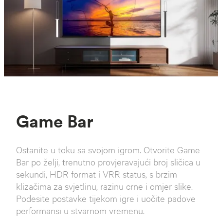
Game Bar
Ostanite u toku sa svojom igrom. Otvorite Game
Bar po želji, trenutno provjeravajući broj sličica u
sekundi, HDR format i VRR status, s brzim
klizačima za svjetlinu, razinu crne i omjer slike.
Podesite postavke tijekom igre i uočite padove
performansi u stvarnom vremenu.