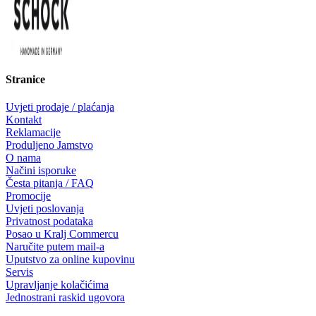
Stranice
Uvjeti prodaje / plaćanja
Kontakt
Reklamacije
Produljeno Jamstvo
O nama
Načini isporuke
Česta pitanja / FAQ
Promocije
Uvjeti poslovanja
Privatnost podataka
Posao u Kralj Commercu
Naručite putem mail-a
Uputstvo za online kupovinu
Servis
Upravljanje kolačićima
Jednostrani raskid ugovora