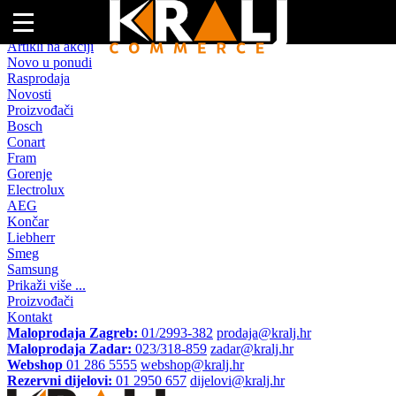
Naslovna
Artikli na akciji
Novo u ponudi
Rasprodaja
Novosti
Proizvođači
Bosch
Conart
Fram
Gorenje
Electrolux
AEG
Končar
Liebherr
Smeg
Samsung
Prikaži više ...
Proizvođači
Kontakt
Maloprodaja Zagreb:
01/2993-382
prodaja@kralj.hr
Maloprodaja Zadar:
023/318-859
zadar@kralj.hr
Webshop
01 286 5555
webshop@kralj.hr
Rezervni dijelovi:
01 2950 657
dijelovi@kralj.hr