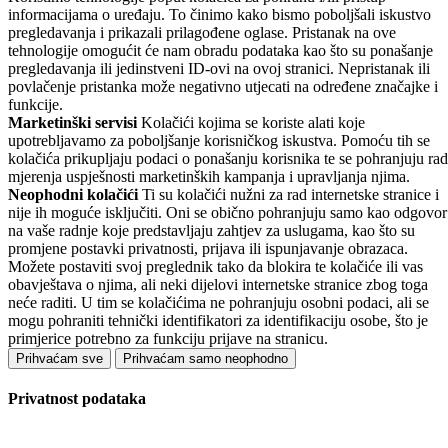
informacijama o uređaju. To činimo kako bismo poboljšali iskustvo
pregledavanja i prikazali prilagođene oglase. Pristanak na ove
tehnologije omogućit će nam obradu podataka kao što su ponašanje
pregledavanja ili jedinstveni ID-ovi na ovoj stranici. Nepristanak ili
povlačenje pristanka može negativno utjecati na određene značajke i
funkcije.
Marketinški servisi
Kolačići kojima se koriste alati koje
upotrebljavamo za poboljšanje korisničkog iskustva. Pomoću tih se
kolačića prikupljaju podaci o ponašanju korisnika te se pohranjuju rad
mjerenja uspješnosti marketinških kampanja i upravljanja njima.
Neophodni kolačići
Ti su kolačići nužni za rad internetske stranice i
nije ih moguće isključiti. Oni se obično pohranjuju samo kao odgovor
na vaše radnje koje predstavljaju zahtjev za uslugama, kao što su
promjene postavki privatnosti, prijava ili ispunjavanje obrazaca.
Možete postaviti svoj preglednik tako da blokira te kolačiće ili vas
obavještava o njima, ali neki dijelovi internetske stranice zbog toga
neće raditi. U tim se kolačićima ne pohranjuju osobni podaci, ali se
mogu pohraniti tehnički identifikatori za identifikaciju osobe, što je
primjerice potrebno za funkciju prijave na stranicu.
Prihvaćam sve
Prihvaćam samo neophodno
Privatnost podataka