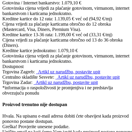
Gotovina / Internet bankarstvo:
1.079,10 €
Gotovinska cijena vrijedi za plaćanje gotovinom, virmanom, internet
bankarstvom i karticama jednokratno.
Kreditne kartice do 12 rata:
1.139,05 €
već od (94,92 €/mj)
Cijena vrijedi za plaćanje karticama obročno do 12 obroka
(Mastercard, Visa, Diners, Premium Visa).
Kreditne kartice 13-36 rata:
1.199,00 €
već od (33,31 €/mj)
Cijena vrijedi za plaćanje karticama obročno od 13 do 36 obroka
(Diners).
Kreditne kartice jednokratno:
1.079,10 €
Gotovinska cijena vrijedi za plaćanje gotovinom, virmanom, internet
bankarstvom i karticama jednokratno.
Dostupnost
Trgovina Zagreb:
Artikl uz narudžbu, postavite upit
Centralno skladište Sesvete:
Artikl uz narudžbu, postavite upit
Trgovina Zadar:
Artikl uz narudžbu, postavite upit
*informacija o raspoloživosti je promjenjiva i ne predstavlja
obvezujuću ponudu
Proizvod trenutno nije dostupan
Hvala. Na upisanu e-mail adresu dobiti ćete obavijest kada proizvod
ponovno postane dostupan.
Greška! Provjerite unesene podatke.
Upišite email na koji ćemo Vam javiti kada proizvod postane ponovn