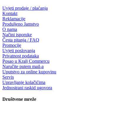
Uvjeti prodaje / plaćanja
Kontakt
Reklamacije
Produljeno Jamstvo
O nama
Načini isporuke
Česta pitanja / FAQ
Promocije
Uvjeti poslovanja
Privatnost podataka
Posao u Kralj Commercu
Naručite putem mail-a
Uputstvo za online kupovinu
Servis
Upravljanje kolačićima
Jednostrani raskid ugovora
Društvene mreže