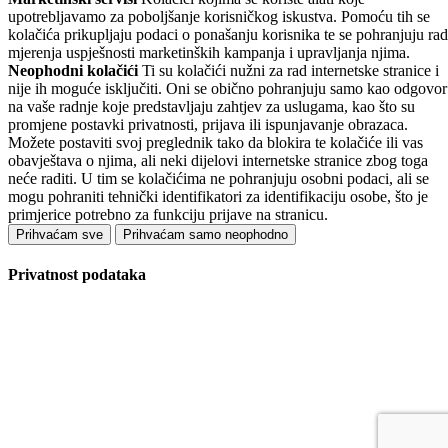
upotrebljavamo za poboljšanje korisničkog iskustva. Pomoću tih se
kolačića prikupljaju podaci o ponašanju korisnika te se pohranjuju rad
mjerenja uspješnosti marketinških kampanja i upravljanja njima.
Neophodni kolačići
Ti su kolačići nužni za rad internetske stranice i
nije ih moguće isključiti. Oni se obično pohranjuju samo kao odgovor
na vaše radnje koje predstavljaju zahtjev za uslugama, kao što su
promjene postavki privatnosti, prijava ili ispunjavanje obrazaca.
Možete postaviti svoj preglednik tako da blokira te kolačiće ili vas
obavještava o njima, ali neki dijelovi internetske stranice zbog toga
neće raditi. U tim se kolačićima ne pohranjuju osobni podaci, ali se
mogu pohraniti tehnički identifikatori za identifikaciju osobe, što je
primjerice potrebno za funkciju prijave na stranicu.
Prihvaćam sve
Prihvaćam samo neophodno
Privatnost podataka