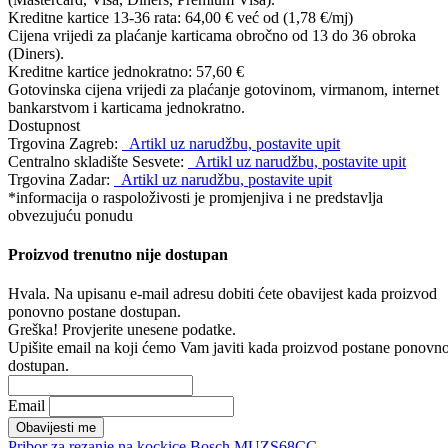
Kreditne kartice 13-36 rata:
64,00 €
već od (1,78 €/mj)
Cijena vrijedi za plaćanje karticama obročno od 13 do 36 obroka
(Diners).
Kreditne kartice jednokratno:
57,60 €
Gotovinska cijena vrijedi za plaćanje gotovinom, virmanom, internet
bankarstvom i karticama jednokratno.
Dostupnost
Trgovina Zagreb:
Artikl uz narudžbu, postavite upit
Centralno skladište Sesvete:
Artikl uz narudžbu, postavite upit
Trgovina Zadar:
Artikl uz narudžbu, postavite upit
*informacija o raspoloživosti je promjenjiva i ne predstavlja
obvezujuću ponudu
Proizvod trenutno nije dostupan
Hvala. Na upisanu e-mail adresu dobiti ćete obavijest kada proizvod
ponovno postane dostupan.
Greška! Provjerite unesene podatke.
Upišite email na koji ćemo Vam javiti kada proizvod postane ponovn
dostupan.
Email
Obavijesti me
Pribor
za
rezanje
na
kockice
Bosch
MUZS68CC