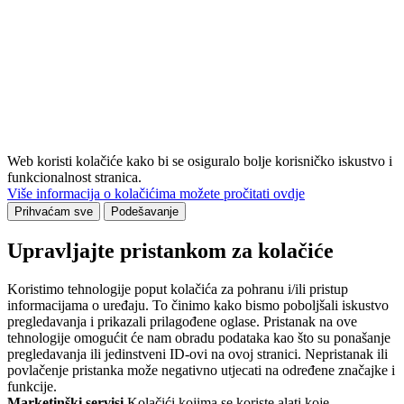
Web koristi kolačiće kako bi se osiguralo bolje korisničko iskustvo i
funkcionalnost stranica.
Više informacija o kolačićima možete pročitati ovdje
Prihvaćam sve
Podešavanje
Upravljajte pristankom za kolačiće
Koristimo tehnologije poput kolačića za pohranu i/ili pristup
informacijama o uređaju. To činimo kako bismo poboljšali iskustvo
pregledavanja i prikazali prilagođene oglase. Pristanak na ove
tehnologije omogućit će nam obradu podataka kao što su ponašanje
pregledavanja ili jedinstveni ID-ovi na ovoj stranici. Nepristanak ili
povlačenje pristanka može negativno utjecati na određene značajke i
funkcije.
Marketinški servisi
Kolačići kojima se koriste alati koje