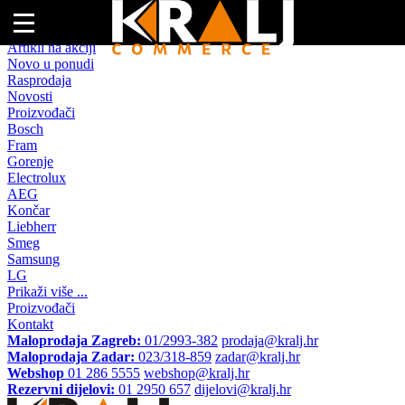
Naslovna
Artikli na akciji
Novo u ponudi
Rasprodaja
Novosti
Proizvođači
Bosch
Fram
Gorenje
Electrolux
AEG
Končar
Liebherr
Smeg
Samsung
LG
Prikaži više ...
Proizvođači
Kontakt
Maloprodaja Zagreb:
01/2993-382
prodaja@kralj.hr
Maloprodaja Zadar:
023/318-859
zadar@kralj.hr
Webshop
01 286 5555
webshop@kralj.hr
Rezervni dijelovi:
01 2950 657
dijelovi@kralj.hr