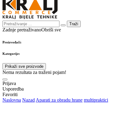
Traži
Zadnje pretraživano
Obriši sve
Proizvođači:
Kategorije:
Prikaži sve proizvode
Nema rezultata za traženi pojam!
Prijava
Usporedba
Favoriti
Naslovna
Nazad
Aparati za obradu hrane
multipraktici