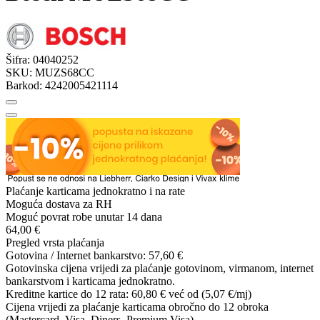
Šifra:
04040252
SKU:
MUZS68CC
Barkod:
4242005421114
Plaćanje karticama jednokratno i na rate
Moguća dostava za RH
Moguć povrat robe unutar 14 dana
64,00 €
Pregled vrsta plaćanja
Gotovina / Internet bankarstvo:
57,60 €
Gotovinska cijena vrijedi za plaćanje gotovinom, virmanom, internet
bankarstvom i karticama jednokratno.
Kreditne kartice do 12 rata:
60,80 €
već od (5,07 €/mj)
Cijena vrijedi za plaćanje karticama obročno do 12 obroka
(Mastercard, Visa, Diners, Premium Visa).