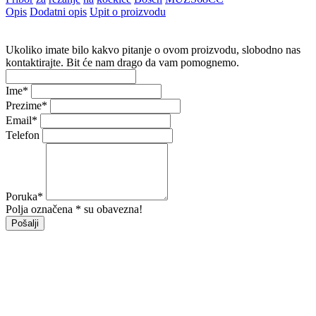
Opis
Dodatni opis
Upit o proizvodu
Ukoliko imate bilo kakvo pitanje o ovom proizvodu, slobodno nas
kontaktirajte. Bit će nam drago da vam pomognemo.
Ime
*
Prezime
*
Email
*
Telefon
Poruka
*
Polja označena * su obavezna!
Pošalji