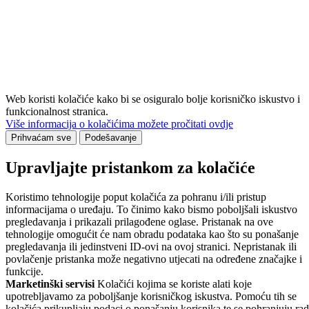
Web koristi kolačiće kako bi se osiguralo bolje korisničko iskustvo i
funkcionalnost stranica.
Više informacija o kolačićima možete pročitati ovdje
Prihvaćam sve
Podešavanje
Upravljajte pristankom za kolačiće
Koristimo tehnologije poput kolačića za pohranu i/ili pristup
informacijama o uređaju. To činimo kako bismo poboljšali iskustvo
pregledavanja i prikazali prilagođene oglase. Pristanak na ove
tehnologije omogućit će nam obradu podataka kao što su ponašanje
pregledavanja ili jedinstveni ID-ovi na ovoj stranici. Nepristanak ili
povlačenje pristanka može negativno utjecati na određene značajke i
funkcije.
Marketinški servisi
Kolačići kojima se koriste alati koje
upotrebljavamo za poboljšanje korisničkog iskustva. Pomoću tih se
kolačića prikupljaju podaci o ponašanju korisnika te se pohranjuju rad