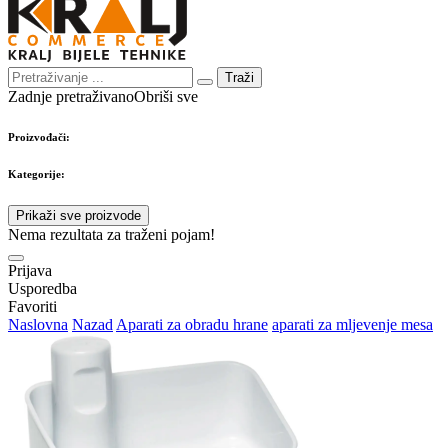
Traži
Zadnje pretraživano
Obriši sve
Proizvođači:
Kategorije:
Prikaži sve proizvode
Nema rezultata za traženi pojam!
Prijava
Usporedba
Favoriti
Naslovna
Nazad
Aparati za obradu hrane
aparati za mljevenje mesa