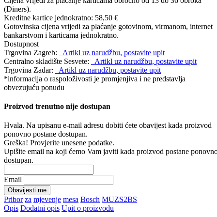
Cijena vrijedi za plaćanje karticama obročno od 13 do 36 obroka
(Diners).
Kreditne kartice jednokratno:
58,50 €
Gotovinska cijena vrijedi za plaćanje gotovinom, virmanom, internet
bankarstvom i karticama jednokratno.
Dostupnost
Trgovina Zagreb:
Artikl uz narudžbu, postavite upit
Centralno skladište Sesvete:
Artikl uz narudžbu, postavite upit
Trgovina Zadar:
Artikl uz narudžbu, postavite upit
*informacija o raspoloživosti je promjenjiva i ne predstavlja
obvezujuću ponudu
Proizvod trenutno nije dostupan
Hvala. Na upisanu e-mail adresu dobiti ćete obavijest kada proizvod
ponovno postane dostupan.
Greška! Provjerite unesene podatke.
Upišite email na koji ćemo Vam javiti kada proizvod postane ponovn
dostupan.
Email
Obavijesti me
Pribor
za
mjevenje
mesa
Bosch
MUZS2BS
Opis
Dodatni opis
Upit o proizvodu