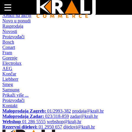
Naslovna
Artikli na akciji
Novo u ponudi
Rasprodaja
Novosti
Proizvođači
Bosch
Conart
Fram
Gorenje
Electrolux
AEG
Končar
Liebherr
Smeg
Samsung
Prikaži više ...
Proizvođači
Kontakt
Maloprodaja Zagreb:
01/2993-382
prodaja@kralj.hr
Maloprodaja Zadar:
023/318-859
zadar@kralj.hr
Webshop
01 286 5555
webshop@kralj.hr
Rezervni dijelovi:
01 2950 657
dijelovi@kralj.hr