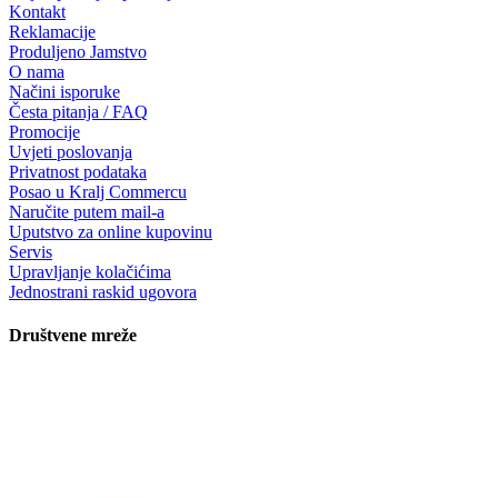
Kontakt
Reklamacije
Produljeno Jamstvo
O nama
Načini isporuke
Česta pitanja / FAQ
Promocije
Uvjeti poslovanja
Privatnost podataka
Posao u Kralj Commercu
Naručite putem mail-a
Uputstvo za online kupovinu
Servis
Upravljanje kolačićima
Jednostrani raskid ugovora
Društvene mreže